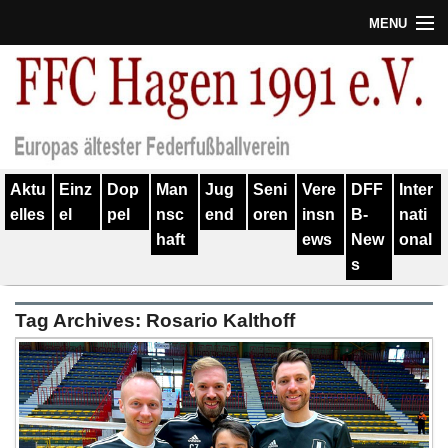
MENU
Termine
Erfolge
Verein
Aktu
Einz
Dop
Man
Jug
Seni
Vere
DFF
Inter
Geschichte
elles
el
pel
nsc
end
oren
insn
B-
nati
haft
ews
New
onal
Partner
s
Training
Tag Archives:
Rosario Kalthoff
Spieler
Kontakt
Links