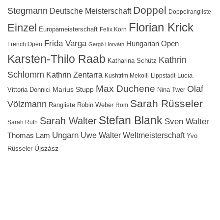
Doppel
Stegmann
Deutsche Meisterschaft
Doppelrangliste
Florian Krick
Einzel
Europameisterschaft
Felix Korn
Frida Varga
Hungarian Open
French Open
Gergő Horváth
Karsten-Thilo Raab
Kathrin
Katharina Schütz
Schlomm
Kathrin Zentarra
Lucia
Kushtrim Mekolli
Lippstadt
Max Duchene
Olaf
Marius Stupp
Vittoria Donnici
Nina Twer
Sarah Rüsseler
Völzmann
Rangliste
Robin Weber
Rom
Stefan Blank
Sarah Walter
Sven Walter
Sarah Rüth
Ungarn
Uwe Walter
Weltmeisterschaft
Thomas Lam
Yvo
Újszász
Rüsseler