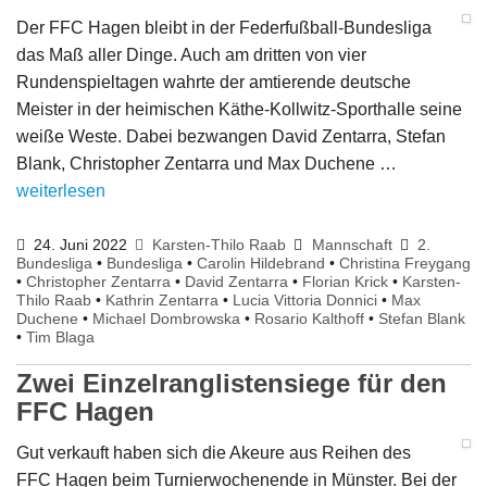
Der FFC Hagen bleibt in der Federfußball-Bundesliga
das Maß aller Dinge. Auch am dritten von vier
Rundenspieltagen wahrte der amtierende deutsche
Meister in der heimischen Käthe-Kollwitz-Sporthalle seine
weiße Weste. Dabei bezwangen David Zentarra, Stefan
Blank, Christopher Zentarra und Max Duchene …
weiterlesen
24. Juni 2022
Karsten-Thilo Raab
Mannschaft
2.
Bundesliga
•
Bundesliga
•
Carolin Hildebrand
•
Christina Freygang
•
Christopher Zentarra
•
David Zentarra
•
Florian Krick
•
Karsten-
Thilo Raab
•
Kathrin Zentarra
•
Lucia Vittoria Donnici
•
Max
Duchene
•
Michael Dombrowska
•
Rosario Kalthoff
•
Stefan Blank
•
Tim Blaga
Zwei Einzelranglistensiege für den
FFC Hagen
Gut verkauft haben sich die Akeure aus Reihen des
FFC Hagen beim Turnierwochenende in Münster. Bei der