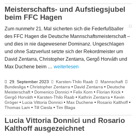
Meisterschafts- und Aufstiegsjubel
beim FFC Hagen
Zum nunmehr 21. Mal sicherten sich die Federfußballer
des FFC Hagen die Deutsche Mannschaftsmeisterschaft –
und dies in nie dagewesener Dominanz. Ungeschlagen
und ohne Satzverlust setzte sich der Rekordmeister um
David Zentarra, Christopher Zentarra, Gergő Horváth und
Max Duchene beim …
weiterlesen
29. September 2023
Karsten-Thilo Raab
Mannschaft
Bundesliga
•
Christopher Zentarra
•
David Zentarra
•
Deutsche
Meisterschaft
•
Domenico Donnici
•
Felix Korn
•
Florian Krick
•
Gergő Horváth
•
Karsten-Thilo Raab
•
Kathrin Zentarra
•
Kevin
Gröger
•
Lucia Vittoria Donnici
•
Max Duchene
•
Rosario Kalthoff
•
Thomas Lam
•
Till Ciesla
•
Tim Blaga
Lucia Vittoria Donnici und Rosario
Kalthoff ausgezeichnet