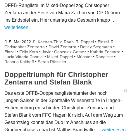
DFFB-Rangliste im Mixed-Doppel zog Christopher
Zentarra an der Seite von Maria Zachou von CP Gifhorn
ins Endspiel ein. Hier unterlag das Gespann knapp …
weiterlesen
5. Mai 2022
Karsten-Thilo Raab
Doppel
•
Einzel
Christopher Zentrarra
•
David Zentarra
•
Detlev Stegmann
•
Einzel
•
Felix Korn
•
Javier Gonzalez Gomez
•
Kathrin Zentarra
•
Lucia Vittoria Donnici
•
Mixed-Doppel
•
Münster
•
Rangliste
•
Rosario Kalthoff
•
Sarah Rüsseler
Doppeltriumph für Christopher
Zentarra und Stefan Blank
Das erste DFFB-Doppelranglistenturnier der noch
jungen Saison in der Sporthalle Wiesenstraße in Hagen-
Hohenlimburg entschieden Christopher Zentarra und
Stefan Blank vom FFC Hagen für sich. Auf dem Weg zum
Gesamtsieg konnte das Duo im Anschluss an die
Gruppenphase zunächst Matthis Brandwitte …
weiterlesen