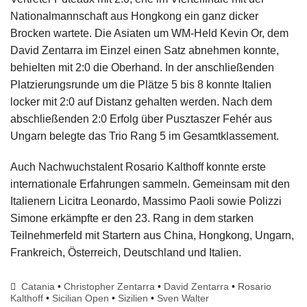
Nationalmannschaft aus Hongkong ein ganz dicker
Brocken wartete. Die Asiaten um WM-Held Kevin Or, dem
David Zentarra im Einzel einen Satz abnehmen konnte,
behielten mit 2:0 die Oberhand.
In der anschließenden
Platzierungsrunde
um die Plätze 5 bis 8 konnte Italien
locker mit 2:0 auf Distanz gehalten werden. N
ach dem
abschließenden 2:0 Erfolg über Pusztaszer Fehér aus
Ungarn belegte das Trio Rang 5 im Gesamtklassement.
Auch Nachwuchstalent Rosario Kalthoff konnte erste
internationale Erfahrungen sammeln. Gemeinsam mit
den
Italienern Licitra Leonardo, Massimo Paoli sowie Polizzi
Simone erkämpfte er den 23. Rang in dem starken
Teilnehmerfeld mit Startern aus China, Hongkong, Ungarn,
Frankreich, Österreich, Deutschland und Italien.
Catania
•
Christopher Zentarra
•
David Zentarra
•
Rosario
Kalthoff
•
Sicilian Open
•
Sizilien
•
Sven Walter