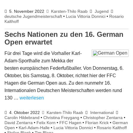
5. November 2022
Karsten-Thilo Raab
Jugend
deutsche Jugendmeisterschaft
•
Lucia Vittoria Donnici
•
Rosario
Kalthoff
Sechs Nationen zu den 16. German
Open erwartet
Für drei Tage wird die Vorhaller Karl-
Adam-Sporthalle zum Mekka der
besten europäischen Federfußballer. Von Donnerstag, 6.
Oktober, bis Samstag, 8. Oktober, richtet hier der FFC
Hagen die German Open aus. Zu den nunmehr 16.
Internationalen Deutschen Meisterschaften werden rund
130 …
weiterlesen
4. Oktober 2022
Karsten-Thilo Raab
International
Carolin Hildebrand
•
Christina Freygang
•
Christopher Zentarra
•
David Zentarra
•
Felix Korn
•
FFC Hagen
•
Florian Krick
•
German
Open
•
Karl-Adam-Halle
•
Lucia Vittoria Donnici
•
Rosario Kalthoff
•
Stefan Blank
•
Tim Blaga