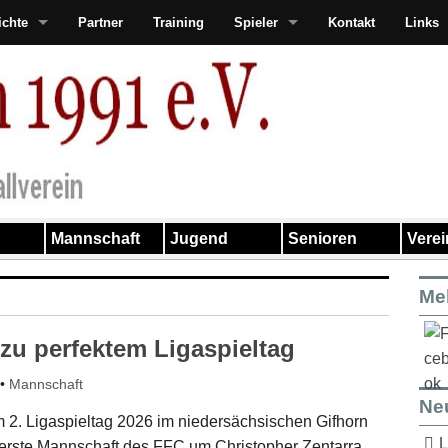
ichte
Partner
Training
Spieler
Kontakt
Links
Mannschaft
Jugend
Senioren
Vere
Me
zu perfektem Ligaspieltag
•
Mannschaft
Ne
 2. Ligaspieltag 2026 im niedersächsischen Gifhorn
L
 erste Mannschaft des FFC um Christopher Zentarra,