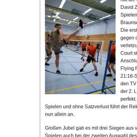
David Z
Spielen
Brauns
Die ers
gegen 
verletz
Court s
Anschlu
Flying 
21:16-S
den TV
der 2. 
perfekt
Spielen und ohne Satzverlust führt der Re
nun allein an.
Großen Jubel gab es mit drei Siegen aus v
Spielen auch bei der zweiten Auswahl des