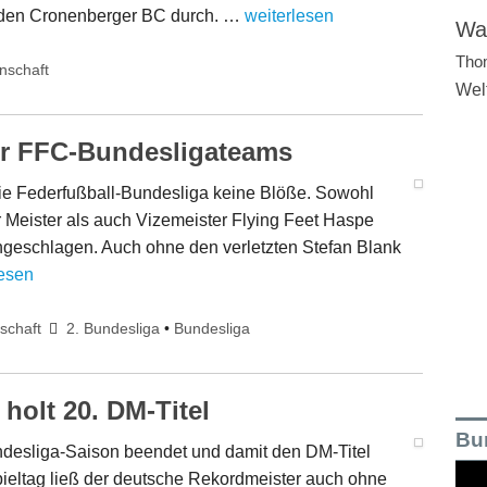
n den Cronenberger BC durch. …
weiterlesen
Wal
Tho
nschaft
Wel
ür FFC-Bundesligateams
die Federfußball-Bundesliga keine Blöße. Sowohl
Meister als auch Vizemeister Flying Feet Haspe
ungeschlagen. Auch ohne den verletzten Stefan Blank
lesen
schaft
2. Bundesliga
•
Bundesliga
holt 20. DM-Titel
Bu
desliga-Saison beendet und damit den DM-Titel
spieltag ließ der deutsche Rekordmeister auch ohne