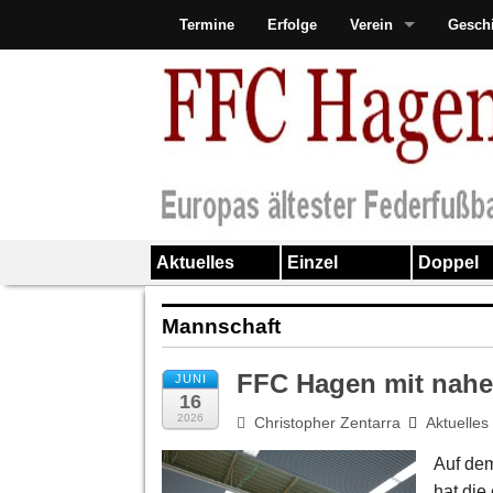
Termine
Erfolge
Verein
Gesch
Aktuelles
Einzel
Doppel
Mannschaft
FFC Hagen mit nahe
JUNI
16
2026
Christopher Zentarra
Aktuelles
Auf dem
hat die