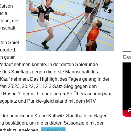
Saison
ucia
hene, der
nschaft
ten Spiel
erode 1
Ge
n guter
Verlauf nehmen könnte. In der dritten Spielrunde
e des Spieltags gegen die erste Mannschaft des
n Kauf nehmen. Das Highlight des Tages gelang in der
ften 25:23, 20:22, 21:12 3-Satz-Sieg gegen den
t Haspe 1, der nicht nur eine große Überraschung war,
iegsplatz und Punkte-gleichstand mit dem MTV
 der heimischen Käthe-Kollwitz-Sporthalle in Hagen
g bestätigen, um die erklärten Saisonziele mit der
rhalt zu erreichen.
weiterlesen