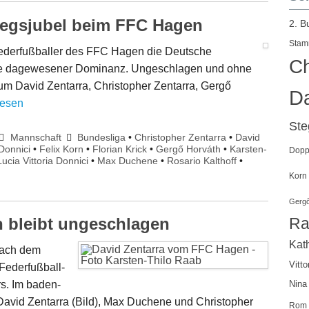
tiegsjubel beim FFC Hagen
2. B
Stam
Federfußballer des FFC Hagen die Deutsche
Ch
 nie dagewesener Dominanz. Ungeschlagen und ohne
 um David Zentarra, Christopher Zentarra, Gergő
Da
lesen
St
Mannschaft
Bundesliga
•
Christopher Zentarra
•
David
Donnici
•
Felix Korn
•
Florian Krick
•
Gergő Horváth
•
Karsten-
Doppe
Lucia Vittoria Donnici
•
Max Duchene
•
Rosario Kalthoff
•
Korn
Gergő
Ra
n bleibt ungeschlagen
Kath
nach dem
Vitto
Federfußball-
s. Im baden-
Nina
David Zentarra (Bild), Max Duchene und Christopher
Rom