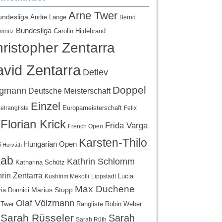
Arne Twer
undesliga
Andre Lange
Bernd
Bundesliga
Carolin Hildebrand
mnitz
ristopher Zentarra
vid Zentarra
Detlev
Doppel
egmann
Deutsche Meisterschaft
Einzel
Europameisterschaft
lrangliste
Felix
Florian Krick
Frida Varga
French Open
Karsten-Thilo
Hungarian Open
 Horváth
ab
Kathrin Schlomm
Katharina Schütz
rin Zentarra
Lucia
Kushtrim Mekolli
Lippstadt
Max Duchene
Marius Stupp
ria Donnici
Olaf Völzmann
Rangliste
 Twer
Robin Weber
Sarah Rüsseler
Sarah
Sarah Rüth