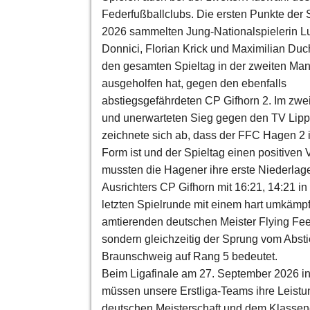
Federfußballclubs. Die ersten Punkte der 
2026 sammelten Jung-Nationalspielerin L
Donnici, Florian Krick und Maximilian Duc
den gesamten Spieltag in der zweiten Man
ausgeholfen hat, gegen den ebenfalls
abstiegsgefährdeten CP Gifhorn 2. Im zwei
und unerwarteten Sieg gegen den TV Lipp
zeichnete sich ab, dass der FFC Hagen 2 i
Form ist und der Spieltag einen positiven 
mussten die Hagener ihre erste Niederlag
Ausrichters CP Gifhorn mit 16:21, 14:21 i
letzten Spielrunde mit einem hart umkämp
amtierenden deutschen Meister Flying Fee
sondern gleichzeitig der Sprung vom Abst
Braunschweig auf Rang 5 bedeutet.
Beim Ligafinale am 27. September 2026 in
müssen unsere Erstliga-Teams ihre Leistun
deutschen Meisterschaft und dem Klassene