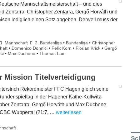
eutsche Mannschaftsmeisterschaft – und dies
 Zentarra, Christopher Zentarra, Gergő Horváth und
son lediglich einen Satz abgeben. Derweil muss der
Mannschaft
2. Bundesliga
•
Bundesliga
•
Christopher
haft
•
Domenico Donnici
•
Felix Korn
•
Florian Krick
•
Gergő
ci
•
Max Duchene
•
Thomas Lam
 Mission Titelverteidigung
nterstrich Rekordmeister FFC Hagen gleich seine
Rundenspieltag in der Hagener Käthe-Kollwitz-
topher Zentarra, Gergő Horváth und Max Duchene
 CBC Wuppertal (21:7, …
weiterlesen
nschaft
Sch