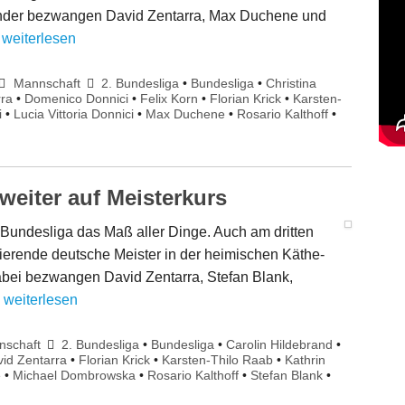
ander bezwangen David Zentarra, Max Duchene und
…
weiterlesen
Mannschaft
2. Bundesliga
•
Bundesliga
•
Christina
rra
•
Domenico Donnici
•
Felix Korn
•
Florian Krick
•
Karsten-
i
•
Lucia Vittoria Donnici
•
Max Duchene
•
Rosario Kalthoff
•
eiter auf Meisterkurs
-Bundesliga das Maß aller Dinge. Auch am dritten
ierende deutsche Meister in der heimischen Käthe-
abei bezwangen David Zentarra, Stefan Blank,
…
weiterlesen
nschaft
2. Bundesliga
•
Bundesliga
•
Carolin Hildebrand
•
id Zentarra
•
Florian Krick
•
Karsten-Thilo Raab
•
Kathrin
e
•
Michael Dombrowska
•
Rosario Kalthoff
•
Stefan Blank
•