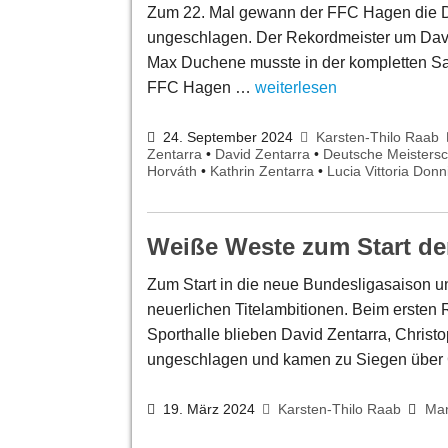
Zum 22. Mal gewann der FFC Hagen die D
ungeschlagen. Der Rekordmeister um David
Max Duchene musste in der kompletten Sai
FFC Hagen …
weiterlesen
24. September 2024
Karsten-Thilo Raab
Zentarra
•
David Zentarra
•
Deutsche Meistersc
Horváth
•
Kathrin Zentarra
•
Lucia Vittoria Donni
Weiße Weste zum Start der
Zum Start in die neue Bundesligasaison u
neuerlichen Titelambitionen. Beim ersten 
Sporthalle blieben David Zentarra, Chris
ungeschlagen und kamen zu Siegen über
19. März 2024
Karsten-Thilo Raab
Man