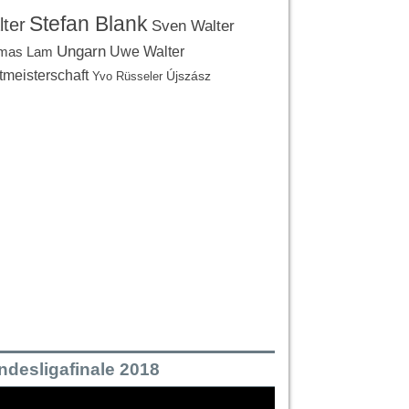
Stefan Blank
ter
Sven Walter
Ungarn
Uwe Walter
mas Lam
tmeisterschaft
Újszász
Yvo Rüsseler
ndesligafinale 2018