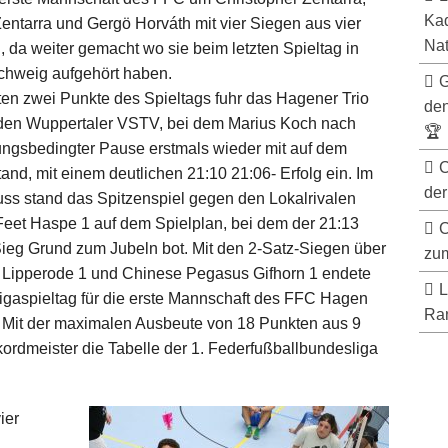
Kad
entarra und Gergö Horváth mit vier Siegen aus vier
Nat
, da weiter gemacht wo sie beim letzten Spieltag in
chweig aufgehört haben.
G
ten zwei Punkte des Spieltags fuhr das Hagener Trio
de
den Wuppertaler VSTV, bei dem Marius Koch nach
🏆
ungsbedingter Pause erstmals wieder mit auf dem
C
tand, mit einem deutlichen 21:10 21:06- Erfolg ein. Im
der
ss stand das Spitzenspiel gegen den Lokalrivalen
Feet Haspe 1 auf dem Spielplan, bei dem der 21:13
C
ieg Grund zum Jubeln bot. Mit den 2-Satz-Siegen über
zum
 Lipperode 1 und Chinese Pegasus Gifhorn 1 endete
L
Ligaspieltag für die erste Mannschaft des FFC Hagen
Ran
. Mit der maximalen Ausbeute von 18 Punkten aus 9
kordmeister die Tabelle der 1. Federfußballbundesliga
ier