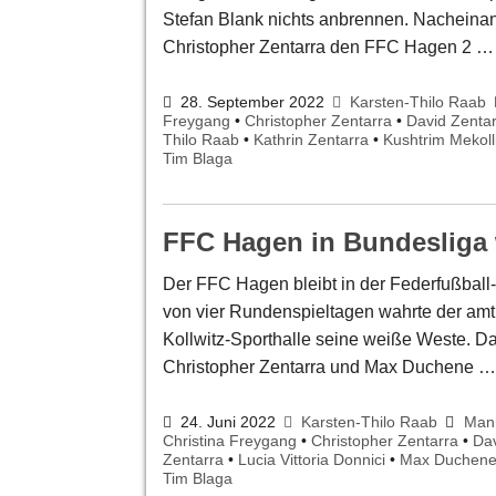
Stefan Blank nichts anbrennen. Nachein
Christopher Zentarra den FFC Hagen 2 
28. September 2022
Karsten-Thilo Raab
Freygang
•
Christopher Zentarra
•
David Zenta
Thilo Raab
•
Kathrin Zentarra
•
Kushtrim Mekoll
Tim Blaga
FFC Hagen in Bundesliga w
Der FFC Hagen bleibt in der Federfußball
von vier Rundenspieltagen wahrte der amt
Kollwitz-Sporthalle seine weiße Weste. D
Christopher Zentarra und Max Duchene 
24. Juni 2022
Karsten-Thilo Raab
Man
Christina Freygang
•
Christopher Zentarra
•
Dav
Zentarra
•
Lucia Vittoria Donnici
•
Max Duchen
Tim Blaga