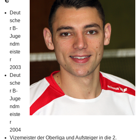
Impressum
Deut
sche
r B-
Juge
ndm
eiste
r
2003
Deut
sche
r B-
Juge
ndm
eiste
r
2004
Vizemeister der Oberliga und Aufsteiger in die 2.