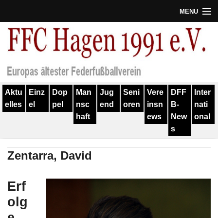
MENU
Termine
Erfolge
Verein
Aktu
Einz
Dop
Man
Jug
Seni
Vere
DFF
Inter
Geschichte
elles
el
pel
nsc
end
oren
insn
B-
nati
haft
ews
New
onal
Partner
s
Training
Zentarra, David
Spieler
Kontakt
Erf
olg
Links
e