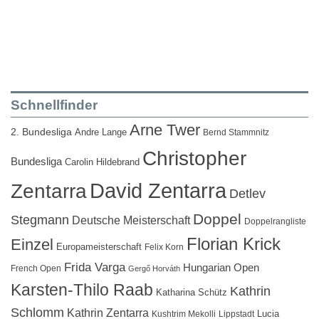
Schnellfinder
Arne Twer
2. Bundesliga
Andre Lange
Bernd Stammnitz
Christopher
Bundesliga
Carolin Hildebrand
David Zentarra
Zentarra
Detlev
Doppel
Stegmann
Deutsche Meisterschaft
Doppelrangliste
Florian Krick
Einzel
Europameisterschaft
Felix Korn
Frida Varga
Hungarian Open
French Open
Gergő Horváth
Karsten-Thilo Raab
Kathrin
Katharina Schütz
Schlomm
Kathrin Zentarra
Lucia
Kushtrim Mekolli
Lippstadt