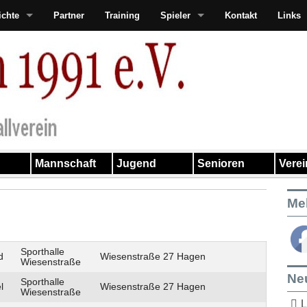
ichte
Partner
Training
Spieler
Kontakt
Links
Mannschaft
Jugend
Senioren
Vere
Me
Sporthalle
d
Wiesenstraße 27 Hagen
Wiesenstraße
Ne
Sporthalle
l
Wiesenstraße 27 Hagen
Wiesenstraße
L