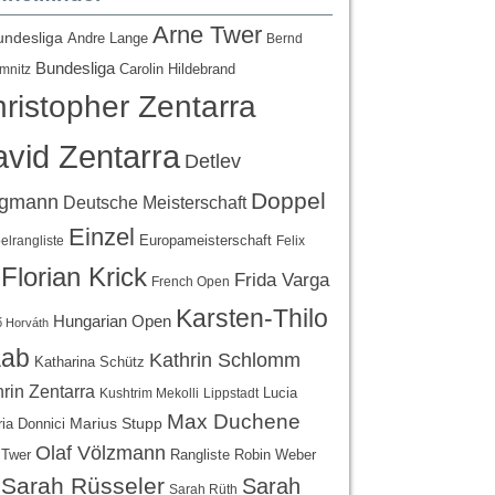
Arne Twer
undesliga
Andre Lange
Bernd
Bundesliga
Carolin Hildebrand
mnitz
ristopher Zentarra
vid Zentarra
Detlev
Doppel
egmann
Deutsche Meisterschaft
Einzel
Europameisterschaft
lrangliste
Felix
Florian Krick
Frida Varga
French Open
Karsten-Thilo
Hungarian Open
 Horváth
ab
Kathrin Schlomm
Katharina Schütz
rin Zentarra
Lucia
Kushtrim Mekolli
Lippstadt
Max Duchene
Marius Stupp
ria Donnici
Olaf Völzmann
Rangliste
 Twer
Robin Weber
Sarah Rüsseler
Sarah
Sarah Rüth