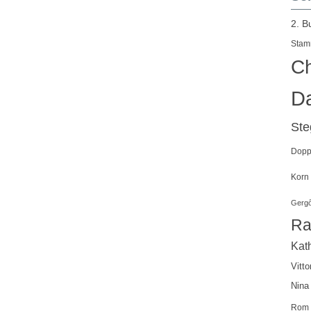
2. B
Stam
Ch
Da
St
Doppe
Korn
Gergő
Ra
Kath
Vitto
Nina
Rom