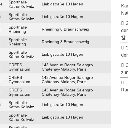
Sporthalle
el
Liebigstraße 10 Hagen
Kad
Käthe-Kollwitz
Nat
Sporthalle
d
Liebigstraße 10 Hagen
Käthe-Kollwitz
G
Sporthalle
m
Rheinring 8 Braunschweig
de
Rheinring
🏆
Sporthalle
l
Rheinring 8 Braunschweig
Rheinring
C
Sporthalle
l
Liebigstraße 10 Hagen
der
Käthe-Kollwitz
CREPS
143 Avenue Roger Salengro
C
m
Gymnasium
Châtenay-Malabry, Paris
zum
CREPS
143 Avenue Roger Salengro
m
Gymnasium
Châtenay-Malabry, Paris
L
Ran
CREPS
143 Avenue Roger Salengro
m
Gymnasium
Châtenay-Malabry, Paris
Sporthalle
d
Liebigstraße 10 Hagen
Käthe-Kollwitz
Sporthalle
l
Liebigstraße 10 Hagen
Käthe-Kollwitz
Sporthalle