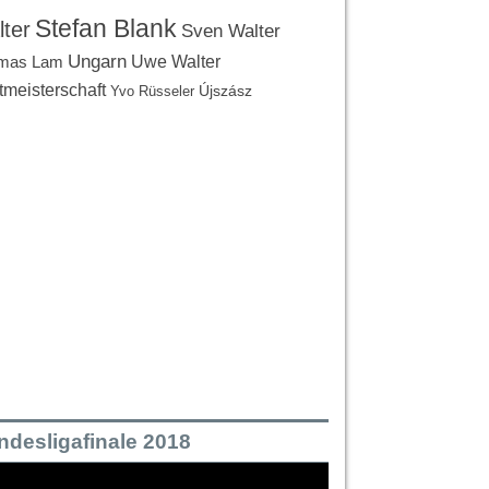
Stefan Blank
ter
Sven Walter
Ungarn
Uwe Walter
mas Lam
tmeisterschaft
Újszász
Yvo Rüsseler
ndesligafinale 2018