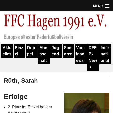
MENU
Termine
Erfolge
Verein
Aktu
Einz
Dop
Man
Jug
Seni
Vere
DFF
Inter
Geschichte
elles
el
pel
nsc
end
oren
insn
B-
nati
haft
ews
New
onal
Partner
s
Training
Rüth, Sarah
Spieler
Kontakt
Erfolge
Links
2. Platz im Einzel bei der