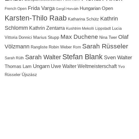
Frida Varga
Hungarian Open
French Open
Gergő Horváth
Karsten-Thilo Raab
Kathrin
Katharina Schütz
Schlomm
Kathrin Zentarra
Lucia
Kushtrim Mekolli
Lippstadt
Max Duchene
Olaf
Marius Stupp
Vittoria Donnici
Nina Twer
Sarah Rüsseler
Völzmann
Rangliste
Robin Weber
Rom
Stefan Blank
Sarah Walter
Sven Walter
Sarah Rüth
Ungarn
Uwe Walter
Weltmeisterschaft
Thomas Lam
Yvo
Újszász
Rüsseler