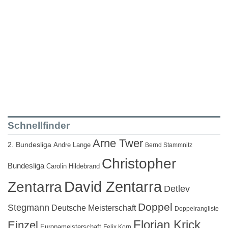
Schnellfinder
Arne Twer
2. Bundesliga
Andre Lange
Bernd Stammnitz
Christopher
Bundesliga
Carolin Hildebrand
David Zentarra
Zentarra
Detlev
Doppel
Stegmann
Deutsche Meisterschaft
Doppelrangliste
Florian Krick
Einzel
Europameisterschaft
Felix Korn