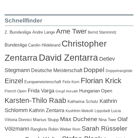
Schnellfinder
Arne Twer
2. Bundesliga
Andre Lange
Bernd Stammnitz
Christopher
Bundesliga
Carolin Hildebrand
David Zentarra
Zentarra
Detlev
Doppel
Stegmann
Deutsche Meisterschaft
Doppelrangliste
Florian Krick
Einzel
Europameisterschaft
Felix Korn
Frida Varga
Hungarian Open
French Open
Gergő Horváth
Karsten-Thilo Raab
Kathrin
Katharina Schütz
Schlomm
Kathrin Zentarra
Lucia
Kushtrim Mekolli
Lippstadt
Max Duchene
Olaf
Marius Stupp
Vittoria Donnici
Nina Twer
Sarah Rüsseler
Völzmann
Rangliste
Robin Weber
Rom