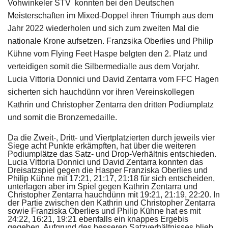
Vohwinkeler STV konnten bei den Deutschen
Meisterschaften im Mixed-Doppel ihren Triumph aus dem
Jahr 2022 wiederholen und sich zum zweiten Mal die
nationale Krone aufsetzen. Franzsika Oberlies und Philip
Kühne vom Flying Feet Haspe belgten den 2. Platz und
verteidigen somit die Silbermedialle aus dem Vorjahr.
Lucia Vittoria Donnici und David Zentarra vom FFC Hagen
sicherten sich hauchdünn vor ihren Vereinskollegen
Kathrin und Christopher Zentarra den dritten Podiumplatz
und somit die Bronzemedaille.
Da die Zweit-, Dritt- und Viertplatzierten durch jeweils vier
Siege acht Punkte erkämpften, hat über die weiteren
Podiumplätze das Satz- und Drop-Verhältnis entschieden.
Lucia Vittoria Donnici und David Zentarra konnten das
Dreisatzspiel gegen die Hasper Franziska Oberlies und
Philip Kühne mit 17:21, 21:17, 21:18 für sich entscheiden,
unterlagen aber im Spiel gegen Kathrin Zentarra und
Christopher Zentarra hauchdünn mit 19:21, 21:19, 22:20. In
der Partie zwischen den Kathrin und Christopher Zentarra
sowie Franziska Oberlies und Philip Kühne hat es mit
24:22, 16:21, 19:21 ebenfalls ein knappes Ergebis
gegeben. Aufgrund des besseren Satzverhältnisses blieb