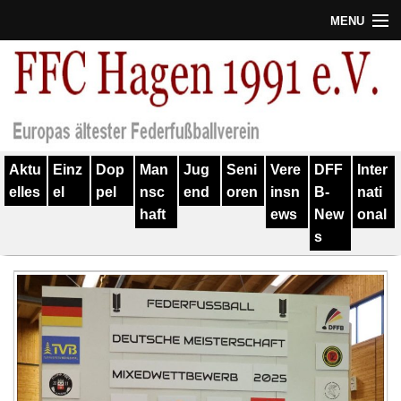
MENU
Termine
Erfolge
Verein
Aktu
Einz
Dop
Man
Jug
Seni
Vere
DFF
Inter
Geschichte
elles
el
pel
nsc
end
oren
insn
B-
nati
haft
ews
New
onal
Partner
s
Training
Spieler
Kontakt
Links