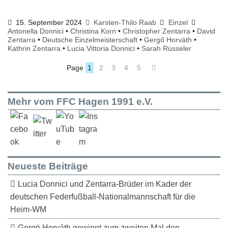
15. September 2024
Karsten-Thilo Raab
Einzel
Antonella Donnici
•
Christina Korn
•
Christopher Zentarra
•
David
Zentarra
•
Deutsche Einzelmeisterschaft
•
Gergő Horváth
•
Kathrin Zentarra
•
Lucia Vittoria Donnici
•
Sarah Rüsseler
Page
1
2
3
4
5
Mehr vom FFC Hagen 1991 e.V.
Neueste Beiträge
Lucia Donnici und Zentarra-Brüder im Kader der
deutschen Federfußball-Nationalmannschaft für die
Heim-WM
Gergö Horváth gewinnt zum zweiten Mal den