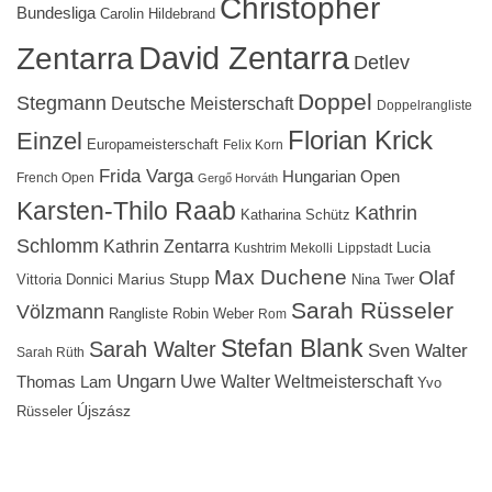
Christopher
Bundesliga
Carolin Hildebrand
David Zentarra
Zentarra
Detlev
Doppel
Stegmann
Deutsche Meisterschaft
Doppelrangliste
Florian Krick
Einzel
Europameisterschaft
Felix Korn
Frida Varga
Hungarian Open
French Open
Gergő Horváth
Karsten-Thilo Raab
Kathrin
Katharina Schütz
Schlomm
Kathrin Zentarra
Lucia
Kushtrim Mekolli
Lippstadt
Max Duchene
Olaf
Marius Stupp
Vittoria Donnici
Nina Twer
Sarah Rüsseler
Völzmann
Rangliste
Robin Weber
Rom
Stefan Blank
Sarah Walter
Sven Walter
Sarah Rüth
Ungarn
Uwe Walter
Weltmeisterschaft
Thomas Lam
Yvo
Újszász
Rüsseler