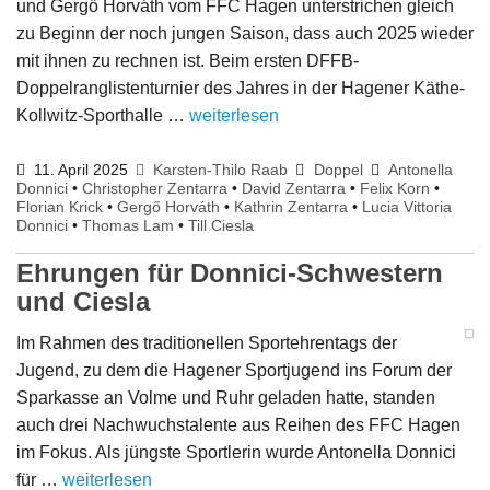
und Gergő Horváth vom FFC Hagen unterstrichen gleich
zu Beginn der noch jungen Saison, dass auch 2025 wieder
mit ihnen zu rechnen ist. Beim ersten DFFB-
Doppelranglistenturnier des Jahres in der Hagener Käthe-
Kollwitz-Sporthalle …
weiterlesen
11. April 2025
Karsten-Thilo Raab
Doppel
Antonella
Donnici
•
Christopher Zentarra
•
David Zentarra
•
Felix Korn
•
Florian Krick
•
Gergő Horváth
•
Kathrin Zentarra
•
Lucia Vittoria
Donnici
•
Thomas Lam
•
Till Ciesla
Ehrungen für Donnici-Schwestern
und Ciesla
Im Rahmen des traditionellen Sportehrentags der
Jugend, zu dem die Hagener Sportjugend ins Forum der
Sparkasse an Volme und Ruhr geladen hatte, standen
auch drei Nachwuchstalente aus Reihen des FFC Hagen
im Fokus. Als jüngste Sportlerin wurde Antonella Donnici
für …
weiterlesen