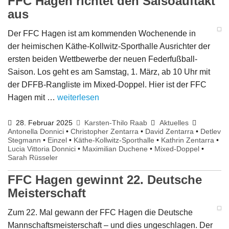
FFC Hagen richtet den Saisoauftakt
aus
Der FFC Hagen ist am kommenden Wochenende in
der heimischen Käthe-Kollwitz-Sporthalle Ausrichter der
ersten beiden Wettbewerbe der neuen Federfußball-
Saison. Los geht es am Samstag, 1. März, ab 10 Uhr mit
der DFFB-Rangliste im Mixed-Doppel. Hier ist der FFC
Hagen mit …
weiterlesen
28. Februar 2025
Karsten-Thilo Raab
Aktuelles
Antonella Donnici
•
Christopher Zentarra
•
David Zentarra
•
Detlev
Stegmann
•
Einzel
•
Käthe-Kollwitz-Sporthalle
•
Kathrin Zentarra
•
Lucia Vittoria Donnici
•
Maximilian Duchene
•
Mixed-Doppel
•
Sarah Rüsseler
FFC Hagen gewinnt 22. Deutsche
Meisterschaft
Zum 22. Mal gewann der FFC Hagen die Deutsche
Mannschaftsmeisterschaft – und dies ungeschlagen. Der