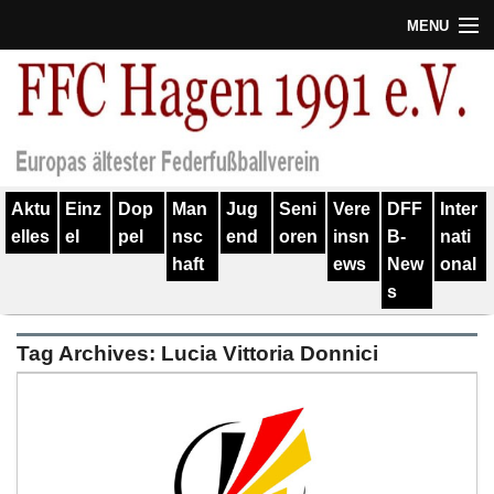
MENU
Termine
Erfolge
Verein
Aktu
Einz
Dop
Man
Jug
Seni
Vere
DFF
Inter
Geschichte
elles
el
pel
nsc
end
oren
insn
B-
nati
haft
ews
New
onal
Partner
s
Training
Tag Archives:
Lucia Vittoria Donnici
Spieler
Kontakt
Links