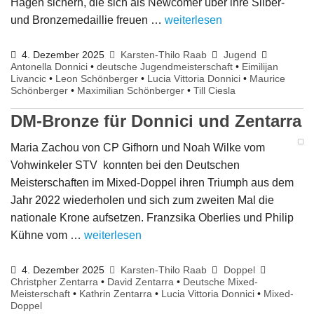
Hagen sichern, die sich als Newcomer über ihre Silber-
und Bronzemedaillie freuen …
weiterlesen
4. Dezember 2025
Karsten-Thilo Raab
Jugend
Antonella Donnici
•
deutsche Jugendmeisterschaft
•
Eimilijan
Livancic
•
Leon Schönberger
•
Lucia Vittoria Donnici
•
Maurice
Schönberger
•
Maximilian Schönberger
•
Till Ciesla
DM-Bronze für Donnici und Zentarra
Maria Zachou von CP Gifhorn und Noah Wilke vom
Vohwinkeler STV konnten bei den Deutschen
Meisterschaften im Mixed-Doppel ihren Triumph aus dem
Jahr 2022 wiederholen und sich zum zweiten Mal die
nationale Krone aufsetzen. Franzsika Oberlies und Philip
Kühne vom …
weiterlesen
4. Dezember 2025
Karsten-Thilo Raab
Doppel
Christpher Zentarra
•
David Zentarra
•
Deutsche Mixed-
Meisterschaft
•
Kathrin Zentarra
•
Lucia Vittoria Donnici
•
Mixed-
Doppel