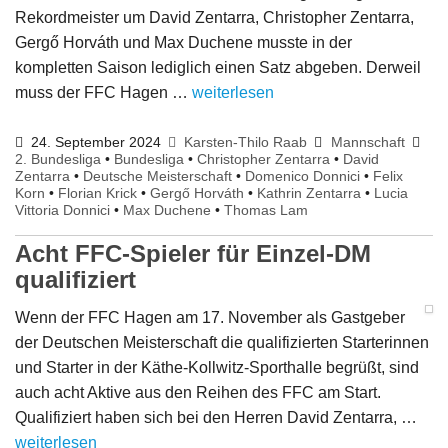
Rekordmeister um David Zentarra, Christopher Zentarra,
Gergő Horváth und Max Duchene musste in der
kompletten Saison lediglich einen Satz abgeben. Derweil
muss der FFC Hagen …
weiterlesen
24. September 2024
Karsten-Thilo Raab
Mannschaft
2. Bundesliga
•
Bundesliga
•
Christopher Zentarra
•
David
Zentarra
•
Deutsche Meisterschaft
•
Domenico Donnici
•
Felix
Korn
•
Florian Krick
•
Gergő Horváth
•
Kathrin Zentarra
•
Lucia
Vittoria Donnici
•
Max Duchene
•
Thomas Lam
Acht FFC-Spieler für Einzel-DM
qualifiziert
Wenn der FFC Hagen am 17. November als Gastgeber
der Deutschen Meisterschaft die qualifizierten Starterinnen
und Starter in der Käthe-Kollwitz-Sporthalle begrüßt, sind
auch acht Aktive aus den Reihen des FFC am Start.
Qualifiziert haben sich bei den Herren David Zentarra, …
weiterlesen