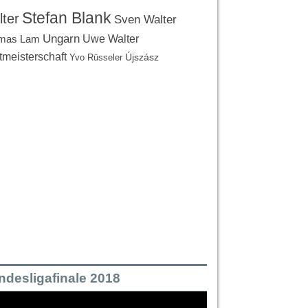
Stefan Blank
ter
Sven Walter
Ungarn
Uwe Walter
mas Lam
tmeisterschaft
Újszász
Yvo Rüsseler
ndesligafinale 2018