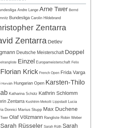
Arne Twer
undesliga
Andre Lange
Bernd
Bundesliga
Carolin Hildebrand
mnitz
ristopher Zentarra
vid Zentarra
Detlev
Doppel
egmann
Deutsche Meisterschaft
Einzel
Europameisterschaft
lrangliste
Felix
Florian Krick
Frida Varga
French Open
Karsten-Thilo
Hungarian Open
 Horváth
ab
Kathrin Schlomm
Katharina Schütz
rin Zentarra
Lucia
Kushtrim Mekolli
Lippstadt
Max Duchene
Marius Stupp
ria Donnici
Olaf Völzmann
Rangliste
 Twer
Robin Weber
Sarah Rüsseler
Sarah
Sarah Rüth