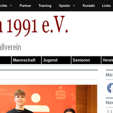
ichte
Partner
Training
Spieler
Kontakt
Links
Mannschaft
Jugend
Senioren
Vere
Me
Ne
L