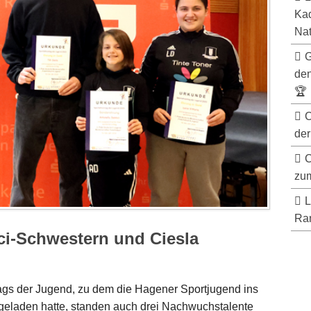
Kad
Nat
G
de
🏆
C
der
C
zum
L
Ran
ci-Schwestern und Ciesla
ags der Jugend, zu dem die Hagener Sportjugend ins
eladen hatte, standen auch drei Nachwuchstalente