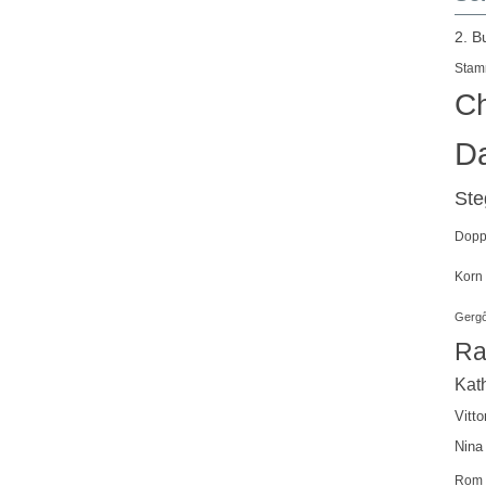
2. B
Stam
Ch
Da
St
Doppe
Korn
Gergő
Ra
Kath
Vitto
Nina
Rom