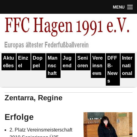
MENU
Termine
Erfolge
Verein
Aktu
Einz
Dop
Man
Jug
Seni
Vere
DFF
Inter
Geschichte
elles
el
pel
nsc
end
oren
insn
B-
nati
haft
ews
New
onal
Partner
s
Training
Zentarra, Regine
Spieler
Kontakt
Erfolge
Links
2. Platz Vereinsmeisterschaft