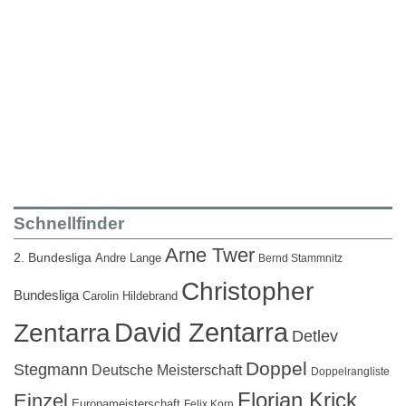
Schnellfinder
Arne Twer
2. Bundesliga
Andre Lange
Bernd Stammnitz
Christopher
Bundesliga
Carolin Hildebrand
David Zentarra
Zentarra
Detlev
Doppel
Stegmann
Deutsche Meisterschaft
Doppelrangliste
Florian Krick
Einzel
Europameisterschaft
Felix Korn