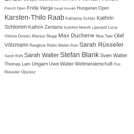
Frida Varga
Hungarian Open
French Open
Gergő Horváth
Karsten-Thilo Raab
Kathrin
Katharina Schütz
Schlomm
Kathrin Zentarra
Lucia
Kushtrim Mekolli
Lippstadt
Max Duchene
Olaf
Marius Stupp
Vittoria Donnici
Nina Twer
Sarah Rüsseler
Völzmann
Rangliste
Robin Weber
Rom
Stefan Blank
Sarah Walter
Sven Walter
Sarah Rüth
Ungarn
Uwe Walter
Weltmeisterschaft
Thomas Lam
Yvo
Újszász
Rüsseler