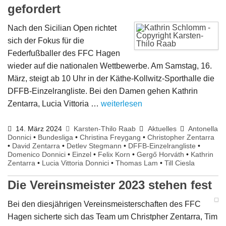
gefordert
Nach den Sicilian Open richtet
sich der Fokus für die
Federfußballer des FFC Hagen
wieder auf die nationalen Wettbewerbe. Am Samstag, 16.
März, steigt ab 10 Uhr in der Käthe-Kollwitz-Sporthalle die
DFFB-Einzelrangliste. Bei den Damen gehen Kathrin
Zentarra, Lucia Vittoria …
weiterlesen
14. März 2024
Karsten-Thilo Raab
Aktuelles
Antonella
Donnici
•
Bundesliga
•
Christina Freygang
•
Christopher Zentarra
•
David Zentarra
•
Detlev Stegmann
•
DFFB-Einzelrangliste
•
Domenico Donnici
•
Einzel
•
Felix Korn
•
Gergő Horváth
•
Kathrin
Zentarra
•
Lucia Vittoria Donnici
•
Thomas Lam
•
Till Ciesla
Die Vereinsmeister 2023 stehen fest
Bei den diesjährigen Vereinsmeisterschaften des FFC
Hagen sicherte sich das Team um Christpher Zentarra, Tim