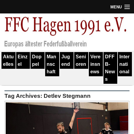
MENU
Termine
Erfolge
Verein
Aktu
Einz
Dop
Man
Jug
Seni
Vere
DFF
Inter
Geschichte
elles
el
pel
nsc
end
oren
insn
B-
nati
haft
ews
New
onal
Partner
s
Training
Tag Archives:
Detlev Stegmann
Spieler
Kontakt
Links