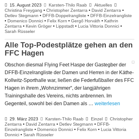
15. August 2023
Karsten-Thilo Raab
Aktuelles
Christina Freygang
•
Christopher Zentarra
•
David Zentarra
•
Detlev Stegmann
•
DFFB-Doppelrangliste
•
DFFB-Einzelrangliste
•
Domenico Donnici
•
Felix Korn
•
Gergő Horváth
•
Kathrin
Zentarra
•
Kevin Gröger
•
Lippstadt
•
Lucia Vittoria Donnici
•
Sarah Rüsseler
Alle Top-Podestplätze gehen an den
FFC Hagen
Obschon diesmal Flying Feet Haspe der Gastegber der
DFFB-Einzelrangliste der Damen und Herren in der Käthe-
Kollwitz-Sporthalle war, ließen die Federfußballer des FFC
Hagen in ihrem „Wohnzimmer“, der langjährigen
Trainingshalle des Vereins, nichts anbrennen. Im
Gegenteil, sowohl bei den Damen als …
weiterlesen
29. März 2023
Karsten-Thilo Raab
Einzel
Christopher
Zentarra
•
David Zentarra
•
Detlev Stegmann
•
DFFB-
Einzelrangliste
•
Domenico Donnici
•
Felix Korn
•
Lucia Vittoria
Donnici
•
Sarah Rüsseler