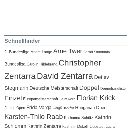
Schnellfinder
Arne Twer
2. Bundesliga
Andre Lange
Bernd Stammnitz
Christopher
Bundesliga
Carolin Hildebrand
David Zentarra
Zentarra
Detlev
Doppel
Stegmann
Deutsche Meisterschaft
Doppelrangliste
Florian Krick
Einzel
Europameisterschaft
Felix Korn
Frida Varga
Hungarian Open
French Open
Gergő Horváth
Karsten-Thilo Raab
Kathrin
Katharina Schütz
Schlomm
Kathrin Zentarra
Lucia
Kushtrim Mekolli
Lippstadt