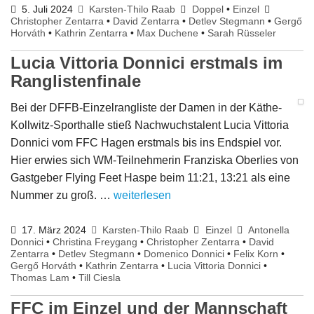
5. Juli 2024
Karsten-Thilo Raab
Doppel
•
Einzel
Christopher Zentarra
•
David Zentarra
•
Detlev Stegmann
•
Gergő
Horváth
•
Kathrin Zentarra
•
Max Duchene
•
Sarah Rüsseler
Lucia Vittoria Donnici erstmals im
Ranglistenfinale
Bei der DFFB-Einzelrangliste der Damen in der Käthe-
Kollwitz-Sporthalle stieß Nachwuchstalent Lucia Vittoria
Donnici vom FFC Hagen erstmals bis ins Endspiel vor.
Hier erwies sich WM-Teilnehmerin Franziska Oberlies von
Gastgeber Flying Feet Haspe beim 11:21, 13:21 als eine
Nummer zu groß. …
weiterlesen
17. März 2024
Karsten-Thilo Raab
Einzel
Antonella
Donnici
•
Christina Freygang
•
Christopher Zentarra
•
David
Zentarra
•
Detlev Stegmann
•
Domenico Donnici
•
Felix Korn
•
Gergő Horváth
•
Kathrin Zentarra
•
Lucia Vittoria Donnici
•
Thomas Lam
•
Till Ciesla
FFC im Einzel und der Mannschaft