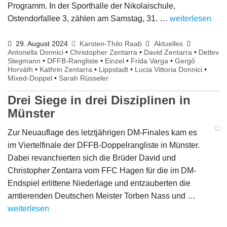
Programm. In der Sporthalle der Nikolaischule,
Ostendorfallee 3, zählen am Samstag, 31. …
weiterlesen
29. August 2024
Karsten-Thilo Raab
Aktuelles
Antonella Donnici
•
Christopher Zentarra
•
David Zentarra
•
Detlev
Stegmann
•
DFFB-Rangliste
•
Einzel
•
Frida Varga
•
Gergő
Horváth
•
Kathrin Zentarra
•
Lippstadt
•
Lucia Vittoria Donnici
•
Mixed-Doppel
•
Sarah Rüsseler
Drei Siege in drei Disziplinen in
Münster
Zur Neuauflage des letztjährigen DM-Finales kam es
im Viertelfinale der DFFB-Doppelrangliste in Münster.
Dabei revanchierten sich die Brüder David und
Christopher Zentarra vom FFC Hagen für die im DM-
Endspiel erlittene Niederlage und entzauberten die
amtierenden Deutschen Meister Torben Nass und …
weiterlesen