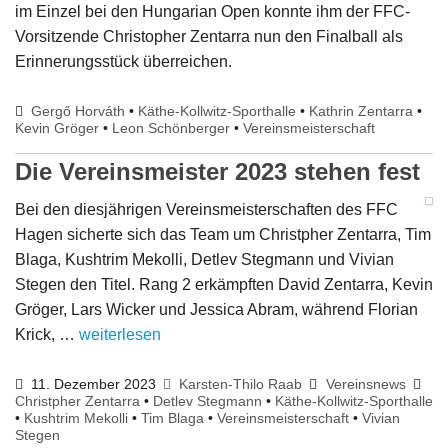
im Einzel bei den Hungarian Open konnte ihm der FFC-
Vorsitzende Christopher Zentarra nun den Finalball als
Erinnerungsstück überreichen.
Gergő Horváth
•
Käthe-Kollwitz-Sporthalle
•
Kathrin Zentarra
•
Kevin Gröger
•
Leon Schönberger
•
Vereinsmeisterschaft
Die Vereinsmeister 2023 stehen fest
Bei den diesjährigen Vereinsmeisterschaften des FFC
Hagen sicherte sich das Team um Christpher Zentarra, Tim
Blaga, Kushtrim Mekolli, Detlev Stegmann und Vivian
Stegen den Titel. Rang 2 erkämpften David Zentarra, Kevin
Gröger, Lars Wicker und Jessica Abram, während Florian
Krick, …
weiterlesen
11. Dezember 2023
Karsten-Thilo Raab
Vereinsnews
Christpher Zentarra
•
Detlev Stegmann
•
Käthe-Kollwitz-Sporthalle
•
Kushtrim Mekolli
•
Tim Blaga
•
Vereinsmeisterschaft
•
Vivian
Stegen