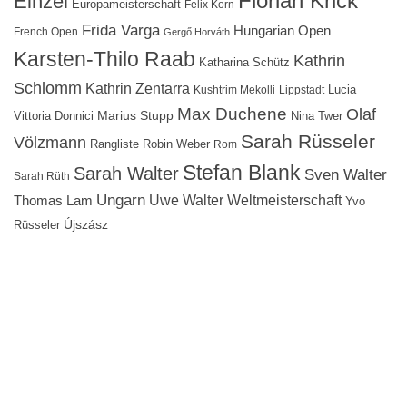
Florian Krick
Einzel
Europameisterschaft
Felix Korn
Frida Varga
Hungarian Open
French Open
Gergő Horváth
Karsten-Thilo Raab
Kathrin
Katharina Schütz
Schlomm
Kathrin Zentarra
Lucia
Kushtrim Mekolli
Lippstadt
Max Duchene
Olaf
Marius Stupp
Vittoria Donnici
Nina Twer
Sarah Rüsseler
Völzmann
Rangliste
Robin Weber
Rom
Stefan Blank
Sarah Walter
Sven Walter
Sarah Rüth
Ungarn
Uwe Walter
Weltmeisterschaft
Thomas Lam
Yvo
Újszász
Rüsseler