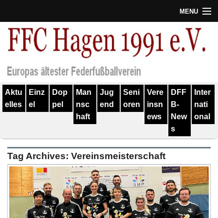
MENU
Termine
Erfolge
Verein
Aktu
Einz
Dop
Man
Jug
Seni
Vere
DFF
Inter
Geschichte
elles
el
pel
nsc
end
oren
insn
B-
nati
haft
ews
New
onal
Partner
s
Training
Tag Archives:
Vereinsmeisterschaft
Spieler
Kontakt
Links