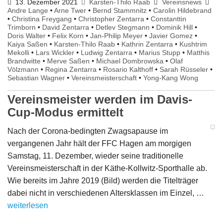
13. Dezember 2021
Karsten-Thilo Raab
Vereinsnews
Andre Lange
•
Arne Twer
•
Bernd Stammnitz
•
Carolin Hildebrand
•
Christina Freygang
•
Christopher Zentarra
•
Constanttin
Trimborn
•
David Zentarra
•
Detlev Stegmann
•
Dominik Hill
•
Doris Walter
•
Felix Korn
•
Jan-Philip Meyer
•
Javier Gomez
•
Kaiya Saßen
•
Karsten-Thilo Raab
•
Kathrin Zentarra
•
Kushtrim
Mekolli
•
Lars Wickler
•
Ludwig Zentarra
•
Marius Stupp
•
Matthis
Brandwitte
•
Merve Saßen
•
Michael Dombrowska
•
Olaf
Völzmann
•
Regina Zentarra
•
Rosario Kalthoff
•
Sarah Rüsseler
•
Sebastian Wagner
•
Vereinsmeisterschaft
•
Yong-Kang Wong
Vereinsmeister werden im Davis-
Cup-Modus ermittelt
Nach der Corona-bedingten Zwagsapause im
vergangenen Jahr hält der FFC Hagen am morgigen
Samstag, 11. Dezember, wieder seine traditionelle
Vereinsmeisterschaft in der Käthe-Kollwitz-Sporthalle ab.
Wie bereits im Jahre 2019 (Bild) werden die Titelträger
dabei nicht in verschiedenen Altersklassen im Einzel, …
weiterlesen