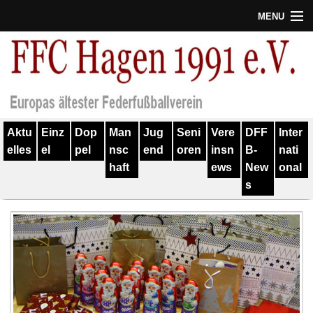
MENU
Termine
Erfolge
Verein
Aktu
Einz
Dop
Man
Jug
Seni
Vere
DFF
Inter
Geschichte
elles
el
pel
nsc
end
oren
insn
B-
nati
haft
ews
New
onal
Partner
s
Training
Spieler
Kontakt
Links