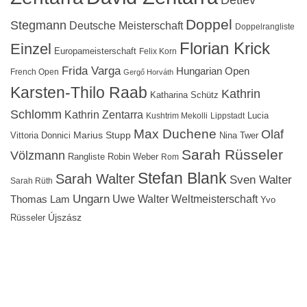
Doppel
Stegmann
Deutsche Meisterschaft
Doppelrangliste
Florian Krick
Einzel
Europameisterschaft
Felix Korn
Frida Varga
Hungarian Open
French Open
Gergő Horváth
Karsten-Thilo Raab
Kathrin
Katharina Schütz
Schlomm
Kathrin Zentarra
Lucia
Kushtrim Mekolli
Lippstadt
Max Duchene
Olaf
Marius Stupp
Vittoria Donnici
Nina Twer
Sarah Rüsseler
Völzmann
Rangliste
Robin Weber
Rom
Stefan Blank
Sarah Walter
Sven Walter
Sarah Rüth
Ungarn
Uwe Walter
Weltmeisterschaft
Thomas Lam
Yvo
Újszász
Rüsseler