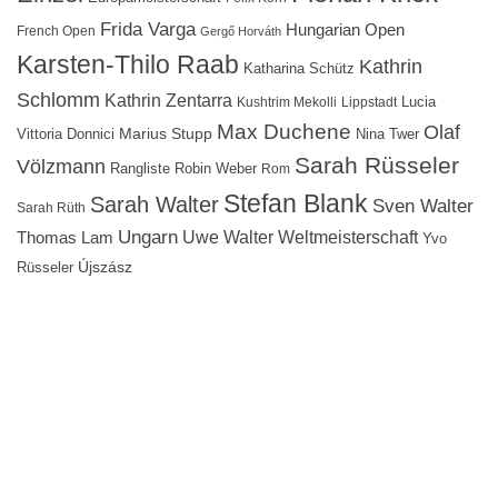
Frida Varga
Hungarian Open
French Open
Gergő Horváth
Karsten-Thilo Raab
Kathrin
Katharina Schütz
Schlomm
Kathrin Zentarra
Lucia
Kushtrim Mekolli
Lippstadt
Max Duchene
Olaf
Marius Stupp
Vittoria Donnici
Nina Twer
Sarah Rüsseler
Völzmann
Rangliste
Robin Weber
Rom
Stefan Blank
Sarah Walter
Sven Walter
Sarah Rüth
Ungarn
Uwe Walter
Weltmeisterschaft
Thomas Lam
Yvo
Újszász
Rüsseler