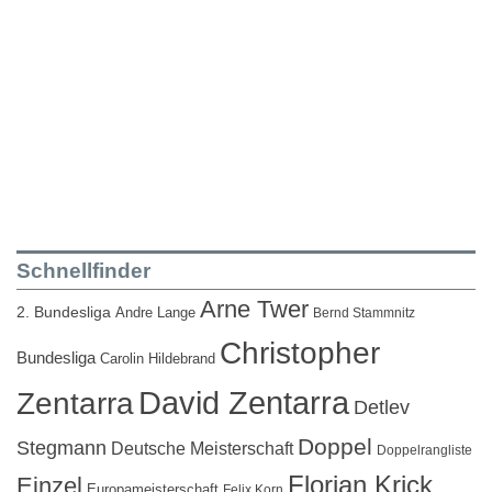
Schnellfinder
Arne Twer
2. Bundesliga
Andre Lange
Bernd Stammnitz
Christopher
Bundesliga
Carolin Hildebrand
David Zentarra
Zentarra
Detlev
Doppel
Stegmann
Deutsche Meisterschaft
Doppelrangliste
Florian Krick
Einzel
Europameisterschaft
Felix Korn