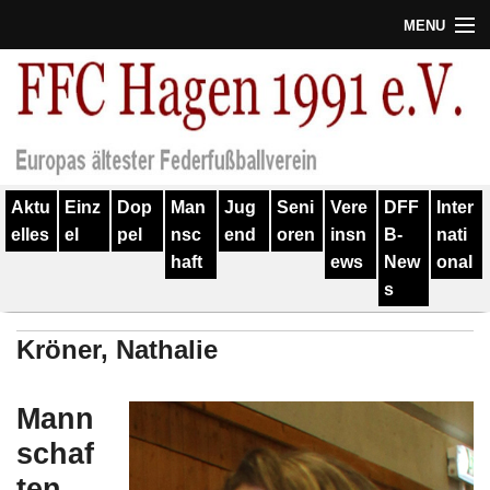
MENU
Termine
Erfolge
Verein
Aktu
Einz
Dop
Man
Jug
Seni
Vere
DFF
Inter
Geschichte
elles
el
pel
nsc
end
oren
insn
B-
nati
haft
ews
New
onal
Partner
s
Training
Kröner, Nathalie
Spieler
Kontakt
Mann
schaf
Links
ten