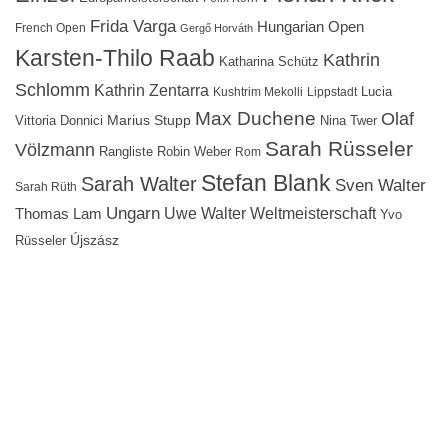
Frida Varga
Hungarian Open
French Open
Gergő Horváth
Karsten-Thilo Raab
Kathrin
Katharina Schütz
Schlomm
Kathrin Zentarra
Lucia
Kushtrim Mekolli
Lippstadt
Max Duchene
Olaf
Marius Stupp
Vittoria Donnici
Nina Twer
Sarah Rüsseler
Völzmann
Rangliste
Robin Weber
Rom
Stefan Blank
Sarah Walter
Sven Walter
Sarah Rüth
Ungarn
Uwe Walter
Weltmeisterschaft
Thomas Lam
Yvo
Újszász
Rüsseler