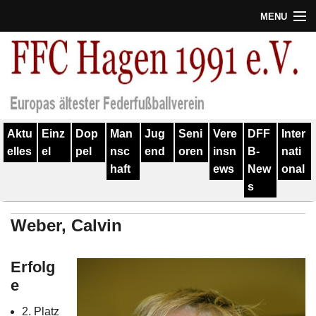
MENU
Termine
Erfolge
Verein
Aktu
Einz
Dop
Man
Jug
Seni
Vere
DFF
Inter
Geschichte
elles
el
pel
nsc
end
oren
insn
B-
nati
haft
ews
New
onal
Partner
s
Training
Weber, Calvin
Spieler
Erfolg
Kontakt
e
Links
2. Platz