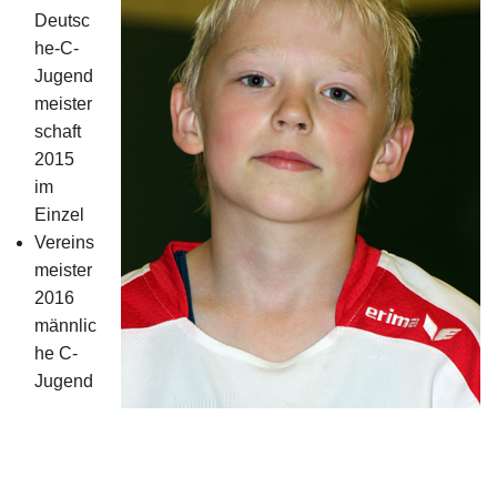
Impressum
Deutsc
he-C-
Jugend
meister
schaft
2015
im
Einzel
Vereins
meister
2016
männlic
he C-
Jugend