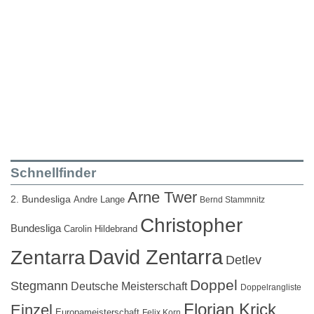
Schnellfinder
Arne Twer
2. Bundesliga
Andre Lange
Bernd Stammnitz
Christopher
Bundesliga
Carolin Hildebrand
David Zentarra
Zentarra
Detlev
Doppel
Stegmann
Deutsche Meisterschaft
Doppelrangliste
Florian Krick
Einzel
Europameisterschaft
Felix Korn