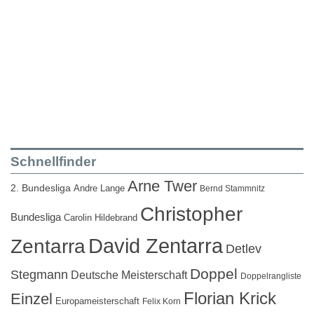
Schnellfinder
Arne Twer
2. Bundesliga
Andre Lange
Bernd Stammnitz
Christopher
Bundesliga
Carolin Hildebrand
David Zentarra
Zentarra
Detlev
Doppel
Stegmann
Deutsche Meisterschaft
Doppelrangliste
Florian Krick
Einzel
Europameisterschaft
Felix Korn