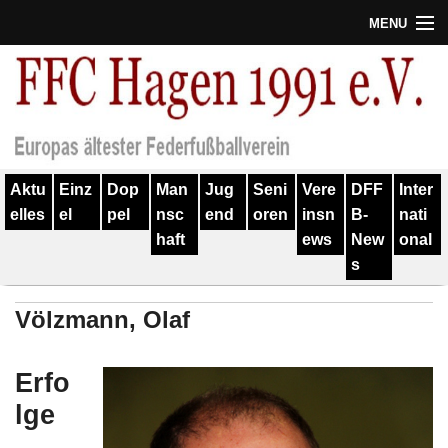
MENU
Termine
Erfolge
Verein
Aktu
Einz
Dop
Man
Jug
Seni
Vere
DFF
Inter
Geschichte
elles
el
pel
nsc
end
oren
insn
B-
nati
haft
ews
New
onal
Partner
s
Training
Völzmann, Olaf
Spieler
Kontakt
Erfo
lge
Links