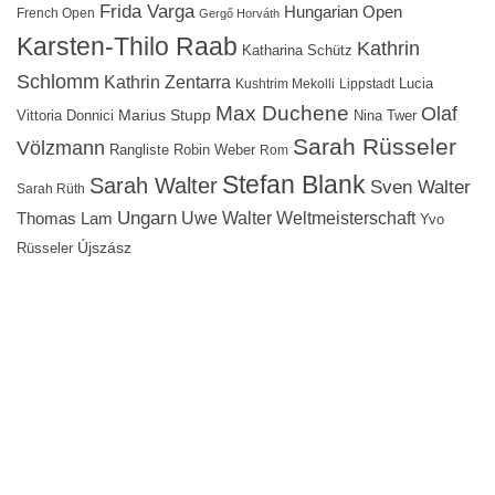
Frida Varga
Hungarian Open
French Open
Gergő Horváth
Karsten-Thilo Raab
Kathrin
Katharina Schütz
Schlomm
Kathrin Zentarra
Lucia
Kushtrim Mekolli
Lippstadt
Max Duchene
Olaf
Marius Stupp
Vittoria Donnici
Nina Twer
Sarah Rüsseler
Völzmann
Rangliste
Robin Weber
Rom
Stefan Blank
Sarah Walter
Sven Walter
Sarah Rüth
Ungarn
Uwe Walter
Weltmeisterschaft
Thomas Lam
Yvo
Újszász
Rüsseler