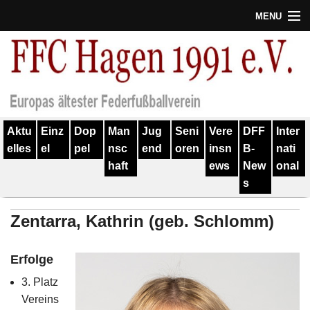
MENU
Termine
Erfolge
Verein
Aktu
Einz
Dop
Man
Jug
Seni
Vere
DFF
Inter
Geschichte
elles
el
pel
nsc
end
oren
insn
B-
nati
haft
ews
New
onal
Partner
s
Training
Zentarra, Kathrin (geb. Schlomm)
Spieler
Erfolge
Kontakt
3. Platz
Links
Vereins