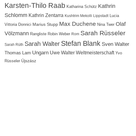
Karsten-Thilo Raab
Kathrin
Katharina Schütz
Schlomm
Kathrin Zentarra
Lucia
Kushtrim Mekolli
Lippstadt
Max Duchene
Olaf
Marius Stupp
Vittoria Donnici
Nina Twer
Sarah Rüsseler
Völzmann
Rangliste
Robin Weber
Rom
Stefan Blank
Sarah Walter
Sven Walter
Sarah Rüth
Ungarn
Uwe Walter
Weltmeisterschaft
Thomas Lam
Yvo
Újszász
Rüsseler