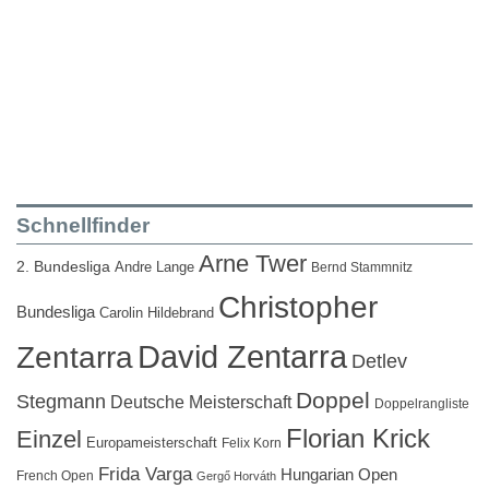
Schnellfinder
Arne Twer
2. Bundesliga
Andre Lange
Bernd Stammnitz
Christopher
Bundesliga
Carolin Hildebrand
David Zentarra
Zentarra
Detlev
Doppel
Stegmann
Deutsche Meisterschaft
Doppelrangliste
Florian Krick
Einzel
Europameisterschaft
Felix Korn
Frida Varga
Hungarian Open
French Open
Gergő Horváth