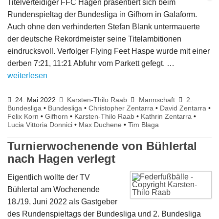
Titelverteidiger FFC Hagen präsentiert sich beim
Rundenspieltag der Bundesliga in Gifhorn in Galaform.
Auch ohne den verhinderten Stefan Blank untermauerte
der deutsche Rekordmeister seine Titelambitionen
eindrucksvoll. Verfolger Flying Feet Haspe wurde mit einer
derben 7:21, 11:21 Abfuhr vom Parkett gefegt. …
weiterlesen
24. Mai 2022
Karsten-Thilo Raab
Mannschaft
2.
Bundesliga
•
Bundesliga
•
Christopher Zentarra
•
David Zentarra
•
Felix Korn
•
Gifhorn
•
Karsten-Thilo Raab
•
Kathrin Zentarra
•
Lucia Vittoria Donnici
•
Max Duchene
•
Tim Blaga
Turnierwochenende von Bühlertal
nach Hagen verlegt
Eigentlich wollte der TV
Bühlertal am Wochenende
18./19, Juni 2022 als Gastgeber
des Rundenspieltags der Bundesliga und 2. Bundesliga