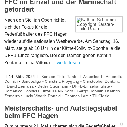
FFC im Einzel und der Mannschaft
gefordert
Nach den Sicilian Open richtet
sich der Fokus für die
Federfußballer des FFC Hagen
wieder auf die nationalen Wettbewerbe. Am Samstag, 16.
März, steigt ab 10 Uhr in der Käthe-Kollwitz-Sporthalle die
DFFB-Einzelrangliste. Bei den Damen gehen Kathrin
Zentarra, Lucia Vittoria …
weiterlesen
14. März 2024
Karsten-Thilo Raab
Aktuelles
Antonella
Donnici
•
Bundesliga
•
Christina Freygang
•
Christopher Zentarra
•
David Zentarra
•
Detlev Stegmann
•
DFFB-Einzelrangliste
•
Domenico Donnici
•
Einzel
•
Felix Korn
•
Gergő Horváth
•
Kathrin
Zentarra
•
Lucia Vittoria Donnici
•
Thomas Lam
•
Till Ciesla
Meisterschafts- und Aufstiegsjubel
beim FFC Hagen
Zum nunmehr 21. Mal sicherten sich die Federfußballer