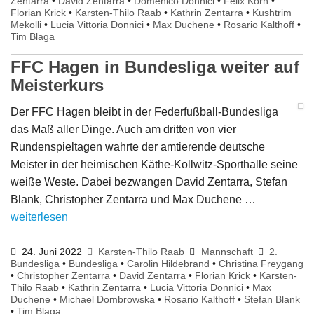
Zentarra
•
David Zentarra
•
Domenico Donnici
•
Felix Korn
•
Florian Krick
•
Karsten-Thilo Raab
•
Kathrin Zentarra
•
Kushtrim
Mekolli
•
Lucia Vittoria Donnici
•
Max Duchene
•
Rosario Kalthoff
•
Tim Blaga
FFC Hagen in Bundesliga weiter auf
Meisterkurs
Der FFC Hagen bleibt in der Federfußball-Bundesliga
das Maß aller Dinge. Auch am dritten von vier
Rundenspieltagen wahrte der amtierende deutsche
Meister in der heimischen Käthe-Kollwitz-Sporthalle seine
weiße Weste. Dabei bezwangen David Zentarra, Stefan
Blank, Christopher Zentarra und Max Duchene …
weiterlesen
24. Juni 2022
Karsten-Thilo Raab
Mannschaft
2.
Bundesliga
•
Bundesliga
•
Carolin Hildebrand
•
Christina Freygang
•
Christopher Zentarra
•
David Zentarra
•
Florian Krick
•
Karsten-
Thilo Raab
•
Kathrin Zentarra
•
Lucia Vittoria Donnici
•
Max
Duchene
•
Michael Dombrowska
•
Rosario Kalthoff
•
Stefan Blank
•
Tim Blaga