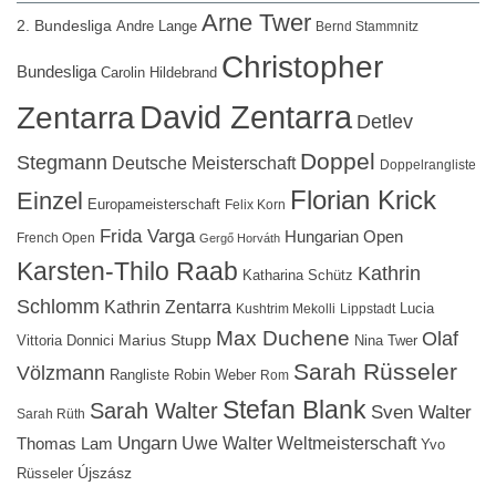
Arne Twer
2. Bundesliga
Andre Lange
Bernd Stammnitz
Christopher
Bundesliga
Carolin Hildebrand
David Zentarra
Zentarra
Detlev
Doppel
Stegmann
Deutsche Meisterschaft
Doppelrangliste
Florian Krick
Einzel
Europameisterschaft
Felix Korn
Frida Varga
Hungarian Open
French Open
Gergő Horváth
Karsten-Thilo Raab
Kathrin
Katharina Schütz
Schlomm
Kathrin Zentarra
Lucia
Kushtrim Mekolli
Lippstadt
Max Duchene
Olaf
Marius Stupp
Vittoria Donnici
Nina Twer
Sarah Rüsseler
Völzmann
Rangliste
Robin Weber
Rom
Stefan Blank
Sarah Walter
Sven Walter
Sarah Rüth
Ungarn
Uwe Walter
Weltmeisterschaft
Thomas Lam
Yvo
Újszász
Rüsseler