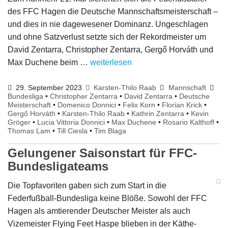
des FFC Hagen die Deutsche Mannschaftsmeisterschaft –
und dies in nie dagewesener Dominanz. Ungeschlagen
und ohne Satzverlust setzte sich der Rekordmeister um
David Zentarra, Christopher Zentarra, Gergő Horváth und
Max Duchene beim …
weiterlesen
29. September 2023
Karsten-Thilo Raab
Mannschaft
Bundesliga
•
Christopher Zentarra
•
David Zentarra
•
Deutsche
Meisterschaft
•
Domenico Donnici
•
Felix Korn
•
Florian Krick
•
Gergő Horváth
•
Karsten-Thilo Raab
•
Kathrin Zentarra
•
Kevin
Gröger
•
Lucia Vittoria Donnici
•
Max Duchene
•
Rosario Kalthoff
•
Thomas Lam
•
Till Ciesla
•
Tim Blaga
Gelungener Saisonstart für FFC-
Bundesligateams
Die Topfavoriten gaben sich zum Start in die
Federfußball-Bundesliga keine Blöße. Sowohl der FFC
Hagen als amtierender Deutscher Meister als auch
Vizemeister Flying Feet Haspe blieben in der Käthe-