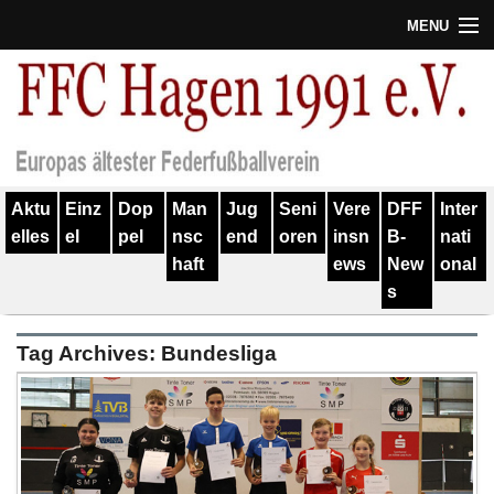
MENU
Termine
Erfolge
Verein
Aktu
Einz
Dop
Man
Jug
Seni
Vere
DFF
Inter
Geschichte
elles
el
pel
nsc
end
oren
insn
B-
nati
haft
ews
New
onal
Partner
s
Training
Tag Archives:
Bundesliga
Spieler
Kontakt
Links