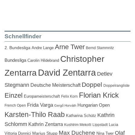
Schnellfinder
Arne Twer
2. Bundesliga
Andre Lange
Bernd Stammnitz
Christopher
Bundesliga
Carolin Hildebrand
David Zentarra
Zentarra
Detlev
Doppel
Stegmann
Deutsche Meisterschaft
Doppelrangliste
Florian Krick
Einzel
Europameisterschaft
Felix Korn
Frida Varga
Hungarian Open
French Open
Gergő Horváth
Karsten-Thilo Raab
Kathrin
Katharina Schütz
Schlomm
Kathrin Zentarra
Lucia
Kushtrim Mekolli
Lippstadt
Max Duchene
Olaf
Marius Stupp
Vittoria Donnici
Nina Twer