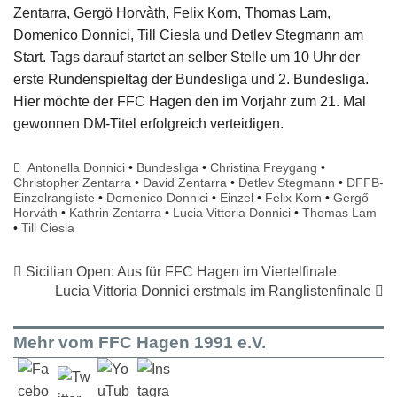
Zentarra, Gergö Horvàth, Felix Korn, Thomas Lam,
Domenico Donnici, Till Ciesla und Detlev Stegmann am
Start. Tags darauf startet an selber Stelle um 10 Uhr der
erste Rundenspieltag der Bundesliga und 2. Bundesliga.
Hier möchte der FFC Hagen den im Vorjahr zum 21. Mal
gewonnen DM-Titel erfolgreich verteidigen.
Antonella Donnici
•
Bundesliga
•
Christina Freygang
•
Christopher Zentarra
•
David Zentarra
•
Detlev Stegmann
•
DFFB-
Einzelrangliste
•
Domenico Donnici
•
Einzel
•
Felix Korn
•
Gergő
Horváth
•
Kathrin Zentarra
•
Lucia Vittoria Donnici
•
Thomas Lam
•
Till Ciesla
Sicilian Open: Aus für FFC Hagen im Viertelfinale
Lucia Vittoria Donnici erstmals im Ranglistenfinale
Mehr vom FFC Hagen 1991 e.V.