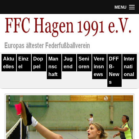
MENU
Termine
Erfolge
Verein
Aktu
Einz
Dop
Man
Jug
Seni
Vere
DFF
Inter
Geschichte
elles
el
pel
nsc
end
oren
insn
B-
nati
haft
ews
New
onal
Partner
s
Training
Spieler
Kontakt
Links