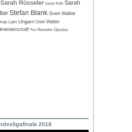
Sarah Rüsseler
Sarah
Sarah Rüth
Stefan Blank
ter
Sven Walter
Ungarn
Uwe Walter
mas Lam
tmeisterschaft
Újszász
Yvo Rüsseler
ndesligafinale 2018