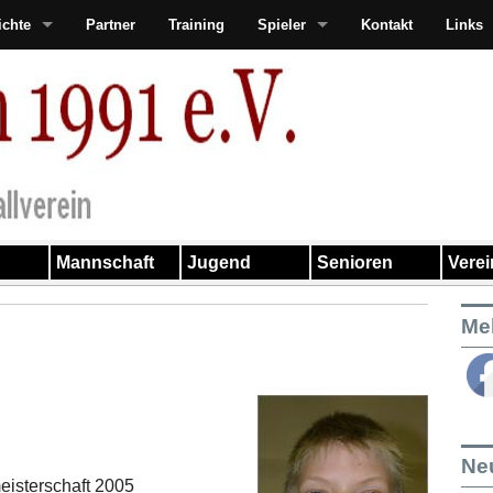
ichte
Partner
Training
Spieler
Kontakt
Links
Mannschaft
Jugend
Senioren
Vere
Me
Ne
eisterschaft 2005