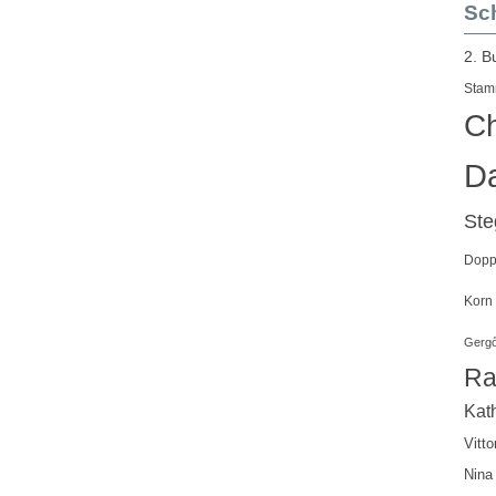
Sch
2. B
Stam
Ch
Da
St
Doppe
Korn
Gergő
Ra
Kath
Vitto
Nina