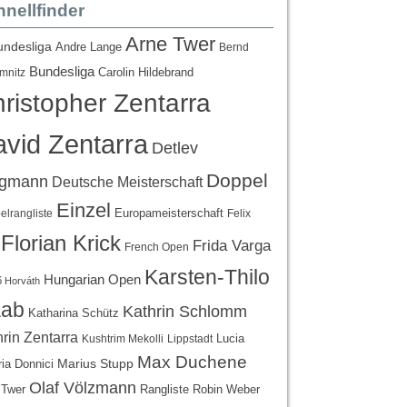
nellfinder
Arne Twer
undesliga
Andre Lange
Bernd
Bundesliga
Carolin Hildebrand
mnitz
ristopher Zentarra
vid Zentarra
Detlev
Doppel
egmann
Deutsche Meisterschaft
Einzel
Europameisterschaft
lrangliste
Felix
Florian Krick
Frida Varga
French Open
Karsten-Thilo
Hungarian Open
 Horváth
ab
Kathrin Schlomm
Katharina Schütz
rin Zentarra
Lucia
Kushtrim Mekolli
Lippstadt
Max Duchene
Marius Stupp
ria Donnici
Olaf Völzmann
Rangliste
 Twer
Robin Weber