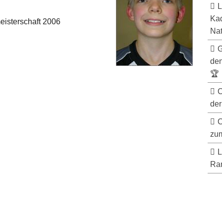
L
Kad
eisterschaft 2006
Nat
G
de
🏆
C
der
C
zum
L
Ran