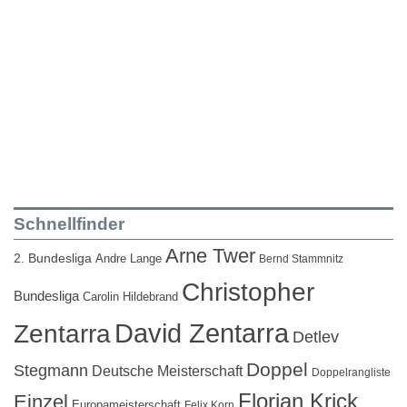
Schnellfinder
Arne Twer
2. Bundesliga
Andre Lange
Bernd Stammnitz
Christopher
Bundesliga
Carolin Hildebrand
David Zentarra
Zentarra
Detlev
Doppel
Stegmann
Deutsche Meisterschaft
Doppelrangliste
Florian Krick
Einzel
Europameisterschaft
Felix Korn