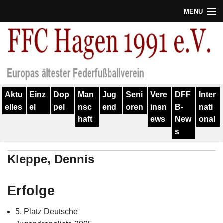
MENU
Termine
Erfolge
Verein
Aktu
Einz
Dop
Man
Jug
Seni
Vere
DFF
Inter
Geschichte
elles
el
pel
nsc
end
oren
insn
B-
nati
haft
ews
New
onal
Partner
s
Training
Kleppe, Dennis
Spieler
Kontakt
Erfolge
Links
5. Platz Deutsche