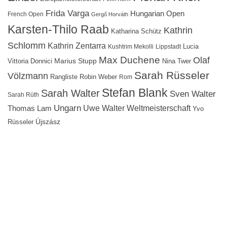
Frida Varga
Hungarian Open
French Open
Gergő Horváth
Karsten-Thilo Raab
Kathrin
Katharina Schütz
Schlomm
Kathrin Zentarra
Lucia
Kushtrim Mekolli
Lippstadt
Max Duchene
Olaf
Marius Stupp
Vittoria Donnici
Nina Twer
Sarah Rüsseler
Völzmann
Rangliste
Robin Weber
Rom
Stefan Blank
Sarah Walter
Sven Walter
Sarah Rüth
Ungarn
Uwe Walter
Weltmeisterschaft
Thomas Lam
Yvo
Újszász
Rüsseler