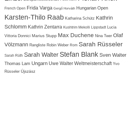
Frida Varga
Hungarian Open
French Open
Gergő Horváth
Karsten-Thilo Raab
Kathrin
Katharina Schütz
Schlomm
Kathrin Zentarra
Lucia
Kushtrim Mekolli
Lippstadt
Max Duchene
Olaf
Marius Stupp
Vittoria Donnici
Nina Twer
Sarah Rüsseler
Völzmann
Rangliste
Robin Weber
Rom
Stefan Blank
Sarah Walter
Sven Walter
Sarah Rüth
Ungarn
Uwe Walter
Weltmeisterschaft
Thomas Lam
Yvo
Újszász
Rüsseler