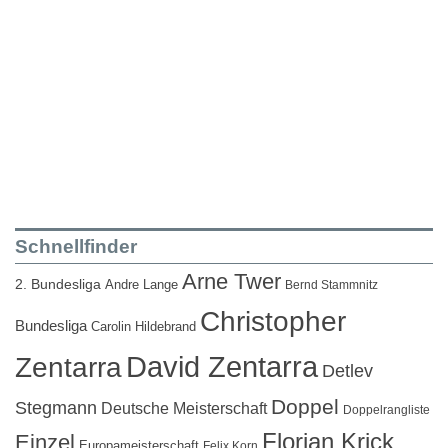
Schnellfinder
Arne Twer
2. Bundesliga
Andre Lange
Bernd Stammnitz
Christopher
Bundesliga
Carolin Hildebrand
David Zentarra
Zentarra
Detlev
Doppel
Stegmann
Deutsche Meisterschaft
Doppelrangliste
Florian Krick
Einzel
Europameisterschaft
Felix Korn