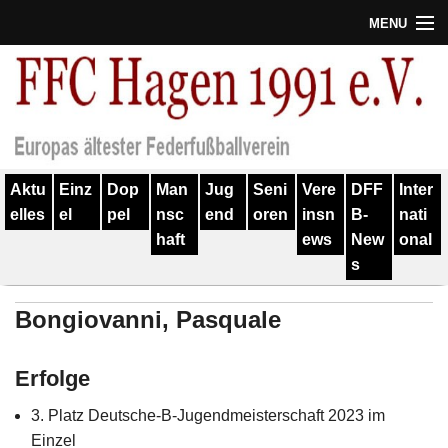
MENU
Termine
Erfolge
Verein
Aktu
Einz
Dop
Man
Jug
Seni
Vere
DFF
Inter
Geschichte
elles
el
pel
nsc
end
oren
insn
B-
nati
haft
ews
New
onal
Partner
s
Training
Bongiovanni, Pasquale
Spieler
Erfolge
Kontakt
3. Platz Deutsche-B-Jugendmeisterschaft 2023 im
Links
Einzel