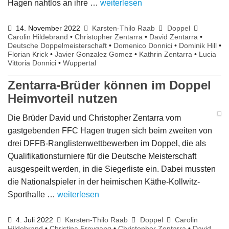
Hagen nahtlos an ihre …
weiterlesen
14. November 2022
Karsten-Thilo Raab
Doppel
Carolin Hildebrand
•
Christopher Zentarra
•
David Zentarra
•
Deutsche Doppelmeisterschaft
•
Domenico Donnici
•
Dominik Hill
•
Florian Krick
•
Javier Gonzalez Gomez
•
Kathrin Zentarra
•
Lucia
Vittoria Donnici
•
Wuppertal
Zentarra-Brüder können im Doppel
Heimvorteil nutzen
Die Brüder David und Christopher Zentarra vom
gastgebenden FFC Hagen trugen sich beim zweiten von
drei DFFB-Ranglistenwettbewerben im Doppel, die als
Qualifikationsturniere für die Deutsche Meisterschaft
ausgespeilt werden, in die Siegerliste ein. Dabei mussten
die Nationalspieler in der heimischen Käthe-Kollwitz-
Sporthalle …
weiterlesen
4. Juli 2022
Karsten-Thilo Raab
Doppel
Carolin
Hildebrand
•
Christina Freygang
•
Christopher Zentarra
•
David