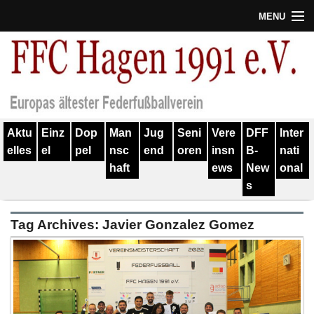
MENU
Termine
Erfolge
Verein
Aktu
Einz
Dop
Man
Jug
Seni
Vere
DFF
Inter
Geschichte
elles
el
pel
nsc
end
oren
insn
B-
nati
haft
ews
New
onal
Partner
s
Training
Tag Archives:
Javier Gonzalez Gomez
Spieler
Kontakt
Links