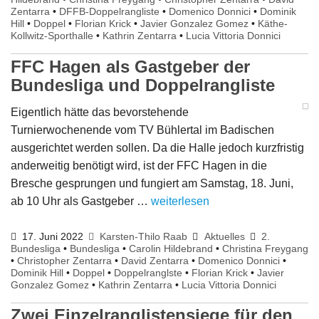
Zentarra
•
DFFB-Doppelrangliste
•
Domenico Donnici
•
Dominik
Hill
•
Doppel
•
Florian Krick
•
Javier Gonzalez Gomez
•
Käthe-
Kollwitz-Sporthalle
•
Kathrin Zentarra
•
Lucia Vittoria Donnici
FFC Hagen als Gastgeber der
Bundesliga und Doppelrangliste
Eigentlich hätte das bevorstehende
Turnierwochenende vom TV Bühlertal im Badischen
ausgerichtet werden sollen. Da die Halle jedoch kurzfristig
anderweitig benötigt wird, ist der FFC Hagen in die
Bresche gesprungen und fungiert am Samstag, 18. Juni,
ab 10 Uhr als Gastgeber …
weiterlesen
17. Juni 2022
Karsten-Thilo Raab
Aktuelles
2.
Bundesliga
•
Bundesliga
•
Carolin Hildebrand
•
Christina Freygang
•
Christopher Zentarra
•
David Zentarra
•
Domenico Donnici
•
Dominik Hill
•
Doppel
•
Doppelranglste
•
Florian Krick
•
Javier
Gonzalez Gomez
•
Kathrin Zentarra
•
Lucia Vittoria Donnici
Zwei Einzelranglistensiege für den