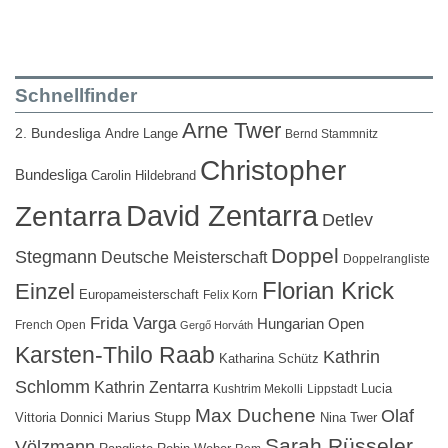
Schnellfinder
Arne Twer
2. Bundesliga
Andre Lange
Bernd Stammnitz
Christopher
Bundesliga
Carolin Hildebrand
David Zentarra
Zentarra
Detlev
Doppel
Stegmann
Deutsche Meisterschaft
Doppelrangliste
Florian Krick
Einzel
Europameisterschaft
Felix Korn
Frida Varga
Hungarian Open
French Open
Gergő Horváth
Karsten-Thilo Raab
Kathrin
Katharina Schütz
Schlomm
Kathrin Zentarra
Lucia
Kushtrim Mekolli
Lippstadt
Max Duchene
Olaf
Marius Stupp
Vittoria Donnici
Nina Twer
Sarah Rüsseler
Völzmann