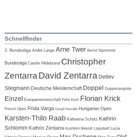
Schnellfinder
Arne Twer
2. Bundesliga
Andre Lange
Bernd Stammnitz
Christopher
Bundesliga
Carolin Hildebrand
David Zentarra
Zentarra
Detlev
Doppel
Stegmann
Deutsche Meisterschaft
Doppelrangliste
Florian Krick
Einzel
Europameisterschaft
Felix Korn
Frida Varga
Hungarian Open
French Open
Gergő Horváth
Karsten-Thilo Raab
Kathrin
Katharina Schütz
Schlomm
Kathrin Zentarra
Lucia
Kushtrim Mekolli
Lippstadt
Max Duchene
Olaf
Marius Stupp