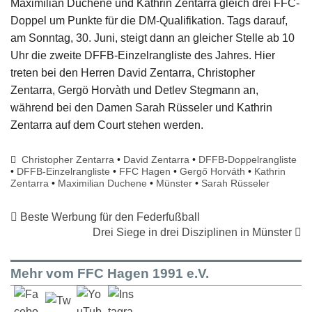
Maximilian Duchene und Kathrin Zentarra gleich drei FFC-
Doppel um Punkte für die DM-Qualifikation. Tags darauf,
am Sonntag, 30. Juni, steigt dann an gleicher Stelle ab 10
Uhr die zweite DFFB-Einzelrangliste des Jahres. Hier
treten bei den Herren David Zentarra, Christopher
Zentarra, Gergö Horvàth und Detlev Stegmann an,
während bei den Damen Sarah Rüsseler und Kathrin
Zentarra auf dem Court stehen werden.
Christopher Zentarra
•
David Zentarra
•
DFFB-Doppelrangliste
•
DFFB-Einzelrangliste
•
FFC Hagen
•
Gergő Horváth
•
Kathrin
Zentarra
•
Maximilian Duchene
•
Münster
•
Sarah Rüsseler
Beste Werbung für den Federfußball
Drei Siege in drei Disziplinen in Münster
Mehr vom FFC Hagen 1991 e.V.