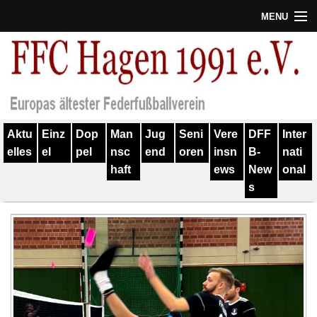
MENU
Termine
Erfolge
Verein
Aktu
Einz
Dop
Man
Jug
Seni
Vere
DFF
Inter
Geschichte
elles
el
pel
nsc
end
oren
insn
B-
nati
haft
ews
New
onal
Partner
s
Training
Spieler
Kontakt
Links