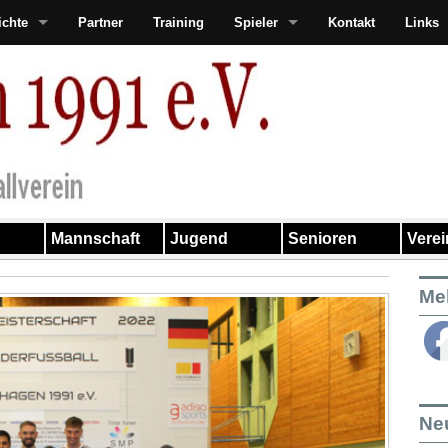
ichte
Partner
Training
Spieler
Kontakt
Links
Mannschaft
Jugend
Senioren
Vere
Me
Ne