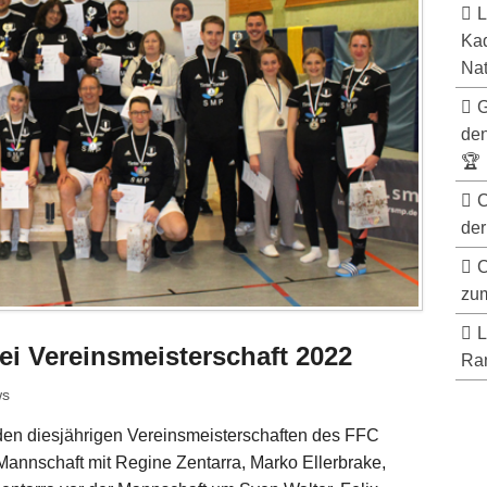
L
Kad
Nat
G
de
🏆
C
der
C
zum
L
ei Vereinsmeisterschaft 2022
Ran
ws
 den diesjährigen Vereinsmeisterschaften des FFC
 Mannschaft mit Regine Zentarra, Marko Ellerbrake,