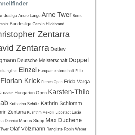
nellfinder
Arne Twer
undesliga
Andre Lange
Bernd
Bundesliga
Carolin Hildebrand
mnitz
ristopher Zentarra
vid Zentarra
Detlev
Doppel
egmann
Deutsche Meisterschaft
Einzel
Europameisterschaft
lrangliste
Felix
Florian Krick
Frida Varga
French Open
Karsten-Thilo
Hungarian Open
 Horváth
ab
Kathrin Schlomm
Katharina Schütz
rin Zentarra
Lucia
Kushtrim Mekolli
Lippstadt
Max Duchene
Marius Stupp
ria Donnici
Olaf Völzmann
Rangliste
 Twer
Robin Weber