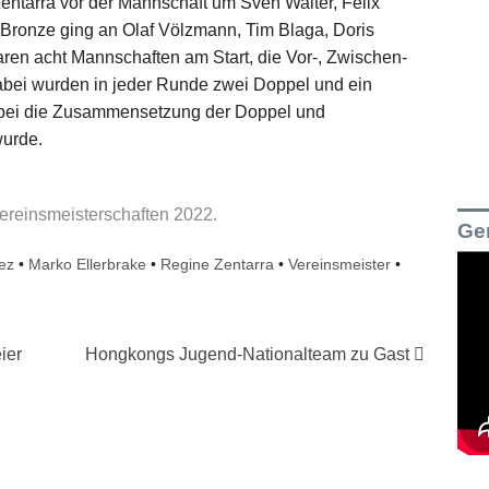
ntarra vor der Mannschaft um Sven Walter, Felix
Bronze ging an Olaf Völzmann, Tim Blaga, Doris
ren acht Mannschaften am Start, die Vor-, Zwischen-
bei wurden in jeder Runde zwei Doppel und ein
bei die Zusammensetzung der Doppel und
wurde.
ereinsmeisterschaften 2022.
Ge
ez
•
Marko Ellerbrake
•
Regine Zentarra
•
Vereinsmeister
•
ier
Hongkongs Jugend-Nationalteam zu Gast