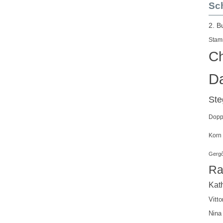
Sch
2. B
Stam
Ch
Da
St
Doppe
Korn
Gergő
Ra
Kath
Vitto
Nina