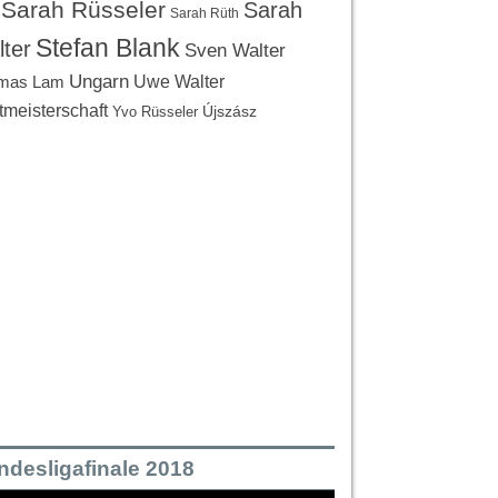
Sarah Rüsseler
Sarah
Sarah Rüth
Stefan Blank
ter
Sven Walter
Ungarn
Uwe Walter
mas Lam
tmeisterschaft
Újszász
Yvo Rüsseler
ndesligafinale 2018