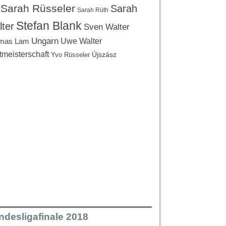
Sarah Rüsseler
Sarah
Sarah Rüth
Stefan Blank
ter
Sven Walter
Ungarn
Uwe Walter
mas Lam
tmeisterschaft
Újszász
Yvo Rüsseler
ndesligafinale 2018