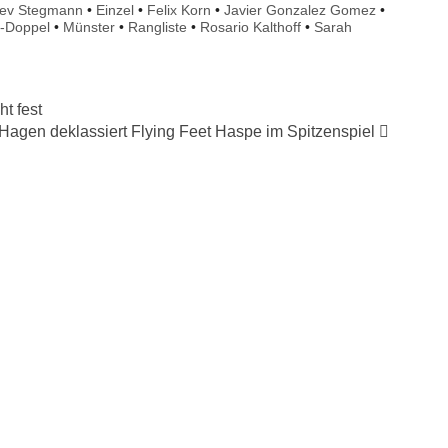
lev Stegmann
•
Einzel
•
Felix Korn
•
Javier Gonzalez Gomez
•
-Doppel
•
Münster
•
Rangliste
•
Rosario Kalthoff
•
Sarah
t fest
agen deklassiert Flying Feet Haspe im Spitzenspiel