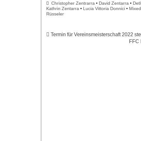
Christopher Zentrarra
•
David Zentarra
•
Det
Kathrin Zentarra
•
Lucia Vittoria Donnici
•
Mixed
Rüsseler
Termin für Vereinsmeisterschaft 2022 steh
FFC H