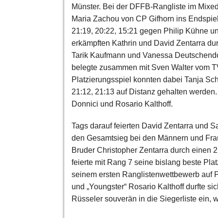
Münster. Bei der DFFB-Rangliste im Mixed
Maria Zachou von CP Gifhorn ins Endspiel
21:19, 20:22, 15:21 gegen Philip Kühne u
erkämpften Kathrin und David Zentarra dur
Tarik Kaufmann und Vanessa Deutschendorf
belegte zusammen mit Sven Walter vom TV
Platzierungsspiel konnten dabei Tanja Sc
21:12, 21:13 auf Distanz gehalten werden.
Donnici und Rosario Kalthoff.
Tags darauf feierten David Zentarra und S
den Gesamtsieg bei den Männern und Frau
Bruder Christopher Zentarra durch einen 21
feierte mit Rang 7 seine bislang beste Pl
seinem ersten Ranglistenwettbewerb auf P
und „Youngster“ Rosario Kalthoff durfte si
Rüsseler souverän in die Siegerliste ein, 