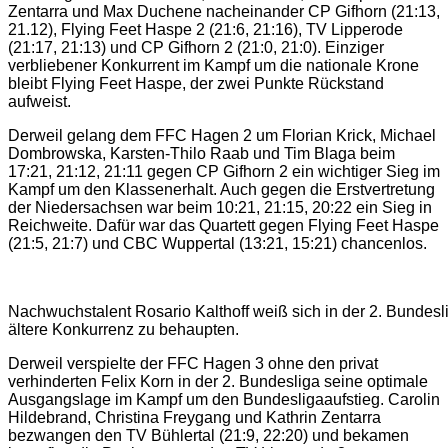
Zentarra und Max Duchene nacheinander CP Gifhorn (21:13,
21.12), Flying Feet Haspe 2 (21:6, 21:16), TV Lipperode
(21:17, 21:13) und CP Gifhorn 2 (21:0, 21:0). Einziger
verbliebener Konkurrent im Kampf um die nationale Krone
bleibt Flying Feet Haspe, der zwei Punkte Rückstand
aufweist.
Derweil gelang dem FFC Hagen 2 um Florian Krick, Michael
Dombrowska, Karsten-Thilo Raab und Tim Blaga beim
17:21, 21:12, 21:11 gegen CP Gifhorn 2 ein wichtiger Sieg im
Kampf um den Klassenerhalt. Auch gegen die Erstvertretung
der Niedersachsen war beim 10:21, 21:15, 20:22 ein Sieg in
Reichweite. Dafür war das Quartett gegen Flying Feet Haspe
(21:5, 21:7) und CBC Wuppertal (13:21, 15:21) chancenlos.
Nachwuchstalent Rosario Kalthoff weiß sich in der 2. Bundesl
ältere Konkurrenz zu behaupten.
Derweil verspielte der FFC Hagen 3 ohne den privat
verhinderten Felix Korn in der 2. Bundesliga seine optimale
Ausgangslage im Kampf um den Bundesligaaufstieg. Carolin
Hildebrand, Christina Freygang und Kathrin Zentarra
bezwangen den TV Bühlertal (21:9, 22:20) und bekamen