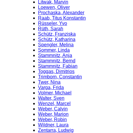
Litwak, Marvin
Loewen, Oliver
Prochaska, Alexander
Raab, Titus Konstantin
Rüsseler, Yvo
Rüth, Sarah
Schütz, Franziska
Schütz, Katharina
Spengler, Melina
Sommer, Linda
Stammnitz, Anja
Stammnitz, Bernd
Stammnitz, Fabian
Toggas, Dimitrios
Trimborn, Constantin
Twer, Nina
Varga, Frida
Volmer, Michael
Walter, Sven
Wenzel, Marcel
Weber, Calvin
Weber, Marion
Weber, Robin
Wildner, Laura
Zentarra, Ludwig