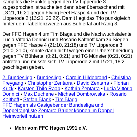
kampflos die Punkte gegen den TV Lipperode 3
zugesprochen, strauchelten dann aber überraschend mit
13:21, 16:21 gegen Flying Feet Haspe 4 und den TV
Lipperode 2 (13:21, 20:22). Damit liegt das Trio punktgleich
hinter dem Tabellenzweiten aus Bühlertal auf Rang 3.
Der FFC Hagen 4 um Tim Blaga und die Nachwuchstalente
Lucia Vittoria Donnici und Rosario Kalthoff kam zu Siegen
gegen FFC Haspe 4 (21:10, 21:18) und TV Lipperode 3
(21:0, 21:0), konnte dann nicht wegen einer Überschneidung
gegen TV Bühlertal (0:21, 0:21) und TG Münster (0:21, 0:21)
antreten und musste sich TV Lipperode 2 mit 15:21, 18:21
geschlagen geben.
2. Bundesliga
•
Bundesliga
•
Carolin Hildebrand
•
Christina
Freygang
•
Christopher Zentarra
•
David Zentarra
•
Florian
Krick
•
Karsten-Thilo Raab
•
Kathrin Zentarra
•
Lucia Vittoria
Donnici
•
Max Duchene
•
Michael Dombrowska
•
Rosario
Kalthoff
•
Stefan Blank
•
Tim Blaga
FFC Hagen als Gastgeber der Bundesliga und
Doppelrangliste
Zentarra-Brüder können im Doppel
Heimvorteil nutzen
Mehr vom FFC Hagen 1991 e.V.