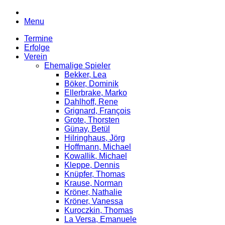
Menu
Termine
Erfolge
Verein
Ehemalige Spieler
Bekker, Lea
Böker, Dominik
Ellerbrake, Marko
Dahlhoff, Rene
Grignard, François
Grote, Thorsten
Günay, Betül
Hilringhaus, Jörg
Hoffmann, Michael
Kowallik, Michael
Kleppe, Dennis
Knüpfer, Thomas
Krause, Norman
Kröner, Nathalie
Kröner, Vanessa
Kuroczkin, Thomas
La Versa, Emanuele