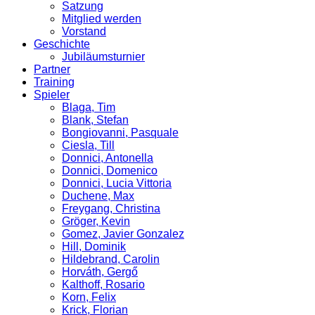
Satzung
Mitglied werden
Vorstand
Geschichte
Jubiläumsturnier
Partner
Training
Spieler
Blaga, Tim
Blank, Stefan
Bongiovanni, Pasquale
Ciesla, Till
Donnici, Antonella
Donnici, Domenico
Donnici, Lucia Vittoria
Duchene, Max
Freygang, Christina
Gröger, Kevin
Gomez, Javier Gonzalez
Hill, Dominik
Hildebrand, Carolin
Horváth, Gergő
Kalthoff, Rosario
Korn, Felix
Krick, Florian