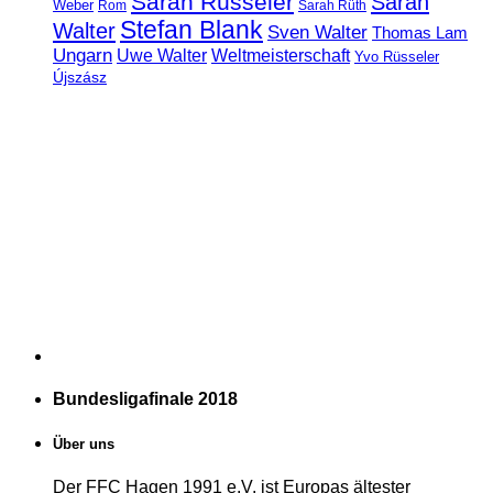
Sarah Rüsseler
Sarah
Weber
Rom
Sarah Rüth
Stefan Blank
Walter
Sven Walter
Thomas Lam
Ungarn
Uwe Walter
Weltmeisterschaft
Yvo Rüsseler
Újszász
Bundesligafinale 2018
Über uns
Der FFC Hagen 1991 e.V. ist Europas ältester