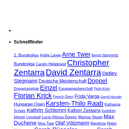
Schnellfinder
Arne Twer
2. Bundesliga
Andre Lange
Bernd Stammnitz
Christopher
Bundesliga
Carolin Hildebrand
David Zentarra
Zentarra
Detlev
Doppel
Stegmann
Deutsche Meisterschaft
Einzel
Europameisterschaft
Doppelrangliste
Felix Korn
Florian Krick
Frida Varga
French Open
Gergő Horváth
Karsten-Thilo Raab
Hungarian Open
Katharina
Kathrin Schlomm
Kathrin Zentarra
Schütz
Kushtrim
Max
Marius Stupp
Lucia Vittoria Donnici
Mekolli
Lippstadt
Duchene
Olaf Völzmann
Rangliste
Nina Twer
Robin