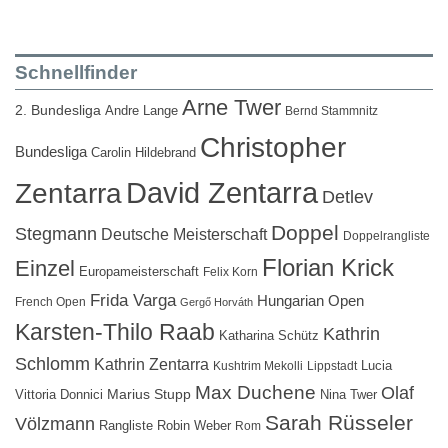
Schnellfinder
Arne Twer
2. Bundesliga
Andre Lange
Bernd Stammnitz
Christopher
Bundesliga
Carolin Hildebrand
David Zentarra
Zentarra
Detlev
Doppel
Stegmann
Deutsche Meisterschaft
Doppelrangliste
Florian Krick
Einzel
Europameisterschaft
Felix Korn
Frida Varga
Hungarian Open
French Open
Gergő Horváth
Karsten-Thilo Raab
Kathrin
Katharina Schütz
Schlomm
Kathrin Zentarra
Lucia
Kushtrim Mekolli
Lippstadt
Max Duchene
Olaf
Marius Stupp
Vittoria Donnici
Nina Twer
Sarah Rüsseler
Völzmann
Rangliste
Robin Weber
Rom