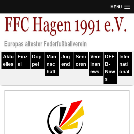
MENU
Termine
Erfolge
Verein
Aktu
Einz
Dop
Man
Jug
Seni
Vere
DFF
Inter
Geschichte
elles
el
pel
nsc
end
oren
insn
B-
nati
haft
ews
New
onal
Partner
s
Training
Spieler
Kontakt
Links