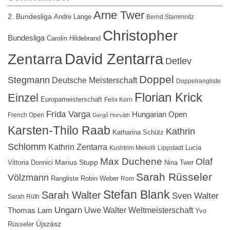
Arne Twer
2. Bundesliga
Andre Lange
Bernd Stammnitz
Christopher
Bundesliga
Carolin Hildebrand
David Zentarra
Zentarra
Detlev
Doppel
Stegmann
Deutsche Meisterschaft
Doppelrangliste
Florian Krick
Einzel
Europameisterschaft
Felix Korn
Frida Varga
Hungarian Open
French Open
Gergő Horváth
Karsten-Thilo Raab
Kathrin
Katharina Schütz
Schlomm
Kathrin Zentarra
Lucia
Kushtrim Mekolli
Lippstadt
Max Duchene
Olaf
Marius Stupp
Vittoria Donnici
Nina Twer
Sarah Rüsseler
Völzmann
Rangliste
Robin Weber
Rom
Stefan Blank
Sarah Walter
Sven Walter
Sarah Rüth
Ungarn
Uwe Walter
Weltmeisterschaft
Thomas Lam
Yvo
Újszász
Rüsseler