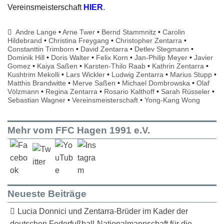
Vereinsmeisterschaft
HIER
.
Andre Lange
•
Arne Twer
•
Bernd Stammnitz
•
Carolin
Hildebrand
•
Christina Freygang
•
Christopher Zentarra
•
Constanttin Trimborn
•
David Zentarra
•
Detlev Stegmann
•
Dominik Hill
•
Doris Walter
•
Felix Korn
•
Jan-Philip Meyer
•
Javier
Gomez
•
Kaiya Saßen
•
Karsten-Thilo Raab
•
Kathrin Zentarra
•
Kushtrim Mekolli
•
Lars Wickler
•
Ludwig Zentarra
•
Marius Stupp
•
Matthis Brandwitte
•
Merve Saßen
•
Michael Dombrowska
•
Olaf
Völzmann
•
Regina Zentarra
•
Rosario Kalthoff
•
Sarah Rüsseler
•
Sebastian Wagner
•
Vereinsmeisterschaft
•
Yong-Kang Wong
Mehr vom FFC Hagen 1991 e.V.
Neueste Beiträge
Lucia Donnici und Zentarra-Brüder im Kader der
deutschen Federfußball-Nationalmannschaft für die