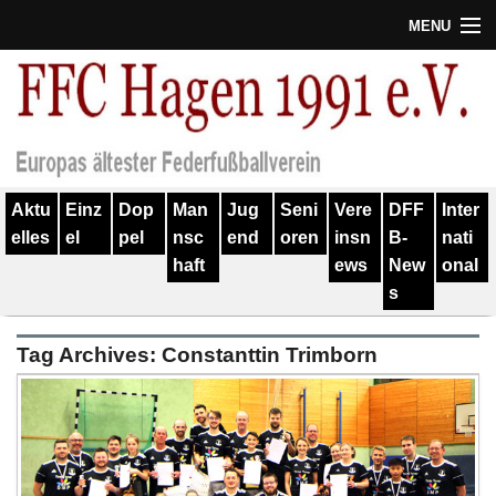
MENU
Termine
Erfolge
Verein
Aktu
Einz
Dop
Man
Jug
Seni
Vere
DFF
Inter
Geschichte
elles
el
pel
nsc
end
oren
insn
B-
nati
haft
ews
New
onal
Partner
s
Training
Tag Archives:
Constanttin Trimborn
Spieler
Kontakt
Links