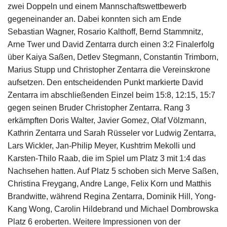
zwei Doppeln und einem Mannschaftswettbewerb
gegeneinander an. Dabei konnten sich am Ende
Sebastian Wagner, Rosario Kalthoff, Bernd Stammnitz,
Arne Twer und David Zentarra durch einen 3:2 Finalerfolg
über Kaiya Saßen, Detlev Stegmann, Constantin Trimborn,
Marius Stupp und Christopher Zentarra die Vereinskrone
aufsetzen. Den entscheidenden Punkt markierte David
Zentarra im abschließenden Einzel beim 15:8, 12:15, 15:7
gegen seinen Bruder Christopher Zentarra. Rang 3
erkämpften Doris Walter, Javier Gomez, Olaf Völzmann,
Kathrin Zentarra und Sarah Rüsseler vor Ludwig Zentarra,
Lars Wickler, Jan-Philip Meyer, Kushtrim Mekolli und
Karsten-Thilo Raab, die im Spiel um Platz 3 mit 1:4 das
Nachsehen hatten. Auf Platz 5 schoben sich Merve Saßen,
Christina Freygang, Andre Lange, Felix Korn und Matthis
Brandwitte, während Regina Zentarra, Dominik Hill, Yong-
Kang Wong, Carolin Hildebrand und Michael Dombrowska
Platz 6 eroberten. Weitere Impressionen von der