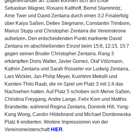
gegeneinander an. Dabei konnten sich am Ende
Sebastian Wagner, Rosario Kalthoff, Bernd Stammnitz,
Arne Twer und David Zentarra durch einen 3:2 Finalerfolg
über Kaiya Saßen, Detlev Stegmann, Constantin Trimborn,
Marius Stupp und Christopher Zentarra die Vereinskrone
aufsetzen. Den entscheidenden Punkt markierte David
Zentarra im abschließenden Einzel beim 15:8, 12:15, 15:7
gegen seinen Bruder Christopher Zentarra. Rang 3
erkämpften Doris Walter, Javier Gomez, Olaf Völzmann,
Kathrin Zentarra und Sarah Rüsseler vor Ludwig Zentarra,
Lars Wickler, Jan-Philip Meyer, Kushtrim Mekolli und
Karsten-Thilo Raab, die im Spiel um Platz 3 mit 1:4 das
Nachsehen hatten. Auf Platz 5 schoben sich Merve Saßen,
Christina Freygang, Andre Lange, Felix Korn und Matthis
Brandwitte, während Regina Zentarra, Dominik Hill, Yong-
Kang Wong, Carolin Hildebrand und Michael Dombrowska
Platz 6 eroberten. Weitere Impressionen von der
Vereinsmeisterschaft
HIER
.