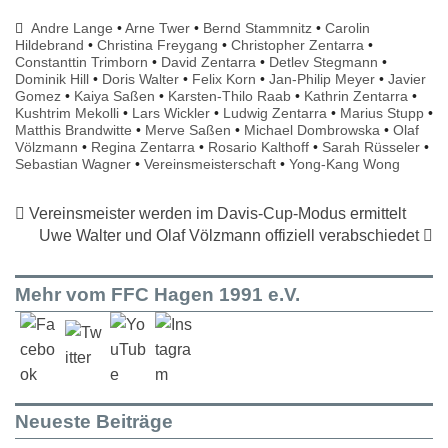
Andre Lange
•
Arne Twer
•
Bernd Stammnitz
•
Carolin
Hildebrand
•
Christina Freygang
•
Christopher Zentarra
•
Constanttin Trimborn
•
David Zentarra
•
Detlev Stegmann
•
Dominik Hill
•
Doris Walter
•
Felix Korn
•
Jan-Philip Meyer
•
Javier
Gomez
•
Kaiya Saßen
•
Karsten-Thilo Raab
•
Kathrin Zentarra
•
Kushtrim Mekolli
•
Lars Wickler
•
Ludwig Zentarra
•
Marius Stupp
•
Matthis Brandwitte
•
Merve Saßen
•
Michael Dombrowska
•
Olaf
Völzmann
•
Regina Zentarra
•
Rosario Kalthoff
•
Sarah Rüsseler
•
Sebastian Wagner
•
Vereinsmeisterschaft
•
Yong-Kang Wong
Vereinsmeister werden im Davis-Cup-Modus ermittelt
Uwe Walter und Olaf Völzmann offiziell verabschiedet
Mehr vom FFC Hagen 1991 e.V.
Neueste Beiträge