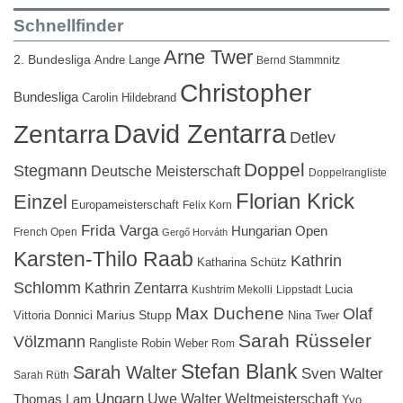
Schnellfinder
Arne Twer
2. Bundesliga
Andre Lange
Bernd Stammnitz
Christopher
Bundesliga
Carolin Hildebrand
David Zentarra
Zentarra
Detlev
Doppel
Stegmann
Deutsche Meisterschaft
Doppelrangliste
Florian Krick
Einzel
Europameisterschaft
Felix Korn
Frida Varga
Hungarian Open
French Open
Gergő Horváth
Karsten-Thilo Raab
Kathrin
Katharina Schütz
Schlomm
Kathrin Zentarra
Lucia
Kushtrim Mekolli
Lippstadt
Max Duchene
Olaf
Marius Stupp
Vittoria Donnici
Nina Twer
Sarah Rüsseler
Völzmann
Rangliste
Robin Weber
Rom
Stefan Blank
Sarah Walter
Sven Walter
Sarah Rüth
Ungarn
Uwe Walter
Weltmeisterschaft
Thomas Lam
Yvo