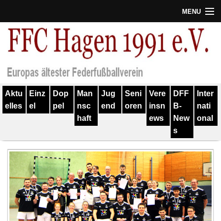
MENU
Termine
Erfolge
Verein
Aktu
Einz
Dop
Man
Jug
Seni
Vere
DFF
Inter
Geschichte
elles
el
pel
nsc
end
oren
insn
B-
nati
haft
ews
New
onal
Partner
s
Training
Spieler
Kontakt
Links