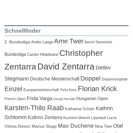
Schnellfinder
Arne Twer
2. Bundesliga
Andre Lange
Bernd Stammnitz
Christopher
Bundesliga
Carolin Hildebrand
David Zentarra
Zentarra
Detlev
Doppel
Stegmann
Deutsche Meisterschaft
Doppelrangliste
Florian Krick
Einzel
Europameisterschaft
Felix Korn
Frida Varga
Hungarian Open
French Open
Gergő Horváth
Karsten-Thilo Raab
Kathrin
Katharina Schütz
Schlomm
Kathrin Zentarra
Lucia
Kushtrim Mekolli
Lippstadt
Max Duchene
Olaf
Marius Stupp
Vittoria Donnici
Nina Twer