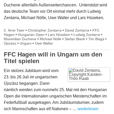
Duchene allenfalls Außenseiterchancen. Unterstützt wird
das deutsche Team vor Ort einmal mehr durch Ludwig
Zentarra, Michael Nölle, Uwe Walter und Lars Hüseken.
Arne Twer
•
Christopher Zentarra
•
David Zentarra
•
FFC
Hagen
•
Hungarian Open
•
Lars Hüseken
•
Ludwig Zentarra
•
Maximilian Duchene
•
Michael Nölle
•
Stefan Blank
•
Tim Blaga
•
Újszász
•
Ungarn
•
Uwe Walter
FFC Hagen will in Ungarn um den
Titel spielen
Ein stolzes Jubiläum wird vom
23. bis 26 Juli im ungarischen
Újszász begangen. Dann
nämlich werden zum nunmehr 25. Mal mit den Hungarian
Open die Internationalen ungarischen Meisterschaften im
Federfußball ausgetragen. Am Jubiläumsturnier, zudem
sich Mannschaften aus elf Nationen – …
weiterlesen