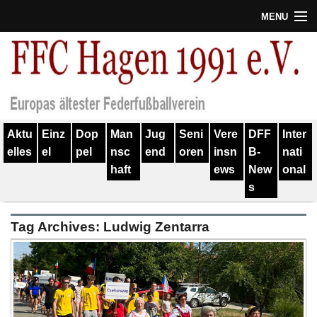
MENU
Termine
Erfolge
Verein
Aktu
Einz
Dop
Man
Jug
Seni
Vere
DFF
Inter
Geschichte
elles
el
pel
nsc
end
oren
insn
B-
nati
haft
ews
New
onal
Partner
s
Training
Tag Archives:
Ludwig Zentarra
Spieler
Kontakt
Links