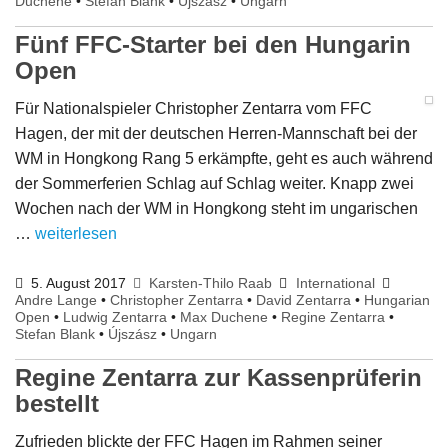
Duchene
•
Stefan Blank
•
Újszász
•
Ungarn
Fünf FFC-Starter bei den Hungarin
Open
Für Nationalspieler Christopher Zentarra vom FFC
Hagen, der mit der deutschen Herren-Mannschaft bei der
WM in Hongkong Rang 5 erkämpfte, geht es auch während
der Sommerferien Schlag auf Schlag weiter. Knapp zwei
Wochen nach der WM in Hongkong steht im ungarischen
…
weiterlesen
5. August 2017
Karsten-Thilo Raab
International
Andre Lange
•
Christopher Zentarra
•
David Zentarra
•
Hungarian
Open
•
Ludwig Zentarra
•
Max Duchene
•
Regine Zentarra
•
Stefan Blank
•
Újszász
•
Ungarn
Regine Zentarra zur Kassenprüferin
bestellt
Zufrieden blickte der FFC Hagen im Rahmen seiner