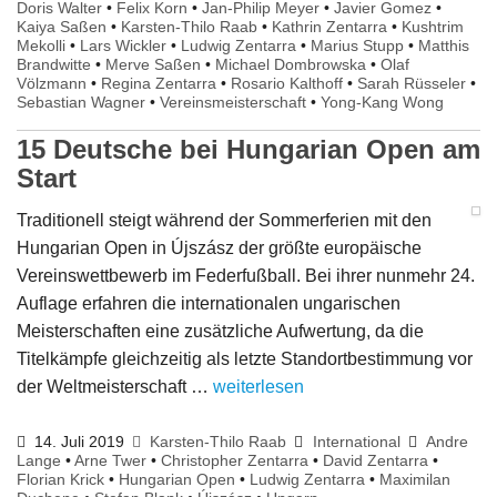
Doris Walter
•
Felix Korn
•
Jan-Philip Meyer
•
Javier Gomez
•
Kaiya Saßen
•
Karsten-Thilo Raab
•
Kathrin Zentarra
•
Kushtrim
Mekolli
•
Lars Wickler
•
Ludwig Zentarra
•
Marius Stupp
•
Matthis
Brandwitte
•
Merve Saßen
•
Michael Dombrowska
•
Olaf
Völzmann
•
Regina Zentarra
•
Rosario Kalthoff
•
Sarah Rüsseler
•
Sebastian Wagner
•
Vereinsmeisterschaft
•
Yong-Kang Wong
15 Deutsche bei Hungarian Open am
Start
Traditionell steigt während der Sommerferien mit den
Hungarian Open in Újszász der größte europäische
Vereinswettbewerb im Federfußball. Bei ihrer nunmehr 24.
Auflage erfahren die internationalen ungarischen
Meisterschaften eine zusätzliche Aufwertung, da die
Titelkämpfe gleichzeitig als letzte Standortbestimmung vor
der Weltmeisterschaft …
weiterlesen
14. Juli 2019
Karsten-Thilo Raab
International
Andre
Lange
•
Arne Twer
•
Christopher Zentarra
•
David Zentarra
•
Florian Krick
•
Hungarian Open
•
Ludwig Zentarra
•
Maximilan