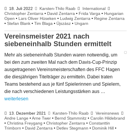
18. Juli 2022
Karsten-Thilo Raab
International
Christopher Zentarra
•
David Zentarra
•
Frida Varga
•
Hungarian
Open
•
Lars Oliver Hüseken
•
Ludwig Zentarra
•
Regine Zentarra
•
Stefan Blank
•
Tim Blaga
•
Újszász
•
Ungarn
Vereinsmeister 2021 nach
siebeneinhalb Stunden ermittelt
Mehr als siebeneinhalb Stunden waren notwendig, um
bei den zum zweiten Mal nach dem Davis-Cup-Prinzip
ausgetragenen Vereinsmeisterschaften des FFC Hagen
die diesjährigen Titelträger zu ermitteln. Dabei traten
Teams bestehend aus je fünf Spielerinnen und Spielern,
die nach verschiedenen Leistungsstärken aus …
weiterlesen
13. Dezember 2021
Karsten-Thilo Raab
Vereinsnews
Andre Lange
•
Arne Twer
•
Bernd Stammnitz
•
Carolin Hildebrand
•
Christina Freygang
•
Christopher Zentarra
•
Constanttin
Trimborn
•
David Zentarra
•
Detlev Stegmann
•
Dominik Hill
•