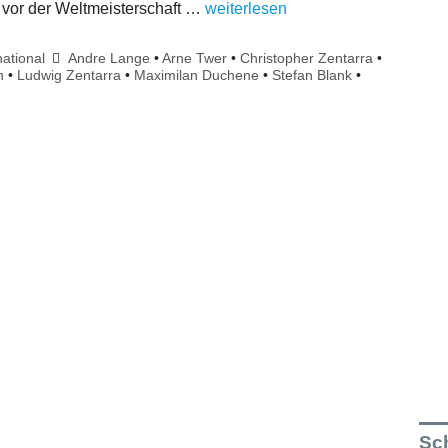
g vor der Weltmeisterschaft …
weiterlesen
national
Andre Lange
•
Arne Twer
•
Christopher Zentarra
•
n
•
Ludwig Zentarra
•
Maximilan Duchene
•
Stefan Blank
•
Sch