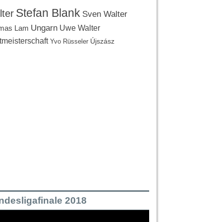
Stefan Blank
ter
Sven Walter
Ungarn
Uwe Walter
mas Lam
tmeisterschaft
Újszász
Yvo Rüsseler
ndesligafinale 2018