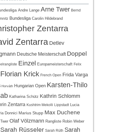
Arne Twer
undesliga
Andre Lange
Bernd
Bundesliga
Carolin Hildebrand
mnitz
ristopher Zentarra
vid Zentarra
Detlev
Doppel
egmann
Deutsche Meisterschaft
Einzel
Europameisterschaft
lrangliste
Felix
Florian Krick
Frida Varga
French Open
Karsten-Thilo
Hungarian Open
 Horváth
ab
Kathrin Schlomm
Katharina Schütz
rin Zentarra
Lucia
Kushtrim Mekolli
Lippstadt
Max Duchene
Marius Stupp
ria Donnici
Olaf Völzmann
Rangliste
 Twer
Robin Weber
Sarah Rüsseler
Sarah
Sarah Rüth