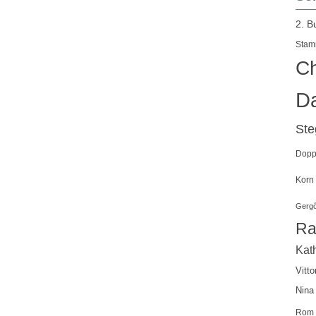
2. B
Stam
Ch
Da
St
Doppe
Korn
Gergő
Ra
Kath
Vitto
Nina
Rom