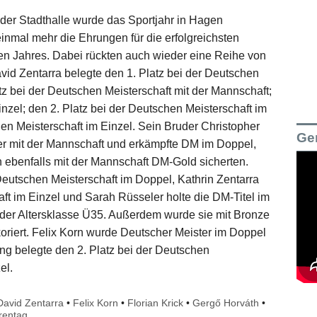
er Stadthalle wurde das Sportjahr in Hagen
einmal mehr die Ehrungen für die erfolgreichsten
en Jahres. Dabei rückten auch wieder eine Reihe von
id Zentarra belegte den 1. Platz bei der Deutschen
tz bei der Deutschen Meisterschaft mit der Mannschaft;
nzel; den 2. Platz bei der Deutschen Meisterschaft im
en Meisterschaft im Einzel. Sein Bruder Christopher
Ge
er mit der Mannschaft und erkämpfte DM im Doppel,
benfalls mit der Mannschaft DM-Gold sicherten.
 Deutschen Meisterschaft im Doppel, Kathrin Zentarra
aft im Einzel und Sarah Rüsseler holte die DM-Titel im
der Altersklasse Ü35. Außerdem wurde sie mit Bronze
oriert. Felix Korn wurde Deutscher Meister im Doppel
ng belegte den 2. Platz bei der Deutschen
el.
David Zentarra
•
Felix Korn
•
Florian Krick
•
Gergő Horváth
•
rentag