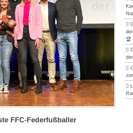
Kad
Nat
G
de
🏆
C
der
C
zum
L
Ran
ste FFC-Federfußballer