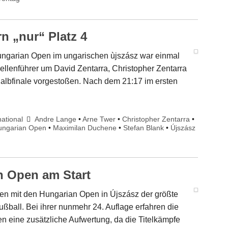
n „nur“ Platz 4
ungarian Open im ungarischen ùjszász war einmal
lenführer um David Zentarra, Christopher Zentarra
albfinale vorgestoßen. Nach dem 21:17 im ersten
national
Andre Lange
•
Arne Twer
•
Christopher Zentarra
•
ungarian Open
•
Maximilan Duchene
•
Stefan Blank
•
Újszász
n Open am Start
ien mit den Hungarian Open in Újszász der größte
ball. Bei ihrer nunmehr 24. Auflage erfahren die
en eine zusätzliche Aufwertung, da die Titelkämpfe