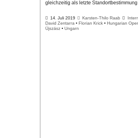
gleichzeitig als letzte Standortbestimmun
14. Juli 2019
Karsten-Thilo Raab
Inter
David Zentarra
•
Florian Krick
•
Hungarian Ope
Újszász
•
Ungarn