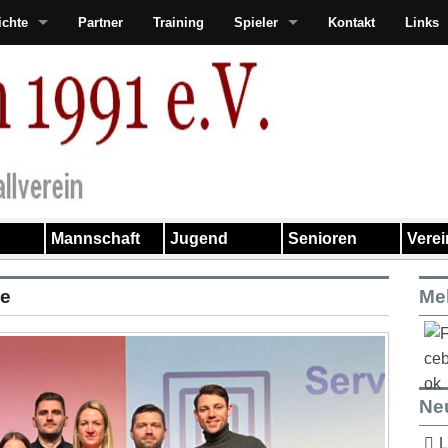
ichte
Partner
Training
Spieler
Kontakt
Links
Mannschaft
Jugend
Senioren
Vere
ne
Me
Ne
L