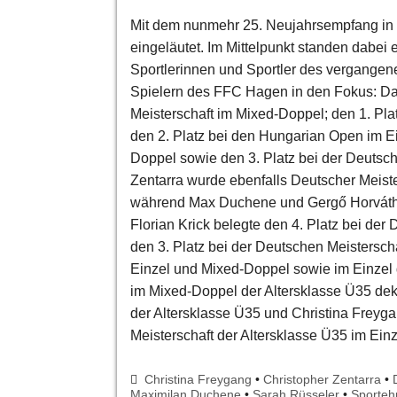
Mit dem nunmehr 25. Neujahrsempfang in d
eingeläutet. Im Mittelpunkt standen dabei 
Sportlerinnen und Sportler des vergangen
Spielern des FFC Hagen in den Fokus: Dav
Meisterschaft im Mixed-Doppel; den 1. Pla
den 2. Platz bei den Hungarian Open im Ei
Doppel sowie den 3. Platz bei der Deutsch
Zentarra wurde ebenfalls Deutscher Meist
während Max Duchene und Gergő Horváth e
Florian Krick belegte den 4. Platz bei der
den 3. Platz bei der Deutschen Meistersch
Einzel und Mixed-Doppel sowie im Einzel 
im Mixed-Doppel der Altersklasse Ü35 dek
der Altersklasse Ü35 und Christina Freyga
Meisterschaft der Altersklasse Ü35 im Einz
Christina Freygang
•
Christopher Zentarra
•
Maximilan Duchene
•
Sarah Rüsseler
•
Sporteh