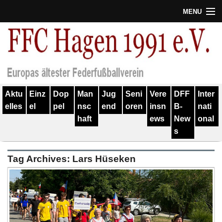
MENU
Termine
Erfolge
Verein
Aktu
Einz
Dop
Man
Jug
Seni
Vere
DFF
Inter
Geschichte
elles
el
pel
nsc
end
oren
insn
B-
nati
haft
ews
New
onal
Partner
s
Training
Tag Archives:
Lars Hüseken
Spieler
Kontakt
Links