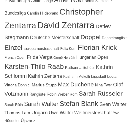
2. Bundesliga
Andre Lange
Bernd Stammnitz
Christopher
Bundesliga
Carolin Hildebrand
David Zentarra
Zentarra
Detlev
Doppel
Stegmann
Deutsche Meisterschaft
Doppelrangliste
Florian Krick
Einzel
Europameisterschaft
Felix Korn
Frida Varga
Hungarian Open
French Open
Gergő Horváth
Karsten-Thilo Raab
Kathrin
Katharina Schütz
Schlomm
Kathrin Zentarra
Lucia
Kushtrim Mekolli
Lippstadt
Max Duchene
Olaf
Marius Stupp
Vittoria Donnici
Nina Twer
Sarah Rüsseler
Völzmann
Rangliste
Robin Weber
Rom
Stefan Blank
Sarah Walter
Sven Walter
Sarah Rüth
Ungarn
Uwe Walter
Weltmeisterschaft
Thomas Lam
Yvo
Újszász
Rüsseler