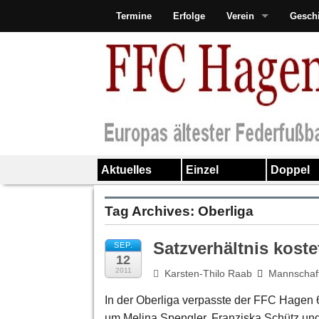
Termine
Erfolge
Verein
Gesch
Aktuelles
Einzel
Doppel
Tag Archives:
Oberliga
Satzverhältnis kost
SEP.
12
2011
Karsten-Thilo Raab
Mannschaf
In der Oberliga verpasste der FFC Hagen 
um Melina Spengler, Franziska Schütz un