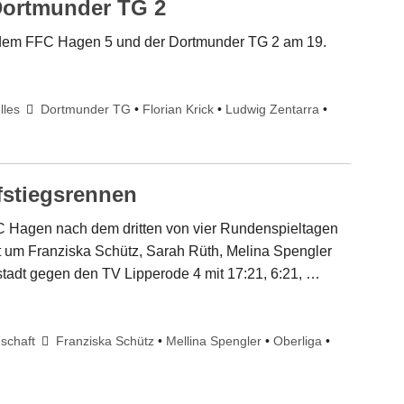
Dortmunder TG 2
dem FFC Hagen 5 und der Dortmunder TG 2 am 19.
lles
Dortmunder TG
•
Florian Krick
•
Ludwig Zentarra
•
fstiegsrennen
FFC Hagen nach dem dritten von vier Rundenspieltagen
t um Franziska Schütz, Sarah Rüth, Melina Spengler
stadt gegen den TV Lipperode 4 mit 17:21, 6:21, …
schaft
Franziska Schütz
•
Mellina Spengler
•
Oberliga
•