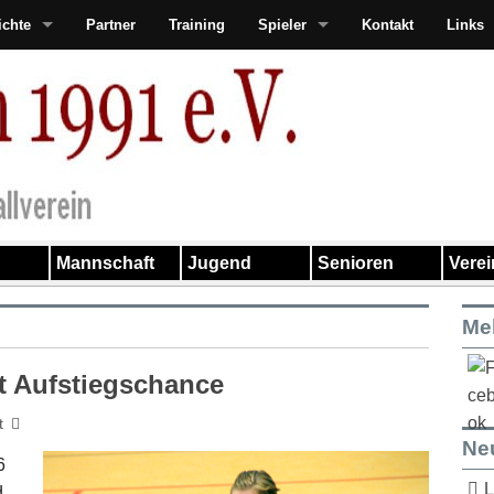
ichte
Partner
Training
Spieler
Kontakt
Links
Mannschaft
Jugend
Senioren
Vere
Me
et Aufstiegschance
t
Ne
6
L
d