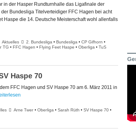
r in der Hasper Rundturnhalle das Ligafinale der
n der Bundesliga Titelverteidiger FFC Hagen bei acht
et Haspe die 14. Deutsche Meisterschaft wohl allenfalls
Aktuelles
2. Bundesliga
•
Bundesliga
•
CP Gifhorn
•
r TG
•
FFC Hagen
•
Flying Feet Haspe
•
Oberliga
•
TuS
Ge
 SV Haspe 70
en dem FFC Hagen und SV Haspe 70 am 6. März 2011 in
eiterlesen
lles
Arne Twer
•
Oberliga
•
Sarah Rüth
•
SV Haspe 70
•