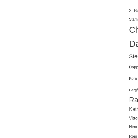
2. B
Stam
Ch
Da
St
Doppe
Korn
Gergő
Ra
Kath
Vitto
Nina
Rom