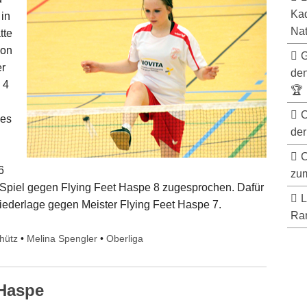
Kad
 in
Nat
tte
son
G
er
de
 4
🏆
C
ses
der
C
6
zum
piel gegen Flying Feet Haspe 8 zugesprochen. Dafür
L
Niederlage gegen Meister Flying Feet Haspe 7.
Ran
hütz
•
Melina Spengler
•
Oberliga
 Haspe