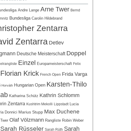
Arne Twer
undesliga
Andre Lange
Bernd
Bundesliga
Carolin Hildebrand
mnitz
ristopher Zentarra
vid Zentarra
Detlev
Doppel
egmann
Deutsche Meisterschaft
Einzel
Europameisterschaft
lrangliste
Felix
Florian Krick
Frida Varga
French Open
Karsten-Thilo
Hungarian Open
 Horváth
ab
Kathrin Schlomm
Katharina Schütz
rin Zentarra
Lucia
Kushtrim Mekolli
Lippstadt
Max Duchene
Marius Stupp
ria Donnici
Olaf Völzmann
Rangliste
 Twer
Robin Weber
Sarah Rüsseler
Sarah
Sarah Rüth