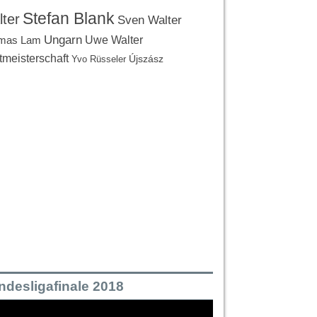
Stefan Blank
ter
Sven Walter
Ungarn
Uwe Walter
mas Lam
tmeisterschaft
Újszász
Yvo Rüsseler
ndesligafinale 2018