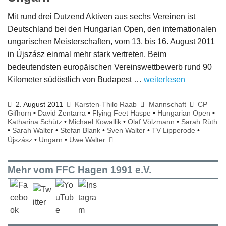
Mit rund drei Dutzend Aktiven aus sechs Vereinen ist
Deutschland bei den Hungarian Open, den internationalen
ungarischen Meisterschaften, vom 13. bis 16. August 2011
in Újszász einmal mehr stark vertreten. Beim
bedeutendsten europäischen Vereinswettbewerb rund 90
Kilometer südöstlich von Budapest …
weiterlesen
2. August 2011
Karsten-Thilo Raab
Mannschaft
CP
Gifhorn
•
David Zentarra
•
Flying Feet Haspe
•
Hungarian Open
•
Katharina Schütz
•
Michael Kowallik
•
Olaf Völzmann
•
Sarah Rüth
•
Sarah Walter
•
Stefan Blank
•
Sven Walter
•
TV Lipperode
•
Újszász
•
Ungarn
•
Uwe Walter
Mehr vom FFC Hagen 1991 e.V.