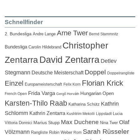
Schnellfinder
Arne Twer
2. Bundesliga
Andre Lange
Bernd Stammnitz
Christopher
Bundesliga
Carolin Hildebrand
David Zentarra
Zentarra
Detlev
Doppel
Stegmann
Deutsche Meisterschaft
Doppelrangliste
Florian Krick
Einzel
Europameisterschaft
Felix Korn
Frida Varga
Hungarian Open
French Open
Gergő Horváth
Karsten-Thilo Raab
Kathrin
Katharina Schütz
Schlomm
Kathrin Zentarra
Lucia
Kushtrim Mekolli
Lippstadt
Max Duchene
Olaf
Marius Stupp
Vittoria Donnici
Nina Twer
Sarah Rüsseler
Völzmann
Rangliste
Robin Weber
Rom