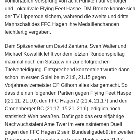
komfortablen Vorsprung von acht Punkten auf Verfolger
und Lokalrivale Flying Feet Haspe. DM-Bronze konnte sich
der TV Lipperode sichern, während die zweite und dritte
Mannschaft des FFC Hagen ihre Medaillenchancen
leichtfertig vergaben.
Dem Spitzenreiter um David Zentarra, Sven Walter und
Michael Kowallik fehlt vor dem letzten Rundenspieltag
maximal noch ein Satzgewinn zur erfolgreichen
Titelverteidigung. Entsprechend konzentriert wurde dann
schon im ersten Spiel beim 21:8, 21.15 gegen
Vorjahresvizemeister CP Gifhorn alles klar gemacht. So
dass die nun folgenden Partien gegen Flying Feet Haspe
((21:11, 21:10), den FFC Hagen 2 (21:4, 21:17) und den
Cronenberger BC (21:17, 15:21, 21:6) lediglich noch
statistisch Wert besaßen. Dafür gab das erst elfjährige
Nachwuchstalent Arne Twer im vereinsinternen Duell
gegen den FFC Hagen 2 sein Bundesligadebüt im zweiten
Durchgang und konnte gleich zwei Punkte zum 21:17