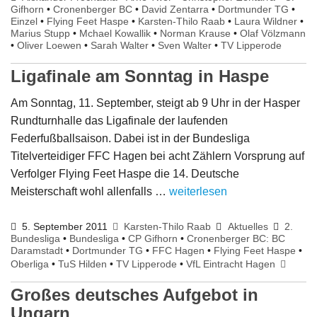
Gifhorn
•
Cronenberger BC
•
David Zentarra
•
Dortmunder TG
•
Einzel
•
Flying Feet Haspe
•
Karsten-Thilo Raab
•
Laura Wildner
•
Marius Stupp
•
Mchael Kowallik
•
Norman Krause
•
Olaf Völzmann
•
Oliver Loewen
•
Sarah Walter
•
Sven Walter
•
TV Lipperode
Ligafinale am Sonntag in Haspe
Am Sonntag, 11. September, steigt ab 9 Uhr in der Hasper
Rundturnhalle das Ligafinale der laufenden
Federfußballsaison. Dabei ist in der Bundesliga
Titelverteidiger FFC Hagen bei acht Zählern Vorsprung auf
Verfolger Flying Feet Haspe die 14. Deutsche
Meisterschaft wohl allenfalls …
weiterlesen
5. September 2011
Karsten-Thilo Raab
Aktuelles
2.
Bundesliga
•
Bundesliga
•
CP Gifhorn
•
Cronenberger BC: BC
Daramstadt
•
Dortmunder TG
•
FFC Hagen
•
Flying Feet Haspe
•
Oberliga
•
TuS Hilden
•
TV Lipperode
•
VfL Eintracht Hagen
Großes deutsches Aufgebot in
Ungarn