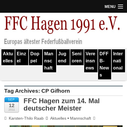
MENU
Termine
Erfolge
Verein
Aktu
Einz
Dop
Man
Jug
Seni
Vere
DFF
Inter
Geschichte
elles
el
pel
nsc
end
oren
insn
B-
nati
haft
ews
New
onal
Partner
s
Training
Tag Archives:
CP Gifhorn
Spieler
FFC Hagen zum 14. Mal
SEP.
12
Kontakt
deutscher Meister
2011
Karsten-Thilo Raab
Aktuelles
•
Mannschaft
Links