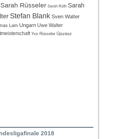
Sarah Rüsseler
Sarah
Sarah Rüth
Stefan Blank
ter
Sven Walter
Ungarn
Uwe Walter
mas Lam
tmeisterschaft
Újszász
Yvo Rüsseler
ndesligafinale 2018