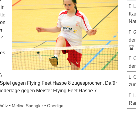
L
 in
Kad
tte
Nat
son
er
G
 4
de
🏆
ses
C
der
6
C
piel gegen Flying Feet Haspe 8 zugesprochen. Dafür
zum
Niederlage gegen Meister Flying Feet Haspe 7.
L
Ran
hütz
•
Melina Spengler
•
Oberliga