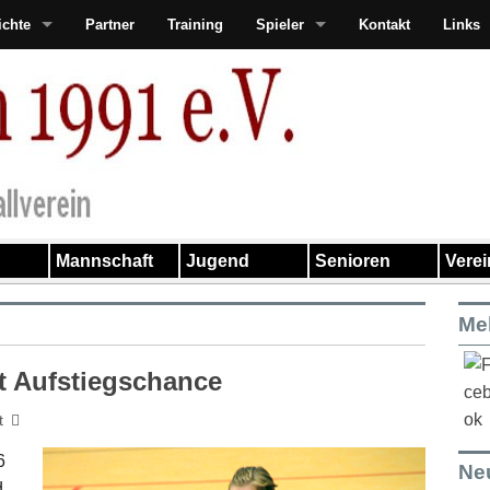
ichte
Partner
Training
Spieler
Kontakt
Links
Mannschaft
Jugend
Senioren
Vere
Me
et Aufstiegschance
t
6
Ne
d