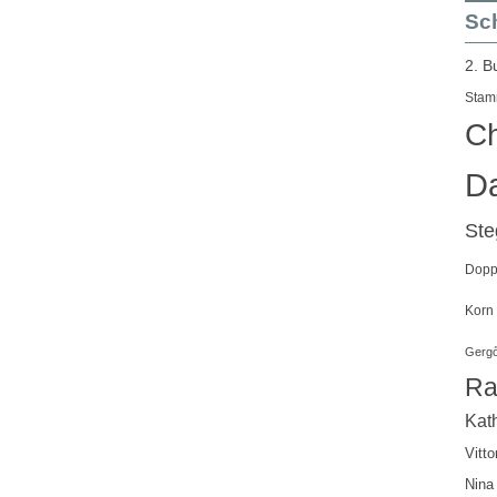
Sch
2. B
Stam
Ch
Da
St
Doppe
Korn
Gergő
Ra
Kath
Vitto
Nina