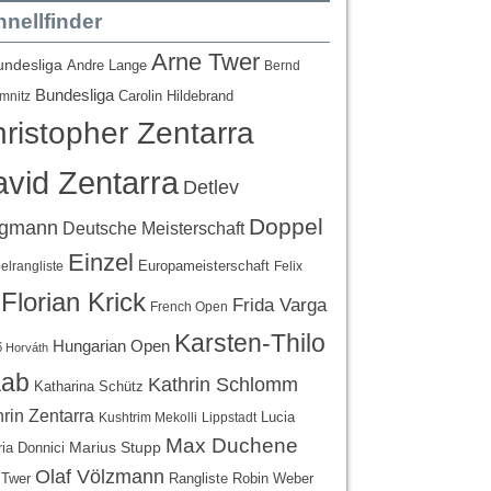
nellfinder
Arne Twer
undesliga
Andre Lange
Bernd
Bundesliga
Carolin Hildebrand
mnitz
ristopher Zentarra
vid Zentarra
Detlev
Doppel
egmann
Deutsche Meisterschaft
Einzel
Europameisterschaft
lrangliste
Felix
Florian Krick
Frida Varga
French Open
Karsten-Thilo
Hungarian Open
 Horváth
ab
Kathrin Schlomm
Katharina Schütz
rin Zentarra
Lucia
Kushtrim Mekolli
Lippstadt
Max Duchene
Marius Stupp
ria Donnici
Olaf Völzmann
Rangliste
 Twer
Robin Weber