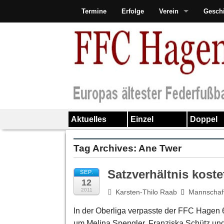
Termine
Erfolge
Verein
Gesch
Aktuelles
Einzel
Doppel
Tag Archives:
Ane Twer
Satzverhältnis kost
SEP.
12
2011
Karsten-Thilo Raab
Mannschaf
In der Oberliga verpasste der FFC Hagen 
um Melina Spengler, Franziska Schütz un