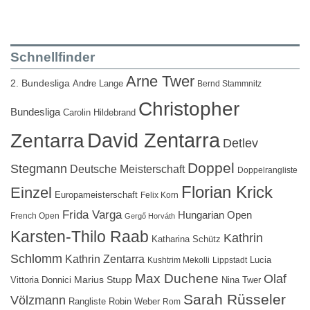
Schnellfinder
Arne Twer
2. Bundesliga
Andre Lange
Bernd Stammnitz
Christopher
Bundesliga
Carolin Hildebrand
David Zentarra
Zentarra
Detlev
Doppel
Stegmann
Deutsche Meisterschaft
Doppelrangliste
Florian Krick
Einzel
Europameisterschaft
Felix Korn
Frida Varga
Hungarian Open
French Open
Gergő Horváth
Karsten-Thilo Raab
Kathrin
Katharina Schütz
Schlomm
Kathrin Zentarra
Lucia
Kushtrim Mekolli
Lippstadt
Max Duchene
Olaf
Marius Stupp
Vittoria Donnici
Nina Twer
Sarah Rüsseler
Völzmann
Rangliste
Robin Weber
Rom