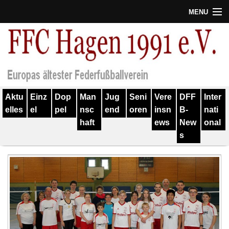
MENU
Termine
Erfolge
Verein
Aktu
Einz
Dop
Man
Jug
Seni
Vere
DFF
Inter
Geschichte
elles
el
pel
nsc
end
oren
insn
B-
nati
haft
ews
New
onal
Partner
s
Training
Spieler
Kontakt
Links