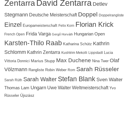
David Zentarra
Zentarra
Detlev
Doppel
Stegmann
Deutsche Meisterschaft
Doppelrangliste
Florian Krick
Einzel
Europameisterschaft
Felix Korn
Frida Varga
Hungarian Open
French Open
Gergő Horváth
Karsten-Thilo Raab
Kathrin
Katharina Schütz
Schlomm
Kathrin Zentarra
Lucia
Kushtrim Mekolli
Lippstadt
Max Duchene
Olaf
Marius Stupp
Vittoria Donnici
Nina Twer
Sarah Rüsseler
Völzmann
Rangliste
Robin Weber
Rom
Stefan Blank
Sarah Walter
Sven Walter
Sarah Rüth
Ungarn
Uwe Walter
Weltmeisterschaft
Thomas Lam
Yvo
Újszász
Rüsseler