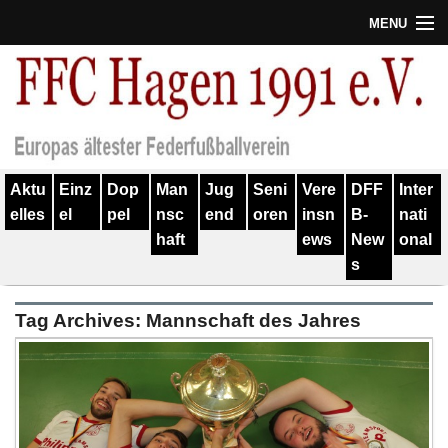
MENU
Termine
Erfolge
Verein
Aktu
Einz
Dop
Man
Jug
Seni
Vere
DFF
Inter
Geschichte
elles
el
pel
nsc
end
oren
insn
B-
nati
haft
ews
New
onal
Partner
s
Training
Tag Archives:
Mannschaft des Jahres
Spieler
Kontakt
Links