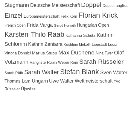
Doppel
Stegmann
Deutsche Meisterschaft
Doppelrangliste
Florian Krick
Einzel
Europameisterschaft
Felix Korn
Frida Varga
Hungarian Open
French Open
Gergő Horváth
Karsten-Thilo Raab
Kathrin
Katharina Schütz
Schlomm
Kathrin Zentarra
Lucia
Kushtrim Mekolli
Lippstadt
Max Duchene
Olaf
Marius Stupp
Vittoria Donnici
Nina Twer
Sarah Rüsseler
Völzmann
Rangliste
Robin Weber
Rom
Stefan Blank
Sarah Walter
Sven Walter
Sarah Rüth
Ungarn
Uwe Walter
Weltmeisterschaft
Thomas Lam
Yvo
Újszász
Rüsseler