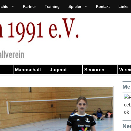
ichte
Partner
Training
Spieler
Kontakt
Links
Mannschaft
Jugend
Senioren
Vere
Me
Ne