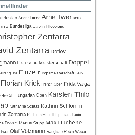
nellfinder
Arne Twer
undesliga
Andre Lange
Bernd
Bundesliga
Carolin Hildebrand
mnitz
ristopher Zentarra
vid Zentarra
Detlev
Doppel
egmann
Deutsche Meisterschaft
Einzel
Europameisterschaft
lrangliste
Felix
Florian Krick
Frida Varga
French Open
Karsten-Thilo
Hungarian Open
 Horváth
ab
Kathrin Schlomm
Katharina Schütz
rin Zentarra
Lucia
Kushtrim Mekolli
Lippstadt
Max Duchene
Marius Stupp
ria Donnici
Olaf Völzmann
Rangliste
 Twer
Robin Weber