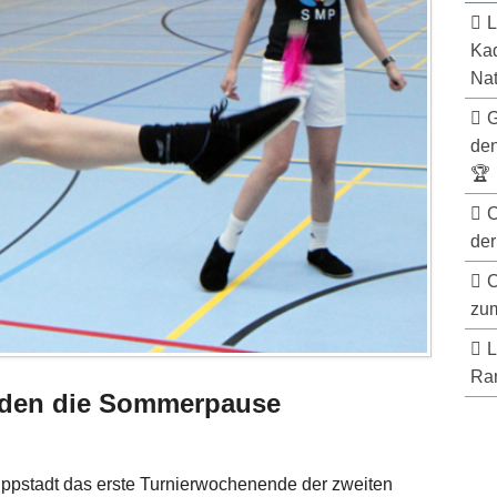
L
Kad
Nat
G
de
🏆
C
der
C
zum
L
Ran
nden die Sommerpause
Lippstadt das erste Turnierwochenende der zweiten