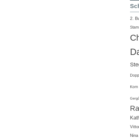
Sch
2. B
Stam
Ch
Da
St
Doppe
Korn
Gergő
Ra
Kath
Vitto
Nina