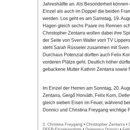
Jahreshälfte an. Als Besonderheit könne
Einzel als auch im Doppel die beiden Fr
werden. Los geht es am Samstag, 19. Augu
Hagen gleich sechs Paare ins Rennen schi
Christopher Zentarra wollen dabei ihre Spi
der Seite von Sven Walter vom TV Lippero
steht Sarah Rüsseler zusammen mit Sven
Durchaus Potenzial dürften auch Felix Ko
vorderen Plätze geht. Deutlich höher dürfte
gebackene Mutter Kathrin Zentarra sowie
Im Einzel der Herren am Sonntag, 20. Augu
Zentarra, Gergő Horváth, Felix Korn, Det
gleich sieben Eisen im Feuer, während bei 
Donnici und Christina Freygang wichtige 
Christina Freygang
•
Christopher Zentarra
•
DFFB-Einzelrangliste
•
Domenico Donnici
•
Feli