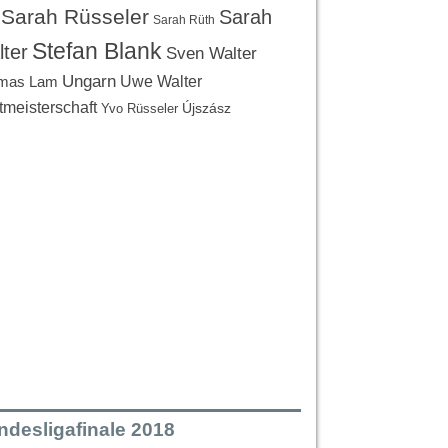
Sarah Rüsseler
Sarah
Sarah Rüth
Stefan Blank
ter
Sven Walter
Ungarn
Uwe Walter
mas Lam
tmeisterschaft
Újszász
Yvo Rüsseler
ndesligafinale 2018