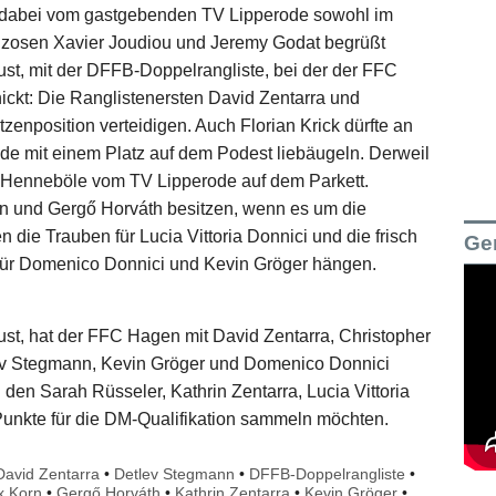
n dabei vom gastgebenden TV Lipperode sowohl im
anzosen Xavier Joudiou und Jeremy Godat begrüßt
st, mit der DFFB-Doppelrangliste, bei der der FFC
ckt: Die Ranglistenersten David Zentarra und
tzenposition verteidigen. Auch Florian Krick dürfte an
de mit einem Platz auf dem Podest liebäugeln. Derweil
 Henneböle vom TV Lipperode auf dem Parkett.
rn und Gergő Horváth besitzen, wenn es um die
n die Trauben für Lucia Vittoria Donnici und die frisch
Ge
 für Domenico Donnici und Kevin Gröger hängen.
st, hat der FFC Hagen mit David Zentarra, Christopher
lev Stegmann, Kevin Gröger und Domenico Donnici
den Sarah Rüsseler, Kathrin Zentarra, Lucia Vittoria
Punkte für die DM-Qualifikation sammeln möchten.
David Zentarra
•
Detlev Stegmann
•
DFFB-Doppelrangliste
•
x Korn
•
Gergő Horváth
•
Kathrin Zentarra
•
Kevin Gröger
•