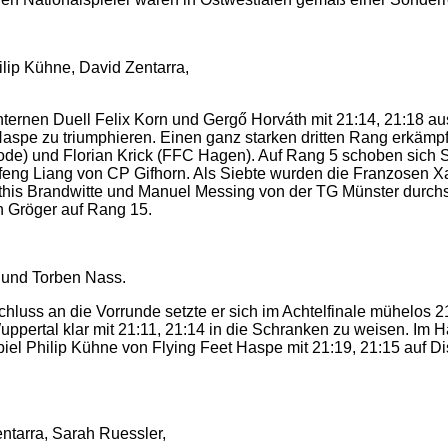
hilip Kühne, David Zentarra,
internen Duell Felix Korn und Gergő Horváth mit 21:14, 21:18 a
aspe zu triumphieren. Einen ganz starken dritten Rang erkämpf
rode) und Florian Krick (FFC Hagen). Auf Rang 5 schoben sic
eng Liang von CP Gifhorn. Als Siebte wurden die Franzosen Xa
this Brandwitte und Manuel Messing von der TG Münster durchset
n Gröger auf Rang 15.
a und Torben Nass.
nschluss an die Vorrunde setzte er sich im Achtelfinale mühelos
rtal klar mit 21:11, 21:14 in die Schranken zu weisen. Im Halb
 Philip Kühne von Flying Feet Haspe mit 21:19, 21:15 auf Dist
entarra, Sarah Ruessler,