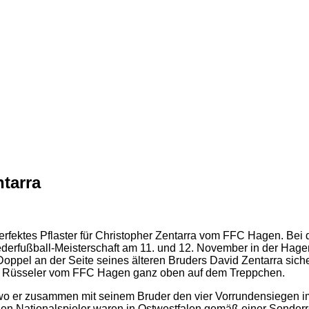
tarra
perfektes Pflaster für Christopher Zentarra vom FFC Hagen. Bei 
ederfußball-Meisterschaft am 11. und 12. November in der Hagen
oppel an der Seite seines älteren Bruders David Zentarra siche
h Rüsseler vom FFC Hagen ganz oben auf dem Treppchen.
o er zusammen mit seinem Bruder den vier Vorrundensiegen im V
hen Nationalspieler waren in Ostwestfalen gemäß einer Sonderr