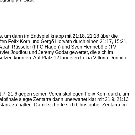
us, um dann im Endspiel knapp mit 21:18, 21:18 über die
ten Felix Korn und Gergő Horváth durch einen 21:17, 15:21,
h Sarah Rüsseler (FFC Hagen) und Sven Henneböle (TV
vier Joudiou und Jeremy Godat gewertet, die sich im
zen konnten. Auf Platz 12 landeten Lucia Vittoria Donnici
 21:7, 21:6 gegen seinen Vereinskollegen Felix Korn durch, um
finale siegte Zentarra dann unerwartet klar mit 21:9, 21:13
anz zu halten. Damit sicherte sich Christopher Zentarra im