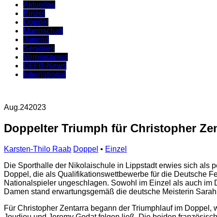
Aktuelles
Einzel
Doppel
Mannschaft
Jugend
Senioren
Vereinsnews
DFFB-News
International
Aug.
24
2023
Doppelter Triumph für Christopher Zen
Karsten-Thilo Raab
Doppel
•
Einzel
Die Sporthalle der Nikolaischule in Lippstadt erwies sich als 
Doppel, die als Qualifikationswettbewerbe für die Deutsche F
Nationalspieler ungeschlagen. Sowohl im Einzel als auch im D
Damen stand erwartungsgemäß die deutsche Meisterin Sara
Für Christopher Zentarra begann der Triumphlauf im Doppel, w
Joudiou und Jeremy Godat folgen ließ. Die beiden französisc