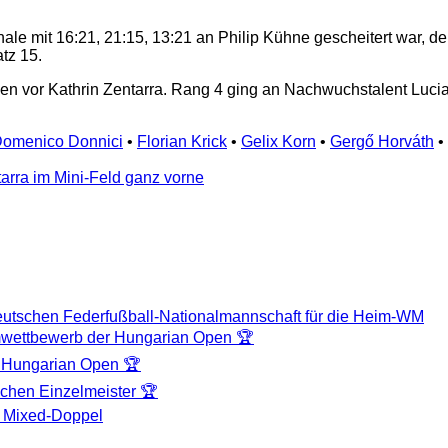
finale mit 16:21, 21:15, 13:21 an Philip Kühne gescheitert war,
tz 15.
or Kathrin Zentarra. Rang 4 ging an Nachwuchstalent Lucia Vi
omenico Donnici
•
Florian Krick
•
Gelix Korn
•
Gergő Horváth
•
arra im Mini-Feld ganz vorne
deutschen Federfußball-Nationalmannschaft für die Heim-WM
mwettbewerb der Hungarian Open 🏆
9. Hungarian Open 🏆
schen Einzelmeister 🏆
im Mixed-Doppel