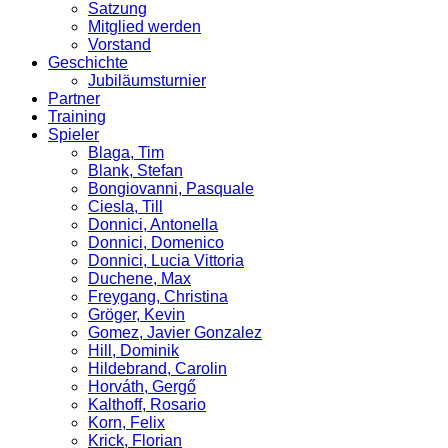
Satzung
Mitglied werden
Vorstand
Geschichte
Jubiläumsturnier
Partner
Training
Spieler
Blaga, Tim
Blank, Stefan
Bongiovanni, Pasquale
Ciesla, Till
Donnici, Antonella
Donnici, Domenico
Donnici, Lucia Vittoria
Duchene, Max
Freygang, Christina
Gröger, Kevin
Gomez, Javier Gonzalez
Hill, Dominik
Hildebrand, Carolin
Horváth, Gergő
Kalthoff, Rosario
Korn, Felix
Krick, Florian