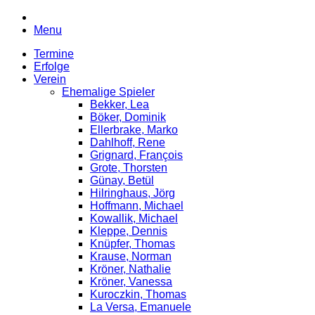
Menu
Termine
Erfolge
Verein
Ehemalige Spieler
Bekker, Lea
Böker, Dominik
Ellerbrake, Marko
Dahlhoff, Rene
Grignard, François
Grote, Thorsten
Günay, Betül
Hilringhaus, Jörg
Hoffmann, Michael
Kowallik, Michael
Kleppe, Dennis
Knüpfer, Thomas
Krause, Norman
Kröner, Nathalie
Kröner, Vanessa
Kuroczkin, Thomas
La Versa, Emanuele