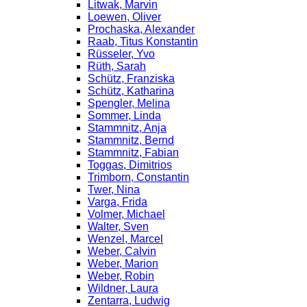
Litwak, Marvin
Loewen, Oliver
Prochaska, Alexander
Raab, Titus Konstantin
Rüsseler, Yvo
Rüth, Sarah
Schütz, Franziska
Schütz, Katharina
Spengler, Melina
Sommer, Linda
Stammnitz, Anja
Stammnitz, Bernd
Stammnitz, Fabian
Toggas, Dimitrios
Trimborn, Constantin
Twer, Nina
Varga, Frida
Volmer, Michael
Walter, Sven
Wenzel, Marcel
Weber, Calvin
Weber, Marion
Weber, Robin
Wildner, Laura
Zentarra, Ludwig