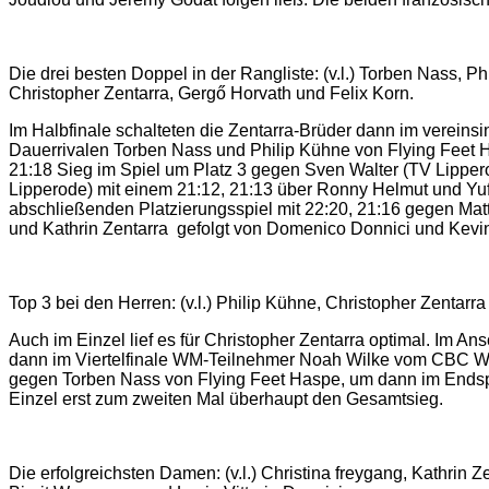
Die drei besten Doppel in der Rangliste: (v.l.) Torben Nass, P
Christopher Zentarra, Gergő Horvath und Felix Korn.
Im Halbfinale schalteten die Zentarra-Brüder dann im vereins
Dauerrivalen Torben Nass und Philip Kühne von Flying Feet H
21:18 Sieg im Spiel um Platz 3 gegen Sven Walter (TV Lippe
Lipperode) mit einem 21:12, 21:13 über Ronny Helmut und Yuf
abschließenden Platzierungsspiel mit 22:20, 21:16 gegen Mat
und Kathrin Zentarra gefolgt von Domenico Donnici und Kevi
Top 3 bei den Herren: (v.l.) Philip Kühne, Christopher Zentarr
Auch im Einzel lief es für Christopher Zentarra optimal. Im A
dann im Viertelfinale WM-Teilnehmer Noah Wilke vom CBC Wuppe
gegen Torben Nass von Flying Feet Haspe, um dann im Endspiel
Einzel erst zum zweiten Mal überhaupt den Gesamtsieg.
Die erfolgreichsten Damen: (v.l.) Christina freygang, Kathrin Z