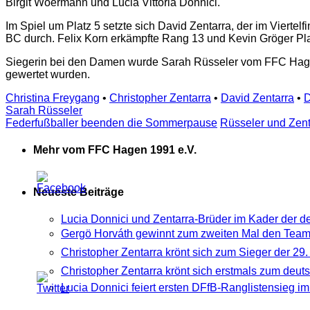
Birgit Woermann und Lucia Vittoria Donnici.
Im Spiel um Platz 5 setzte sich David Zentarra, der im Viertel
BC durch. Felix Korn erkämpfte Rang 13 und Kevin Gröger Pla
Siegerin bei den Damen wurde Sarah Rüsseler vom FFC Hagen v
gewertet wurden.
Christina Freygang
•
Christopher Zentarra
•
David Zentarra
•
D
Sarah Rüsseler
Federfußballer beenden die Sommerpause
Rüsseler und Zent
Mehr vom FFC Hagen 1991 e.V.
Neueste Beiträge
Lucia Donnici und Zentarra-Brüder im Kader der 
Gergö Horváth gewinnt zum zweiten Mal den Tea
Christopher Zentarra krönt sich zum Sieger der 2
Christopher Zentarra krönt sich erstmals zum deut
Lucia Donnici feiert ersten DFfB-Ranglistensieg 