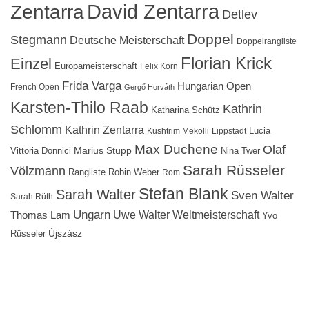
David Zentarra
Zentarra
Detlev
Doppel
Stegmann
Deutsche Meisterschaft
Doppelrangliste
Florian Krick
Einzel
Europameisterschaft
Felix Korn
Frida Varga
Hungarian Open
French Open
Gergő Horváth
Karsten-Thilo Raab
Kathrin
Katharina Schütz
Schlomm
Kathrin Zentarra
Lucia
Kushtrim Mekolli
Lippstadt
Max Duchene
Olaf
Marius Stupp
Vittoria Donnici
Nina Twer
Sarah Rüsseler
Völzmann
Rangliste
Robin Weber
Rom
Stefan Blank
Sarah Walter
Sven Walter
Sarah Rüth
Ungarn
Uwe Walter
Weltmeisterschaft
Thomas Lam
Yvo
Újszász
Rüsseler