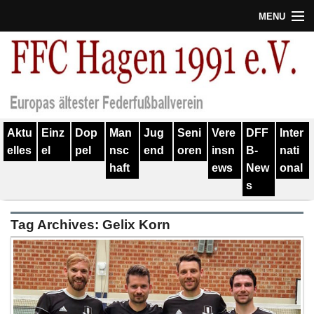
MENU
Termine
Erfolge
Verein
Aktu
Einz
Dop
Man
Jug
Seni
Vere
DFF
Inter
Geschichte
elles
el
pel
nsc
end
oren
insn
B-
nati
haft
ews
New
onal
Partner
s
Training
Tag Archives:
Gelix Korn
Spieler
Kontakt
Links