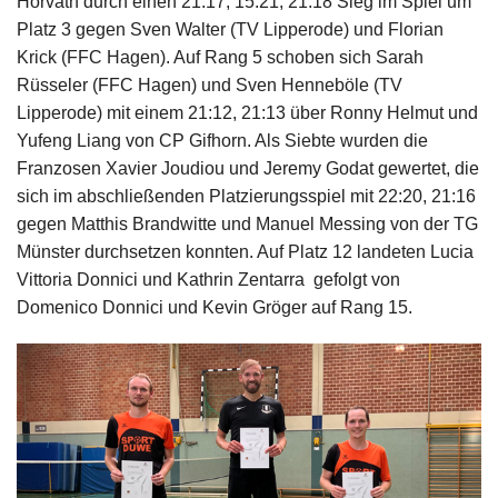
Horváth durch einen 21:17, 15:21, 21:18 Sieg im Spiel um
Platz 3 gegen Sven Walter (TV Lipperode) und Florian
Krick (FFC Hagen). Auf Rang 5 schoben sich Sarah
Rüsseler (FFC Hagen) und Sven Henneböle (TV
Lipperode) mit einem 21:12, 21:13 über Ronny Helmut und
Yufeng Liang von CP Gifhorn. Als Siebte wurden die
Franzosen Xavier Joudiou und Jeremy Godat gewertet, die
sich im abschließenden Platzierungsspiel mit 22:20, 21:16
gegen Matthis Brandwitte und Manuel Messing von der TG
Münster durchsetzen konnten. Auf Platz 12 landeten Lucia
Vittoria Donnici und Kathrin Zentarra gefolgt von
Domenico Donnici und Kevin Gröger auf Rang 15.