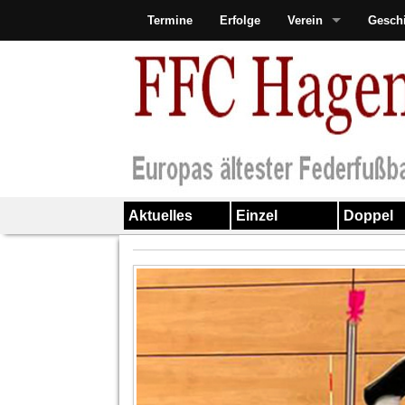
Termine
Erfolge
Verein
Gesch
Aktuelles
Einzel
Doppel