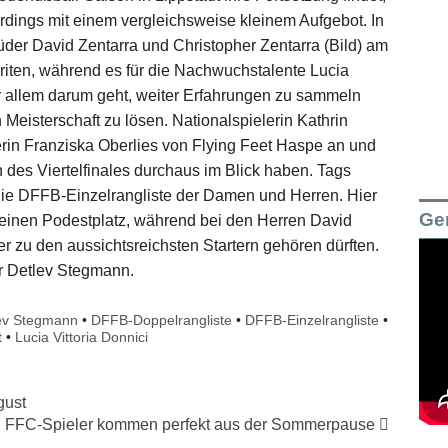
erdings mit einem vergleichsweise kleinem Aufgebot. In
der David Zentarra und Christopher Zentarra (Bild) am
iten, während es für die Nachwuchstalente Lucia
r allem darum geht, weiter Erfahrungen zu sammeln
Meisterschaft zu lösen. Nationalspielerin Kathrin
rin Franziska Oberlies von Flying Feet Haspe an und
 des Viertelfinales durchaus im Blick haben. Tags
r die DFFB-Einzelrangliste der Damen und Herren. Hier
Ge
 einen Podestplatz, während bei den Herren David
r zu den aussichtsreichsten Startern gehören dürften.
r Detlev Stegmann.
ev Stegmann
•
DFFB-Doppelrangliste
•
DFFB-Einzelrangliste
•
t
•
Lucia Vittoria Donnici
gust
FFC-Spieler kommen perfekt aus der Sommerpause