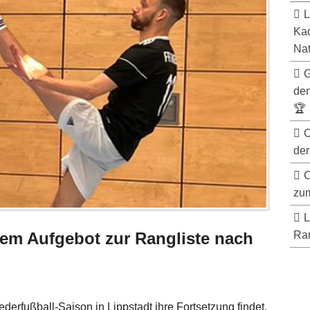
L
Kad
Nat
G
de
🏆
C
der
C
zum
L
Ran
em Aufgebot zur Rangliste nach
ußball-Saison in Lippstadt ihre Fortsetzung findet,