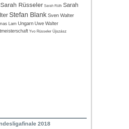
Sarah Rüsseler
Sarah
Sarah Rüth
Stefan Blank
ter
Sven Walter
Ungarn
Uwe Walter
mas Lam
tmeisterschaft
Újszász
Yvo Rüsseler
ndesligafinale 2018