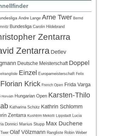
nellfinder
Arne Twer
undesliga
Andre Lange
Bernd
Bundesliga
Carolin Hildebrand
mnitz
ristopher Zentarra
vid Zentarra
Detlev
Doppel
egmann
Deutsche Meisterschaft
Einzel
Europameisterschaft
lrangliste
Felix
Florian Krick
Frida Varga
French Open
Karsten-Thilo
Hungarian Open
 Horváth
ab
Kathrin Schlomm
Katharina Schütz
rin Zentarra
Lucia
Kushtrim Mekolli
Lippstadt
Max Duchene
Marius Stupp
ria Donnici
Olaf Völzmann
Rangliste
 Twer
Robin Weber