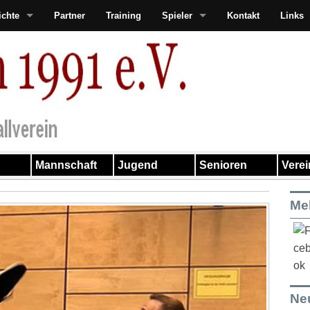
ichte
Partner
Training
Spieler
Kontakt
Links
Mannschaft
Jugend
Senioren
Vere
Me
Ne