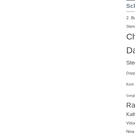
Sch
2. B
Stam
Ch
Da
St
Doppe
Korn
Gergő
Ra
Kath
Vitto
Nina