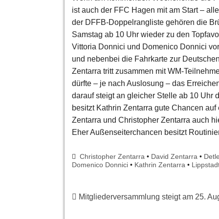
ist auch der FFC Hagen mit am Start – all
der DFFB-Doppelrangliste gehören die Brü
Samstag ab 10 Uhr wieder zu den Topfavor
Vittoria Donnici und Domenico Donnici vo
und nebenbei die Fahrkarte zur Deutschen 
Zentarra tritt zusammen mit WM-Teilnehme
dürfte – je nach Auslosung – das Erreichen
darauf steigt an gleicher Stelle ab 10 Uh
besitzt Kathrin Zentarra gute Chancen auf
Zentarra und Christopher Zentarra auch hie
Eher Außenseiterchancen besitzt Routinie
Christopher Zentarra
•
David Zentarra
•
Detl
Domenico Donnici
•
Kathrin Zentarra
•
Lippstad
Mitgliederversammlung steigt am 25. Au