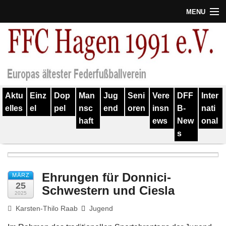
MENU
Termine
Erfolge
Verein
Aktu
Einz
Dop
Man
Jug
Seni
Vere
DFF
Inter
Geschichte
elles
el
pel
nsc
end
oren
insn
B-
nati
haft
ews
New
onal
Partner
s
Training
Spieler
Ehrungen für Donnici-
MÄRZ
25
Schwestern und Ciesla
Kontakt
2025
Karsten-Thilo Raab
Jugend
Links