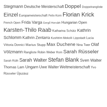
Doppel
Stegmann
Deutsche Meisterschaft
Doppelrangliste
Florian Krick
Einzel
Europameisterschaft
Felix Korn
Frida Varga
Hungarian Open
French Open
Gergő Horváth
Karsten-Thilo Raab
Kathrin
Katharina Schütz
Schlomm
Kathrin Zentarra
Lucia
Kushtrim Mekolli
Lippstadt
Max Duchene
Olaf
Marius Stupp
Vittoria Donnici
Nina Twer
Sarah Rüsseler
Völzmann
Rangliste
Robin Weber
Rom
Stefan Blank
Sarah Walter
Sven Walter
Sarah Rüth
Ungarn
Uwe Walter
Weltmeisterschaft
Thomas Lam
Yvo
Újszász
Rüsseler