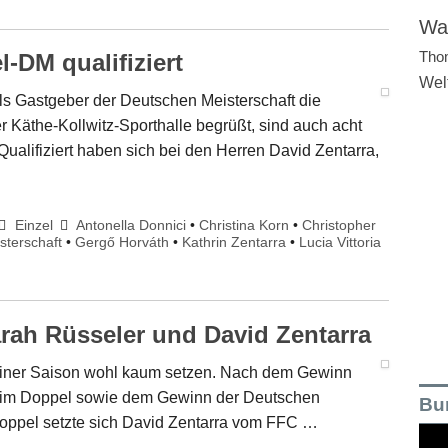
Wal
Tho
l-DM qualifiziert
Wel
 Gastgeber der Deutschen Meisterschaft die
der Käthe-Kollwitz-Sporthalle begrüßt, sind auch acht
ualifiziert haben sich bei den Herren David Zentarra,
Einzel
Antonella Donnici
•
Christina Korn
•
Christopher
sterschaft
•
Gergő Horváth
•
Kathrin Zentarra
•
Lucia Vittoria
Sarah Rüsseler und David Zentarra
einer Saison wohl kaum setzen. Nach dem Gewinn
 im Doppel sowie dem Gewinn der Deutschen
Bu
Doppel setzte sich David Zentarra vom FFC …