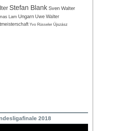
Stefan Blank
ter
Sven Walter
Ungarn
Uwe Walter
mas Lam
tmeisterschaft
Újszász
Yvo Rüsseler
ndesligafinale 2018