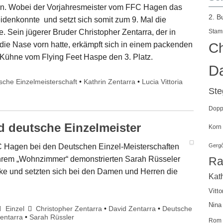
n. Wobei der Vorjahresmeister vom FFC Hagen das
2. B
heidenkonnte und setzt sich somit zum 9. Mal die
. Sein jügerer Bruder Christopher Zentarra, der in
Stam
 die Nase vorn hatte, erkämpft sich in einem packenden
Ch
p Kühne vom Flying Feet Haspe den 3. Platz.
Da
sche Einzelmeisterschaft
•
Kathrin Zentarra
•
Lucia Vittoria
St
Doppe
d deutsche Einzelmeister
Korn
C Hagen bei den Deutschen Einzel-Meisterschaften
Gergő
n ihrem „Wohnzimmer“ demonstrierten Sarah Rüsseler
Ra
rke und setzten sich bei den Damen und Herren die
Kath
Vitto
Nina
Einzel
Christopher Zentarra
•
David Zentarra
•
Deutsche
Zentarra
•
Sarah Rüssler
Rom