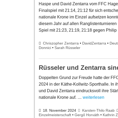
Haspe und David Zentarra vom FFC Hage
Finalspiel mit 21:14, 21:12 für sich entsc
nationale Krone im Einzel aufsetzen konnte
diesem Jahr auf allen Ranglistenturnieren
Spiel mit 21:23, 21:19, 21:18 gegen Phili
Chriszopher Zentarra
•
DavidZentarra
•
Deut
Donnici
•
Sarah Rüsseler
Rüsseler und Zentarra sin
Doppelten Grund zur Freude hatte der FF
2024 in der Käthe-Kollwitz-Sporthalle. I
und David Zentarra eindrucksvoll ihre Stä
nationale Krone auf. …
weiterlesen
18. November 2024
Karsten-Thilo Raab
Einzelmeisterschaft
•
Gergő Horváth
•
Kathrin 