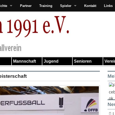
ichte
Partner
Training
Spieler
Kontakt
Links
Mannschaft
Jugend
Senioren
Vere
isterschaft
Me
Ne
L