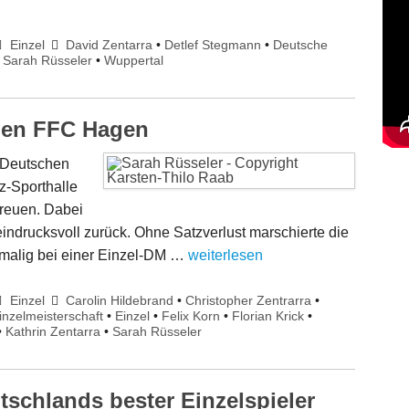
Einzel
David Zentarra
•
Detlef Stegmann
•
Deutsche
•
Sarah Rüsseler
•
Wuppertal
den FFC Hagen
 Deutschen
z-Sporthalle
freuen. Dabei
indrucksvoll zurück. Ohne Satzverlust marschierte die
ztmalig bei einer Einzel-DM …
weiterlesen
Einzel
Carolin Hildebrand
•
Christopher Zentrarra
•
nzelmeisterschaft
•
Einzel
•
Felix Korn
•
Florian Krick
•
•
Kathrin Zentarra
•
Sarah Rüsseler
tschlands bester Einzelspieler