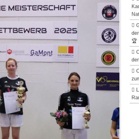
Kad
Nat
G
de
🏆
C
der
C
zum
L
Ran