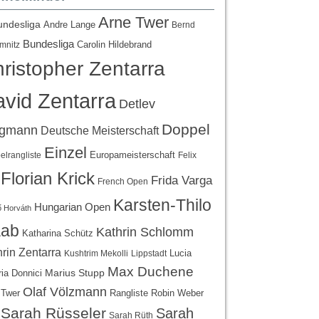
Arne Twer
undesliga
Andre Lange
Bernd
Bundesliga
Carolin Hildebrand
mnitz
ristopher Zentarra
vid Zentarra
Detlev
Doppel
egmann
Deutsche Meisterschaft
Einzel
Europameisterschaft
lrangliste
Felix
Florian Krick
Frida Varga
French Open
Karsten-Thilo
Hungarian Open
 Horváth
ab
Kathrin Schlomm
Katharina Schütz
rin Zentarra
Lucia
Kushtrim Mekolli
Lippstadt
Max Duchene
Marius Stupp
ria Donnici
Olaf Völzmann
Rangliste
 Twer
Robin Weber
Sarah Rüsseler
Sarah
Sarah Rüth