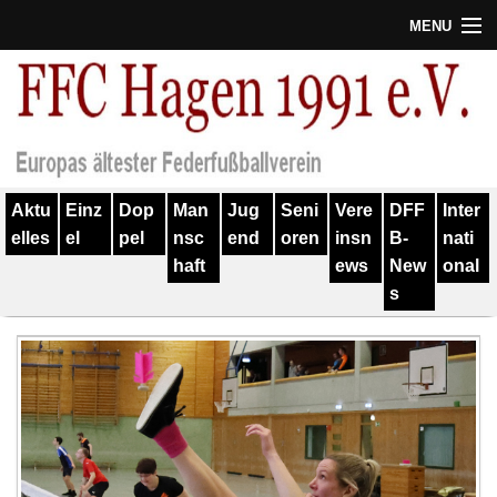
MENU
Termine
Erfolge
Verein
Aktu
Einz
Dop
Man
Jug
Seni
Vere
DFF
Inter
Geschichte
elles
el
pel
nsc
end
oren
insn
B-
nati
haft
ews
New
onal
Partner
s
Training
Spieler
Kontakt
Links