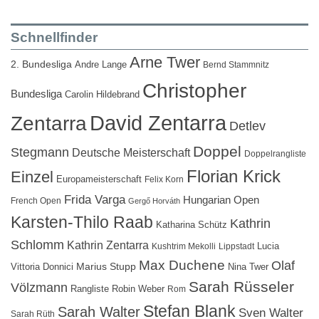
Schnellfinder
Arne Twer
2. Bundesliga
Andre Lange
Bernd Stammnitz
Christopher
Bundesliga
Carolin Hildebrand
David Zentarra
Zentarra
Detlev
Doppel
Stegmann
Deutsche Meisterschaft
Doppelrangliste
Florian Krick
Einzel
Europameisterschaft
Felix Korn
Frida Varga
Hungarian Open
French Open
Gergő Horváth
Karsten-Thilo Raab
Kathrin
Katharina Schütz
Schlomm
Kathrin Zentarra
Lucia
Kushtrim Mekolli
Lippstadt
Max Duchene
Olaf
Marius Stupp
Vittoria Donnici
Nina Twer
Sarah Rüsseler
Völzmann
Rangliste
Robin Weber
Rom
Stefan Blank
Sarah Walter
Sven Walter
Sarah Rüth