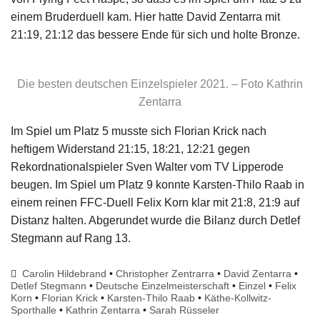
einem Bruderduell kam. Hier hatte David Zentarra mit
21:19, 21:12 das bessere Ende für sich und holte Bronze.
Die besten deutschen Einzelspieler 2021. – Foto Kathrin
Zentarra
Im Spiel um Platz 5 musste sich Florian Krick nach
heftigem Widerstand 21:15, 18:21, 12:21 gegen
Rekordnationalspieler Sven Walter vom TV Lipperode
beugen. Im Spiel um Platz 9 konnte Karsten-Thilo Raab in
einem reinen FFC-Duell Felix Korn klar mit 21:8, 21:9 auf
Distanz halten. Abgerundet wurde die Bilanz durch Detlef
Stegmann auf Rang 13.
Carolin Hildebrand
•
Christopher Zentrarra
•
David Zentarra
•
Detlef Stegmann
•
Deutsche Einzelmeisterschaft
•
Einzel
•
Felix
Korn
•
Florian Krick
•
Karsten-Thilo Raab
•
Käthe-Kollwitz-
Sporthalle
•
Kathrin Zentarra
•
Sarah Rüsseler