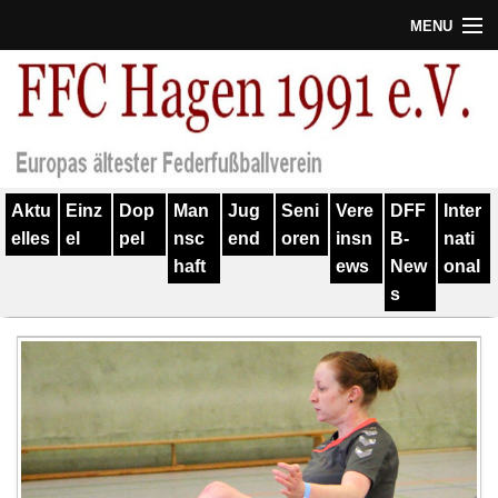
MENU
Termine
Erfolge
Verein
Aktu
Einz
Dop
Man
Jug
Seni
Vere
DFF
Inter
Geschichte
elles
el
pel
nsc
end
oren
insn
B-
nati
haft
ews
New
onal
Partner
s
Training
Spieler
Kontakt
Links