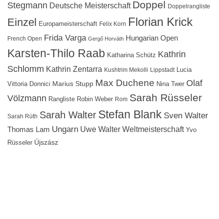
Doppel
Stegmann
Deutsche Meisterschaft
Doppelrangliste
Florian Krick
Einzel
Europameisterschaft
Felix Korn
Frida Varga
Hungarian Open
French Open
Gergő Horváth
Karsten-Thilo Raab
Kathrin
Katharina Schütz
Schlomm
Kathrin Zentarra
Lucia
Kushtrim Mekolli
Lippstadt
Max Duchene
Olaf
Marius Stupp
Vittoria Donnici
Nina Twer
Sarah Rüsseler
Völzmann
Rangliste
Robin Weber
Rom
Stefan Blank
Sarah Walter
Sven Walter
Sarah Rüth
Ungarn
Uwe Walter
Weltmeisterschaft
Thomas Lam
Yvo
Újszász
Rüsseler