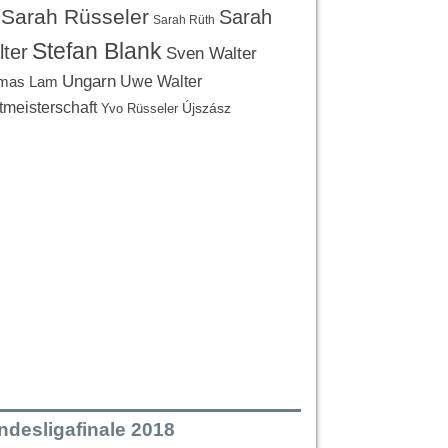
Sarah Rüsseler
Sarah
Sarah Rüth
Stefan Blank
ter
Sven Walter
Ungarn
Uwe Walter
mas Lam
tmeisterschaft
Újszász
Yvo Rüsseler
ndesligafinale 2018