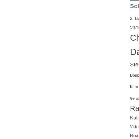
Sch
2. B
Stam
Ch
Da
St
Doppe
Korn
Gergő
Ra
Kath
Vitto
Nina