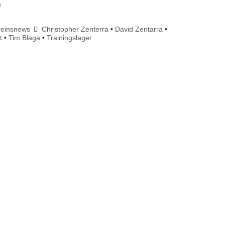
n
reinsnews
Christopher Zenterra
•
David Zentarra
•
t
•
Tim Blaga
•
Trainingslager