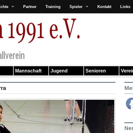
ichte
Partner
Training
Spieler
Kontakt
Links
Mannschaft
Jugend
Senioren
Vere
rra
Me
Ne