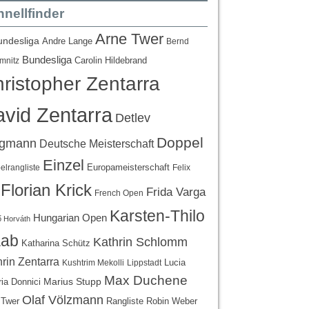
nellfinder
Arne Twer
undesliga
Andre Lange
Bernd
Bundesliga
Carolin Hildebrand
mnitz
ristopher Zentarra
vid Zentarra
Detlev
Doppel
egmann
Deutsche Meisterschaft
Einzel
Europameisterschaft
lrangliste
Felix
Florian Krick
Frida Varga
French Open
Karsten-Thilo
Hungarian Open
 Horváth
ab
Kathrin Schlomm
Katharina Schütz
rin Zentarra
Lucia
Kushtrim Mekolli
Lippstadt
Max Duchene
Marius Stupp
ria Donnici
Olaf Völzmann
Rangliste
 Twer
Robin Weber