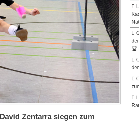
L
Kad
Nat
G
de
🏆
C
der
C
zum
L
Ran
David Zentarra siegen zum