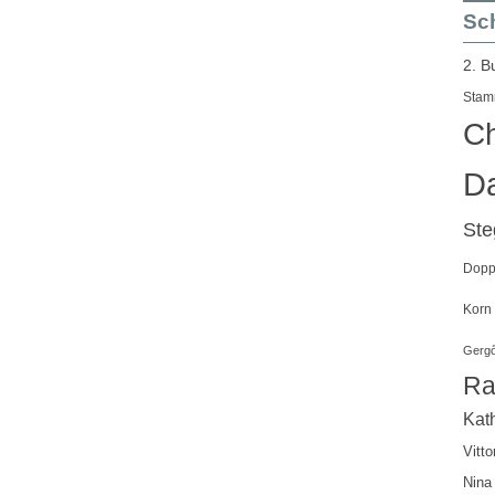
Sch
2. B
Stam
Ch
Da
St
Doppe
Korn
Gergő
Ra
Kath
Vitto
Nina