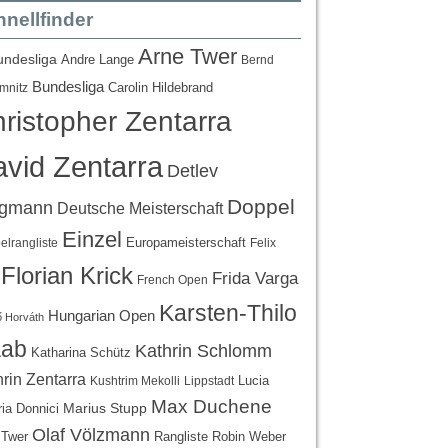
nellfinder
Arne Twer
undesliga
Andre Lange
Bernd
Bundesliga
Carolin Hildebrand
mnitz
ristopher Zentarra
vid Zentarra
Detlev
Doppel
egmann
Deutsche Meisterschaft
Einzel
Europameisterschaft
lrangliste
Felix
Florian Krick
Frida Varga
French Open
Karsten-Thilo
Hungarian Open
 Horváth
ab
Kathrin Schlomm
Katharina Schütz
rin Zentarra
Lucia
Kushtrim Mekolli
Lippstadt
Max Duchene
Marius Stupp
ria Donnici
Olaf Völzmann
Rangliste
 Twer
Robin Weber