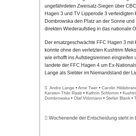
ungefährdeten Zweisatz-Siegen über CBC
Hagen 3 und TV Lipperode 3 verteidigten 
Dombrowska den Platz an der Sonne und be
direkten Wiederaufstieg in das nationale 
Der ersatzgeschwächte FFC Hagen 3 mit 
konnte ohne den verletzten Kushtrim Mekol
wie erhofft ins Aufstiegsrennen eingreife
landete der FFC Hagen 4 um Ex-Nationals
Lange als Siebter im Niemandsland der Li
Andre Lange
•
Arne Twer
•
Carolin Hildebran
Karsten-Thilo Raab
•
Kathrin Schlomm
•
Kushtr
Dombrowska
•
Olaf Völzmann
•
Stefan Blank
•
Wochenende der Entscheidung steht in L