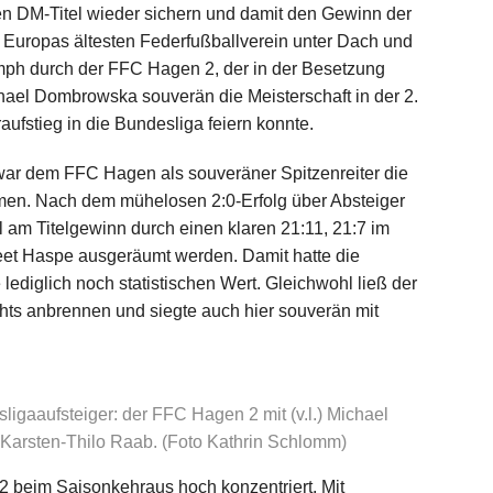
n DM-Titel wieder sichern und damit den Gewinn der
r Europas ältesten Federfußballverein unter Dach und
umph durch der FFC Hagen 2, der in der Besetzung
hael Dombrowska souverän die Meisterschaft in der 2.
ufstieg in die Bundesliga feiern konnte.
war dem FFC Hagen als souveräner Spitzenreiter die
hmen. Nach dem mühelosen 2:0-Erfolg über Absteiger
l am Titelgewinn durch einen klaren 21:11, 21:7 im
 Feet Haspe ausgeräumt werden. Damit hatte die
ediglich noch statistischen Wert. Gleichwohl ließ der
ts anbrennen und siegte auch hier souverän mit
ligaaufsteiger: der FFC Hagen 2 mit (v.l.) Michael
Karsten-Thilo Raab. (Foto Kathrin Schlomm)
2 beim Saisonkehraus hoch konzentriert. Mit