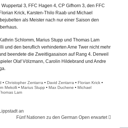
 Wuppertal 3, FFC Hagen 4, CP Gifhorn 3, den FFC
Florian Krick, Karsten-Thilo Raab und Michael
jubelten als Meister nach nur einer Saison den
Oberhaus.
Kathrin Schlomm, Marius Stupp und Thomas Lam
li und den beruflich verhinderten Arne Twer nicht mehr
n und beendete die Zweitligasaison auf Rang 4. Derweil
pieler Olaf Völzmann, Carolin Hildebrand und Andre
ga.
d
•
Christopher Zentarra
•
David Zentarra
•
Florian Krick
•
im Mekolli
•
Marius Stupp
•
Max Duchene
•
Michael
Thomas Lam
ippstadt an
Fünf Nationen zu den German Open erwartet