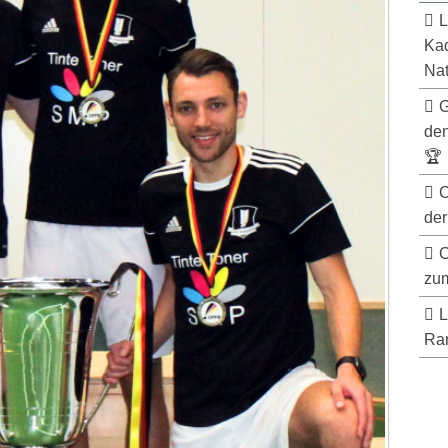
L
Kad
Nat
G
de
🏆
C
der
C
zum
L
Ran