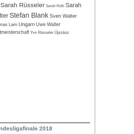
Sarah Rüsseler
Sarah
Sarah Rüth
Stefan Blank
ter
Sven Walter
Ungarn
Uwe Walter
mas Lam
tmeisterschaft
Újszász
Yvo Rüsseler
ndesligafinale 2018