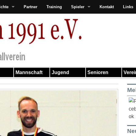
ichte
Partner
Training
Spieler
Kontakt
Links
Mannschaft
Jugend
Senioren
Vere
Me
Ne