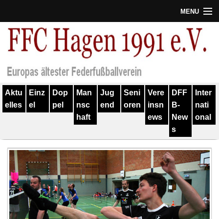
MENU
Termine
Erfolge
Verein
Aktu
Einz
Dop
Man
Jug
Seni
Vere
DFF
Inter
Geschichte
elles
el
pel
nsc
end
oren
insn
B-
nati
haft
ews
New
onal
Partner
s
Training
Spieler
Kontakt
Links