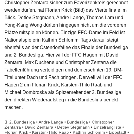
Christopher Zentarra sicher zum Favorizenkreis gerechnet
werden dürfen, hat Florian Krick (Bild) das Viertelfinale im
Blick. Detlev Stegmann, Andre Lange, Thomas Lam und
Yong-Kang Wong dürften hingegen nicht um die vorderen
Plätze mitspielen können. Einzige FFC-Dame im Feld ist
Nationalspielerin Kathrin Schlomm. Tags darauf steigt
ebenfalls an der Ostendorfallee das Finale der Bundesliga
und 2. Bundesliga. Hier will der FFC Hagen mit David
Zentarra, Max Duchene und Christopher Zentarra die
Tabellenführung verteidigen und den ersehnten 19. DM-
Titel unter Dach und Fach bringen. Derweil will der FFC
Hagen 2 um Florian Krick, Karsten-Thilo Raab und
Michael Dombroska als Spitzenreiter der 2. Bundesliga
den direkten Wiederaufstieg in die Bundesliga perfekt
machen.
2. Bundesliga
•
Andre Lange
•
Bundesliga
•
Christopher
Zentarra
•
David Zentarra
•
Detlev Stegmann
•
Einzelrangliste
•
Florian Krick
•
Karsten-Thilo Raab
•
Kathrin Schlomm
•
Lippstadt
•