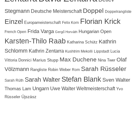
Doppel
Stegmann
Deutsche Meisterschaft
Doppelrangliste
Florian Krick
Einzel
Europameisterschaft
Felix Korn
Frida Varga
Hungarian Open
French Open
Gergő Horváth
Karsten-Thilo Raab
Kathrin
Katharina Schütz
Schlomm
Kathrin Zentarra
Lucia
Kushtrim Mekolli
Lippstadt
Max Duchene
Olaf
Marius Stupp
Vittoria Donnici
Nina Twer
Sarah Rüsseler
Völzmann
Rangliste
Robin Weber
Rom
Stefan Blank
Sarah Walter
Sven Walter
Sarah Rüth
Ungarn
Uwe Walter
Weltmeisterschaft
Thomas Lam
Yvo
Újszász
Rüsseler