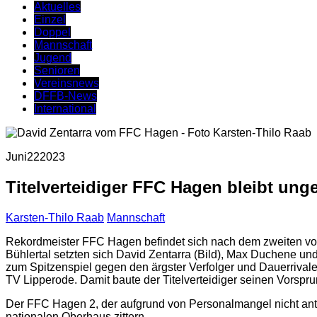
Aktuelles
Einzel
Doppel
Mannschaft
Jugend
Senioren
Vereinsnews
DFFB-News
International
Juni
22
2023
Titelverteidiger FFC Hagen bleibt ung
Karsten-Thilo Raab
Mannschaft
Rekordmeister FFC Hagen befindet sich nach dem zweiten von
Bühlertal setzten sich David Zentarra (Bild), Max Duchene u
zum Spitzenspiel gegen den ärgster Verfolger und Dauerrivale
TV Lipperode. Damit baute der Titelverteidiger seinen Vorspr
Der FFC Hagen 2, der aufgrund von Personalmangel nicht ant
nationalen Oberhaus zittern.