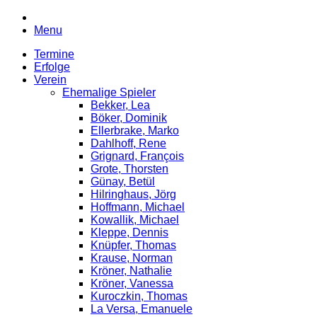
Menu
Termine
Erfolge
Verein
Ehemalige Spieler
Bekker, Lea
Böker, Dominik
Ellerbrake, Marko
Dahlhoff, Rene
Grignard, François
Grote, Thorsten
Günay, Betül
Hilringhaus, Jörg
Hoffmann, Michael
Kowallik, Michael
Kleppe, Dennis
Knüpfer, Thomas
Krause, Norman
Kröner, Nathalie
Kröner, Vanessa
Kuroczkin, Thomas
La Versa, Emanuele