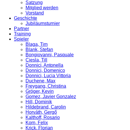
Satzung
Mitglied werden
Vorstand
Geschichte
Jubiläumsturnier
Partner
Training
Spieler
Blaga, Tim
Blank, Stefan
Bongiovanni, Pasquale
Ciesla, Till
Donnici, Antonella
Donnici, Domenico
Donnici, Lucia Vittoria
Duchene, Max
Freygang, Christina
Gröger, Kevin
Gomez, Javier Gonzalez
Hill, Dominik
Hildebrand, Carolin
Horváth, Gergő
Kalthoff, Rosario
Korn, Felix
Krick, Florian