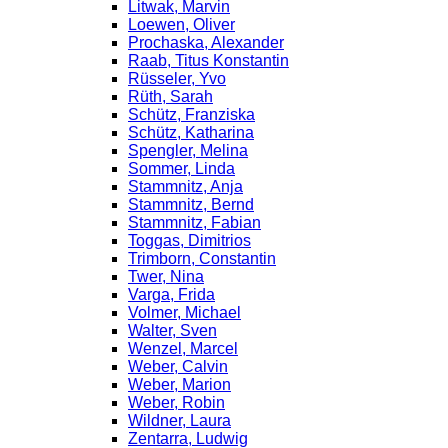
Litwak, Marvin
Loewen, Oliver
Prochaska, Alexander
Raab, Titus Konstantin
Rüsseler, Yvo
Rüth, Sarah
Schütz, Franziska
Schütz, Katharina
Spengler, Melina
Sommer, Linda
Stammnitz, Anja
Stammnitz, Bernd
Stammnitz, Fabian
Toggas, Dimitrios
Trimborn, Constantin
Twer, Nina
Varga, Frida
Volmer, Michael
Walter, Sven
Wenzel, Marcel
Weber, Calvin
Weber, Marion
Weber, Robin
Wildner, Laura
Zentarra, Ludwig